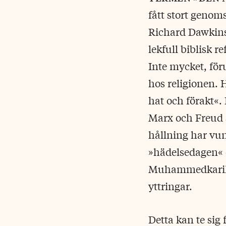
fått stort genom
Richard Dawkins
lekfull biblisk r
Inte mycket, för
hos religionen. 
hat och förakt«.
Marx och Freud 
hållning har vun
»hädelsedagen« 
Muhammedkarikat
yttringar.
Detta kan te sig 