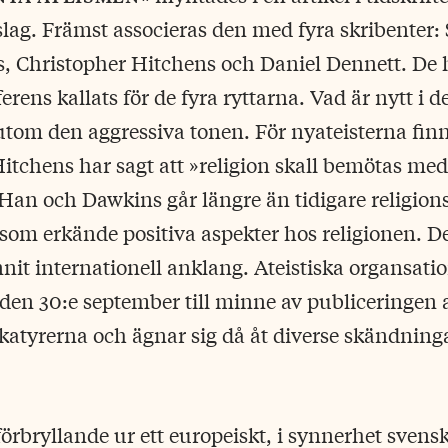
slag. Främst associeras den med fyra skribenter:
, Christopher Hitchens och Daniel Dennett. De
eferens kallats för de fyra ryttarna. Vad är nytt i
utom den aggressiva tonen. För ny­ateisterna finn
Hitchens har sagt att »religion skall bemötas med
 Han och Dawkins går längre än tidigare religion
som erkände positiva aspekter hos religionen. D
nit internationell anklang. Ateistiska organsati
den 30:e september till minne av publiceringen 
yrerna och ägnar sig då åt diverse skändningar
förbryllande ur ett europeiskt, i synnerhet svensk