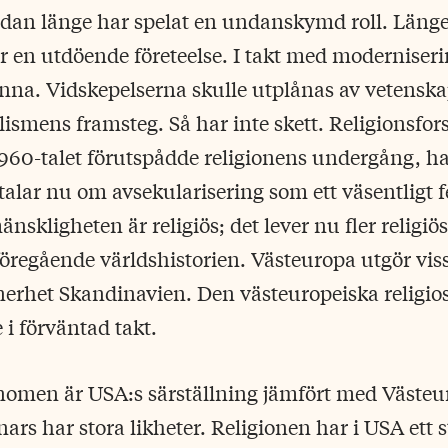
edan länge har spelat en undanskymd roll. Läng
 var en utdöende företeelse. I takt med modernise
inna. Vidskepelserna skulle utplånas av vetensk
lismens framsteg. Så har inte skett. Religionsfor
960-talet förutspådde religionens undergång, ha
alar nu om avsekularisering som ett väsentligt
änskligheten är religiös; det lever nu fler relig
öregående världshistorien. Väst­europa utgör viss
erhet Skandinavien. Den västeuropeiska religiosi
 i förväntad takt.
enomen är USA:s särställning jämfört med Västeu
ars har stora likheter. Religionen har i USA ett s