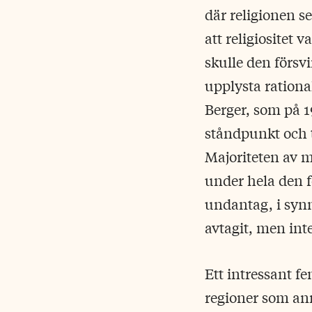
där religionen s
att religiositet
skulle den försv
upplysta rationa
Berger, som på 1
ståndpunkt och t
Majoriteten av m
under hela den f
undantag, i synn
avtagit, men inte
Ett intressant f
regioner som ann