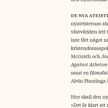
de nya ateis
nyateisternas al
västvärlden lett 
inte fått något
kristendomsapolo
McGrath och J
Against Atheism
samt en filosofi
Alvin Plantinga 
Hur skall den ny
»Det är klart att