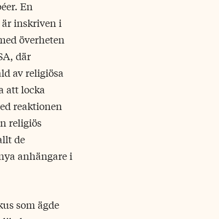
péer. En
är inskriven i
 med överheten
USA, där
ld av religiösa
 att locka
 med reaktionen
 religiös
llt de
nya anhängare i
okus som ägde