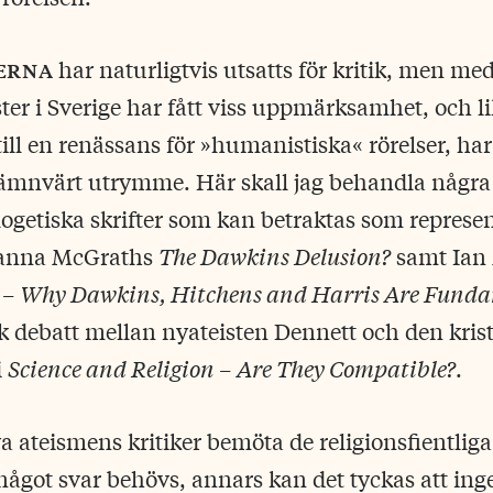
terna
har naturligtvis utsatts för kritik, men me
ster i Sverige har fått viss uppmärksamhet, och l
till en renässans för »humanistiska« rörelser, har
 nämnvärt utrymme. Här skall jag behandla några
getiska skrifter som kan betraktas som represent
oanna McGraths
The Dawkins Delusion?
samt Ian
 – Why Dawkins, Hitchens and Harris Are Fund
sk debatt mellan nyateisten Dennett och den krist
i
Science and Religion – Are They Compatible?
.
a ateismens kritiker bemöta de religionsfientli
 något svar behövs, annars kan det tyckas att ing