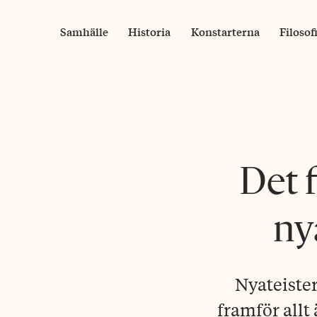
Skip
to
Samhälle
Historia
Konstarterna
Filosof
content
Det 
ny
Nyateister
framför allt 