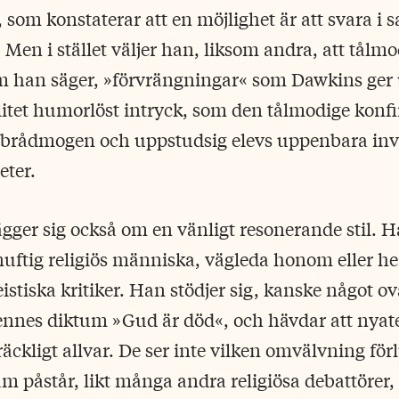
 som konstaterar att en möjlighet är att svara i
 Men i stället väljer han, liksom andra, att tålm
om han säger, »förvrängningar« som Dawkins ger u
 litet humorlöst intryck, som den tålmodige konf
 brådmogen och uppstudsig elevs uppenbara in
eter.
er sig också om en vänligt resonerande stil. Han
örnuftig religiös människa, vägleda honom eller he
ateistiska kritiker. Han stödjer sig, kanske något o
nnes diktum »Gud är död«, och hävdar att nyatei
räckligt allvar. De ser inte vilken omvälvning fö
 påstår, likt många andra religiösa debattörer,