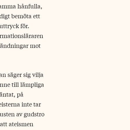
 samma hånfulla,
odigt bemöta ett
ttryck för.
irmationsläraren
vändningar mot
 säger sig vilja
nne till lämpliga
väntat, på
sterna inte tar
rlusten av gudstro
 att ateismen