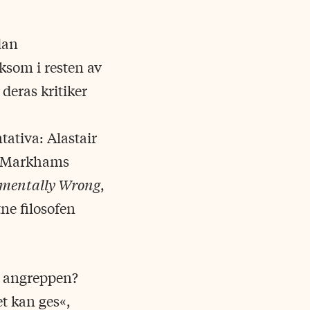
dan
iksom i resten av
 deras kritiker
ativa: Alastair
 Markhams
amentally Wrong
,
ne filosofen
ga angreppen?
et kan ges«,