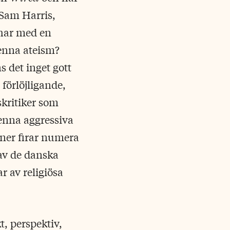
 Sam Harris,
 har med en
 denna ateism?
s det inget gott
 förlöjligande,
skritiker som
enna aggressiva
oner firar numera
av de danska
 av religiösa
t, perspektiv,