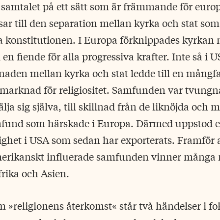
a samtalet på ett sätt som är främmande för euro
sar till den separation mellan kyrka och stat som 
 konstitutionen. I Europa förknippades kyrkan
n fiende för alla progressiva krafter. Inte så i 
naden mellan kyrka och stat ledde till en mångfa
 marknad för religiositet. Samfunden var tvungna
lja sig själva, till skillnad från de liknöjda och
fund som härskade i Europa. Därmed uppstod en
ghet i USA som sedan har exporterats. Framför a
merikanskt influerade samfunden vinner många 
rika och Asien.
 »religionens återkomst« står två händelser i f