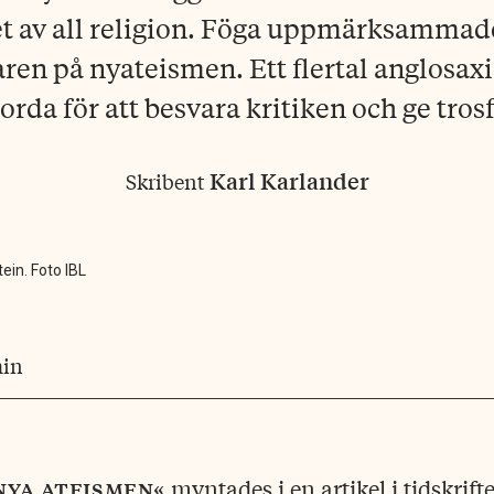
 av all religion. Föga uppmärksammade 
aren på nyateismen. Ett flertal anglosaxi
l orda för att besvara kritiken och ge tro
Karl Karlander
Skribent
ein. Foto IBL
min
nya
ateismen«
myntades i en artikel i tidskrifte