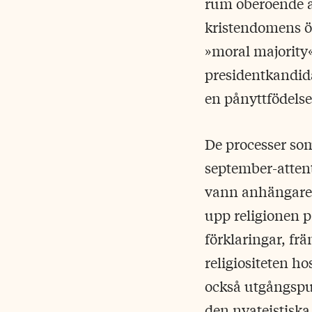
rum oberoende av
kristendomens ö
»moral majority«
presidentkandida
en pånyttfödelse
De processer som
september-attent
vann anhängare ef
upp religionen p
förklaringar, fr
religiositeten h
också utgångspu
den nyateistiska