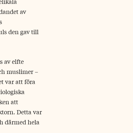
elikala
ldandet av
s
s den gav till
 av elfte
och muslimer –
t var att föra
iologiska
ken att
torn. Detta var
h därmed hela