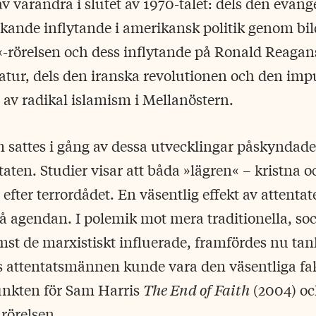
 varandra i slutet av 1970-talet: dels den evang
kande inflytande i amerikansk politik genom bi
-­rörelsen och dess inflytande på Ronald Reagan
tur, dels den iranska revolutionen och den impul
 av radikal islamism i Mellanöstern.
 sattes i gång av dessa utvecklingar påskyndades
aten. Studier visar att båda »lägren« – kristna 
ter terrordådet. En väsentlig effekt av attentate
å agendan. I polemik mot mera traditionella, soc
ämst de marxistiskt influerade, framfördes nu tan
os attentatsmännen kunde vara den väsentliga fak
nkten för Sam Harris
The End of Faith
(2004) oc
 rörelsen.