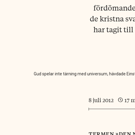
fördömandet
de kristna sv
har tagit til
Gud spelar inte tärning med universum, hävdade Einst
8 juli 2012
17 
termen »den 