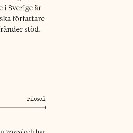
i Sverige är
ska författare
sfränder stöd.
Filosofi
n ­
Wired
och har