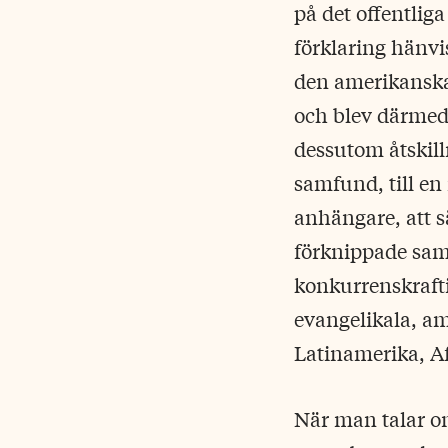
på det offentlig
förklaring hänvi
den amerikanska
och blev därmed e
dessutom åtskill
samfund, till en
anhängare, att sä
förknippade sam
konkurrenskrafti
evangelikala, a
Latinamerika, Af
När man talar om