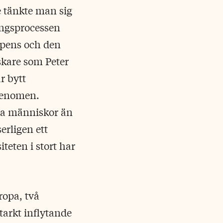
e tänkte man sig
ringsprocessen
apens och den
skare som Peter
r bytt
 fenomen.
iösa människor än
erligen ett
teten i stort har
ropa, två
tarkt inflytande