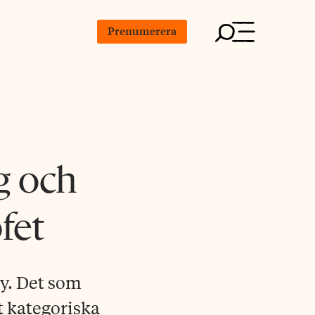
Prenumerera
g och
fet
ny. Det som
et kategoriska