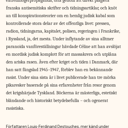
extremhögerpropaganda, ofta genom att direkt plagiera
franska antisemitiska skrifter och tidningsartiklar, och knöt
an till konspirationsteorier om en hemlig judisk kabal som
kontrollerade stora delar av det offentliga livet: pressen,
radion, tidningarna, kapitalet, polisen, regeringen i Frankrike,
i Ryssland, ja, det mesta. Under inflytande av sina alltmer
paranoida vanföreställningar hävdade Céline att han avslöjat
en mordisk judisk komplott för att massakrera och utplåna
den ariska rasen. Även efter kriget och tiden i Danmark, där
han satt fängslad 1945–1947, förblev han en bekännande
rasist. Under sina sista år i livet publicerade han tre mörka
pikaresker baserade på sina erfarenheter från resor genom
det krigshärjade Tyskland. Böckerna är mästerliga, estetiskt
bländande och historiskt betydelsefulla – och ogenerat
rasistiska.
Författaren Louis-Ferdinand Destouches, mer känd under