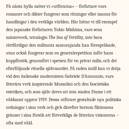
På nästa hylla möter vi »utförarna« – författare vars
romaner och dikter fungerar som ritningar eller manus för
handlingar i den verkliga världen. Här hittar vi till exempel
den japanske författaren Yukio Mishima, vars sena
mästerverk, tetralogin
The Sea of Fertility
, inte bara
rättfärdigar den militanta samurajanda han förespråkade,
utan också fungerar som en generalrepetition inför hans
kuppförsök, genomfört i spetsen för en privat milis, och det
efterföljande rituella självmordet. På raden intill kan vi dröja
vid den italienske modernisten Gabriele D’Annunzio, vars
litterära verk inspirerade Mussolini och den fascistiska
estetiken, och som själv drevs att inta staden Fiume i ett
våldsamt uppror 1919. Dessa utförare gestaltade nya politiska
ordningar i sina verk och gick därefter bortom fiktionens
gränser i sina försök att förverkliga de litterära visionerna –
ofta med våld.