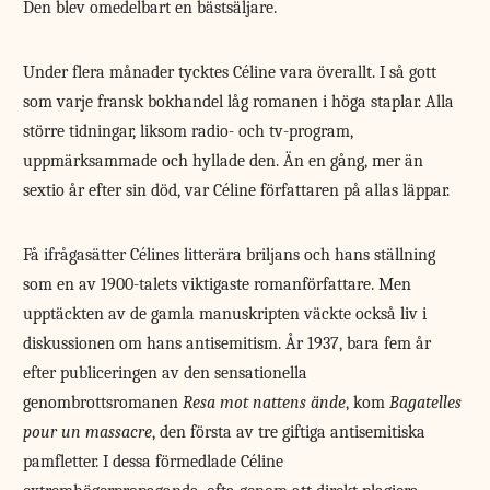
Den blev omedelbart en bästsäljare.
Under flera månader tycktes Céline vara överallt. I så gott
som varje fransk bokhandel låg romanen i höga staplar. Alla
större tidningar, liksom radio- och tv-program,
uppmärksammade och hyllade den. Än en gång, mer än
sextio år efter sin död, var Céline författaren på allas läppar.
Få ifrågasätter Célines litterära briljans och hans ställning
som en av 1900-talets viktigaste romanförfattare. Men
upptäckten av de gamla manuskripten väckte också liv i
diskussionen om hans antisemitism. År 1937, bara fem år
efter publiceringen av den sensationella
genombrottsromanen
Resa mot nattens ände
, kom
Bagatelles
pour un massacre
, den första av tre giftiga antisemitiska
pamfletter. I dessa förmedlade Céline