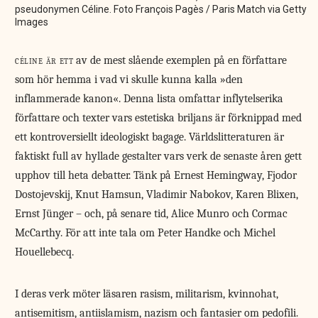
pseudonymen Céline. Foto François Pagès / Paris Match via Getty
Images
céline är ett
av de mest slående exemplen på en författare
som hör hemma i vad vi skulle kunna kalla »den
inflammerade kanon«. Denna lista omfattar inflytelserika
författare och texter vars estetiska briljans är förknippad med
ett kontroversiellt ideologiskt bagage. Världslitteraturen är
faktiskt full av hyllade gestalter vars verk de senaste åren gett
upphov till heta debatter. Tänk på Ernest Hemingway, Fjodor
Dostojevskij, Knut Hamsun, Vladimir Nabokov, Karen Blixen,
Ernst Jünger – och, på senare tid, Alice Munro och Cormac
McCarthy. För att inte tala om Peter Handke och Michel
Houellebecq.
I deras verk möter läsaren rasism, militarism, kvinnohat,
antisemitism, antiislamism, nazism och fantasier om pedofili.