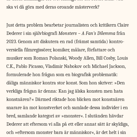
ska vi då göra med deras oroande mästerverk?
Just detta problem bearbetar journalisten och kritikern Claire
Dederer i sin självbiografi
Monsters − A Fan’s ­Dilemma
från
2023. Genom att diskutera en rad (främst samtida) kontro­
versiella filmregissörer, komiker, målare, författare och
musiker som Roman Polanski, Woody Allen, Bill Cosby, Louis
C.K., Pablo Picasso, Vladimir Nabokov och Michael Jackson,
formulerade hon frågan som en biografisk problematik:
dåliga människor kontra stor konst. Som hon skriver: »Den
verkliga frågan är denna: Kan jag älska konsten men hata
konstnären?« Därmed riktade hon blicken mot konstnären
snarare än mot konstverket och samlade dessa individer i en
bred, samlande kategori av »monster«. I slutänden hävdar
Dederer att eftersom vi alla på ett eller annat sätt är skyldiga,
och »eftersom monster bara är människor«, är det helt i sin