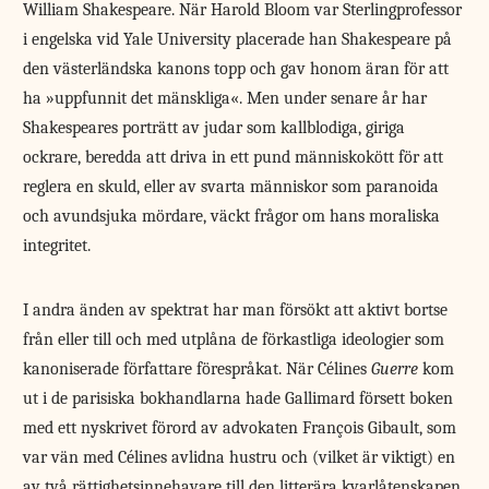
William Shakespeare. När Harold Bloom var Sterling­professor
i engelska vid Yale University placerade han Shakespeare på
den västerländska kanons topp och gav honom äran för att
ha »uppfunnit det mänskliga«. Men under senare år har
Shake­speares porträtt av judar som kallblodiga, giriga
ockrare, beredda att driva in ett pund människokött för att
reglera en skuld, eller av svarta människor som paranoida
och avundsjuka mördare, väckt frågor om hans moraliska
integritet.
I andra änden av spektrat har man försökt att aktivt bortse
från eller till och med utplåna de förkastliga ideologier som
kanoniserade författare förespråkat. När Célines
Guerre
kom
ut i de parisiska bokhandlarna hade Gallimard försett boken
med ett nyskrivet förord av advokaten François Gibault, som
var vän med Célines avlidna hustru och (vilket är viktigt) en
av två rättighetsinnehavare till den litterära kvarlåtenskapen.