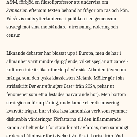
A&M, förbjöd en filosofiprofessor att undervisa om
Symposion
eftersom texten behandlar frågor om ras och kön.
På så vis möts ytterkanterna i politiken i en gemensam
strategi mot sina motståndare: utrensning, radering och
censur.
Liknande debatter har blossat upp i Europa, men de har i
allmänhet varit mindre djupgående, vilket speglar att cancel­
kulturen inte är lika utbredd på vår sida Atlanten (även om
många, som den tyska klassicisten Melanie Möller gör i sin
stridsskrift
Der entmündigte Leser
från 2024, pekar ut
fenomenet som ett allestädes närvarande hot). Men bortom
strategierna för utplåning, undvikande eller distansering
kvarstår frågan hur vi ska läsa kanoniska verk som rymmer
diskutabla värderingar. Författarna till den inflammerade
kanon är helt enkelt för stora för att avfärdas, men samtidigt
är deras hållningar för tvivelaktiga för att bortse från. Vad