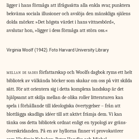
ligger i hans förmåga att ifrågasätta alla enkla svar, punktera
bekväma sociala illusioner och avslöja den mänskliga själens
dolda mörker. »Det högsta värdet i hans vittnesbörd«,
avslutar hon, »ligger i dess förmåga att störa oss.«
Virginia Woolf (1942). Foto Harvard University Library
mellan de sades
författarskap och Woolfs dagbok ryms ett helt
bibliotek av välkända böcker som skakar om oss på vitt skilda
sätt. För att orientera sig i detta komplexa landskap är det
hjälpsamt att skilja mellan de olika roller litteraturen kan
spela i förhållande till ideologiska övertygelser – från att
blottlägga skadliga idéer till att aktivt främja dem. Vi kan
tänka oss detta bibliotek ordnat enligt en typologi av gräns­
överskridanden. På en av hyllorna finner vi provokatörer