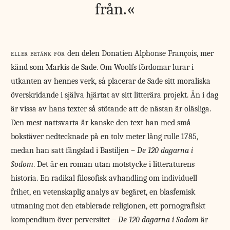
från.
eller betänk för
den delen Donatien Alphonse François, mer
känd som Markis de Sade. Om Woolfs fördomar lurar i
utkanten av hennes verk, så placerar de Sade sitt moraliska
överskridande i själva hjärtat av sitt litterära projekt. Än i dag
är vissa av hans texter så stötande att de nästan är oläsliga.
Den mest nattsvarta är kanske den text han med små
bokstäver nedtecknade på en tolv meter lång rulle 1785,
medan han satt fängslad i Bastiljen –
De 120 dagarna i
Sodom
. Det är en roman utan motstycke i litteraturens
historia. En radikal filosofisk avhandling om individuell
frihet, en vetenskaplig analys av begäret, en blasfemisk
utmaning mot den etablerade religionen, ett pornografiskt
kompendium över perversitet –
De 120 dagarna i Sodom
är