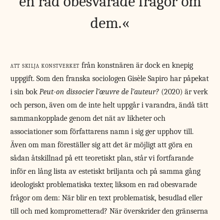
en rad obesvarade frågor om
dem.
att skilja konstverket
från konstnären är dock en knepig
uppgift. Som den franska sociologen Gisèle Sapiro har påpekat
i sin bok
Peut-on dissocier l’œuvre de l’auteur?
(2020) är verk
och person, även om de inte helt uppgår i varandra, ändå tätt
sammankopplade genom det nät av likheter och
associationer som författarens namn i sig ger upphov till.
Även om man föreställer sig att det är möjligt att göra en
sådan åtskillnad på ett teoretiskt plan, står vi fortfarande
inför en lång lista av estetiskt briljanta och på samma gång
ideologiskt problematiska texter, liksom en rad obesvarade
frågor om dem: När blir en text problematisk, besudlad eller
till och med komprometterad? När överskrider den gränserna