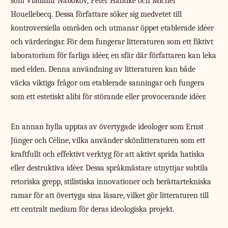
som Vladimir Nabokov, Peter Handke och Michel
Houellebecq. Dessa författare söker sig medvetet till
kontroversiella områden och utmanar öppet etablerade idéer
och ­värderingar. För dem fungerar litteraturen som ett fiktivt
laboratorium för farliga idéer, en sfär där författaren kan leka
med elden. Denna användning av litteraturen kan både
väcka viktiga frågor om etablerade sanningar och fungera
som ett estetiskt alibi för störande eller provocerande idéer.
En annan hylla upptas av övertygade ideologer som Ernst
Jünger och Céline, vilka använder skönlitteraturen som ett
kraftfullt och effektivt verktyg för att aktivt sprida hatiska
eller destruktiva idéer. Dessa språkmästare utnyttjar subtila
retoriska grepp, stilistiska innovationer och berättartekniska
ramar för att övertyga sina läsare, vilket gör litteraturen till
ett centralt medium för deras ideologiska projekt.