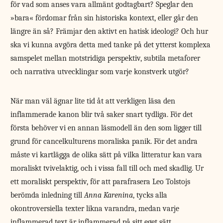
för vad som anses vara allmänt godtagbart? Speglar den
»bara« fördomar från sin historiska kontext, eller går den
längre än så? Främjar den aktivt en hatisk ideologi? Och hur
ska vi kunna avgöra detta med tanke på det ytterst komplexa
samspelet mellan motstridiga perspektiv, subtila metaforer
och narrativa utvecklingar som varje konstverk utgör?
När man väl ägnar lite tid åt att verkligen läsa den
inflammerade kanon blir två saker snart tydliga. För det
första behöver vi en annan läsmodell än den som ligger till
grund för cancelkulturens moraliska panik. För det andra
måste vi kartlägga de olika sätt på vilka litteratur kan vara
moraliskt tvivelaktig, och i vissa fall till och med skadlig. Ur
ett moraliskt perspektiv, för att parafrasera Leo Tolstojs
berömda inledning till
Anna Karenina
, tycks alla
okontroversiella texter likna varandra, medan varje
inflammerad text är inflammerad på sitt eget sätt.