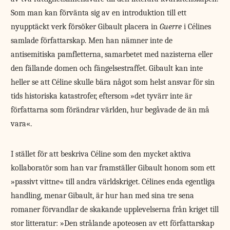
Som man kan förvänta sig av en introduktion till ett
nyupptäckt verk försöker Gibault placera in
Guerre
i Célines
samlade författarskap. Men han nämner inte de
antisemitiska pamfletterna, samarbetet med nazisterna eller
den fällande domen och fängelsestraffet. Gibault kan inte
heller se att Céline skulle bära något som helst ansvar för sin
tids historiska katastrofer, eftersom »det tyvärr inte är
författarna som förändrar världen, hur begåvade de än må
vara«.
I stället för att beskriva Céline som den mycket aktiva
kollaboratör som han var framställer Gibault honom som ett
»passivt vittne« till andra världskriget. Célines enda egentliga
handling, menar Gibault, är hur han med sina tre sena
romaner förvandlar de skakande upplevelserna från kriget till
stor litteratur: »Den strålande apoteosen av ett författarskap