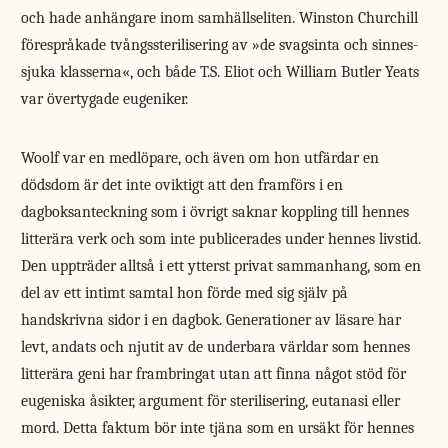
och hade anhängare inom samhällseliten. Winston Churchill
före­språkade tvångssterilisering av »de svagsinta och sinnes­
sjuka klasserna«, och både T.S. Eliot och William Butler Yeats
var över­tygade eugeniker.
Woolf var en medlöpare, och även om hon utfärdar en
dödsdom är det inte oviktigt att den framförs i en
dagboksanteckning som i övrigt saknar koppling till hennes
litterära verk och som inte publicerades under hennes livstid.
Den uppträder alltså i ett ytterst privat sammanhang, som en
del av ett intimt samtal hon förde med sig själv på
handskrivna sidor i en dagbok. Generationer av läsare har
levt, andats och njutit av de underbara världar som hennes
litterära geni har frambringat utan att finna något stöd för
eugeniska åsikter, argument för sterilisering, eutanasi eller
mord. Detta faktum bör inte tjäna som en ursäkt för hennes