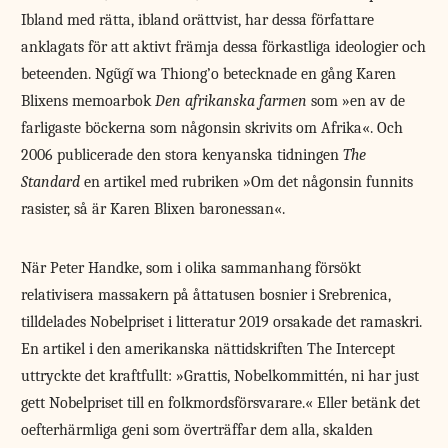
Ibland med rätta, ibland orättvist, har dessa författare
anklagats för att aktivt främja dessa förkastliga ideologier och
beteenden. Ngũgĩ wa Thiong’o betecknade en gång ­Karen
Blixens memoarbok
Den afrikanska farmen
som »en av de
farligaste böckerna som någonsin skrivits om Afrika«. Och
2006 publicerade den stora kenyanska tidningen
The
Standard
en artikel med rubriken »Om det någonsin funnits
rasister, så är Karen Blixen baronessan«.
När Peter Handke, som i olika sammanhang försökt
relativisera massakern på åttatusen bosnier i Srebrenica,
tilldelades Nobelpriset i litteratur 2019 orsakade det ramaskri.
En artikel i den amerikanska nättidskriften The Intercept
uttryckte det kraftfullt: »Grattis, Nobelkommittén, ni har just
gett Nobelpriset till en folkmordsförsvarare.« Eller betänk det
oefterhärmliga geni som överträffar dem alla, skalden