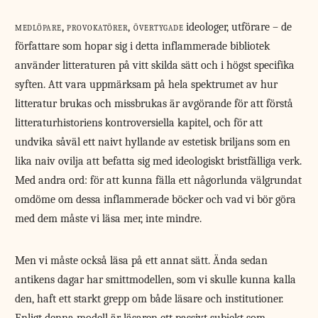
medlöpare, provokatörer, övertygade
ideologer, utförare – de
författare som hopar sig i detta inflammerade bibliotek
använder litteraturen på vitt skilda sätt och i högst specifika
syften. Att vara uppmärksam på hela spektrumet av hur
litteratur brukas och missbrukas är avgörande för att förstå
litteraturhistoriens kontroversiella kapitel, och för att
undvika såväl ett naivt hyllande av estetisk briljans som en
lika naiv ovilja att befatta sig med ideologiskt bristfälliga verk.
Med andra ord: för att kunna fälla ett någorlunda välgrundat
omdöme om dessa inflammerade böcker och vad vi bör göra
med dem måste vi läsa mer, inte mindre.
Men vi måste också läsa på ett annat sätt. Ända sedan
antikens dagar har smittmodellen, som vi skulle kunna kalla
den, haft ett starkt grepp om både läsare och institutioner.