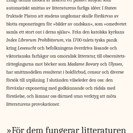
Enligt denna modell är läsaren ett passivt subjekt som
automatiskt smittas av litteraturens farliga idéer. I
Staten
fruktade Platon att stadens ungdomar skulle fördärvas av
blotta exponeringen för »bilder av ondskan«, som »omedvetet
samla ett stort ont i deras själar«. Från den katolska kyrkans
Index Librorum Prohibitorum
, via 1700-talets tyska panik
kring
Lesesucht
och befolkningens överdriva läsande och
viktorianska farhågor om omoralisk litteratur, till obscenitets­
rättegångarna mot böcker som
Madame Bovary
och ­
Ulysses
,
har smittmodellen resulterat i bokförbud, censur och diverse
försök till utplåning. I slutänden vilseleder den oss: den
förväxlar exponering med godkännande och rädsla med
förståelse, och lämnar oss därmed utan verktyg att möta
litteraturens provokationer.
För dem fungerar litteraturen