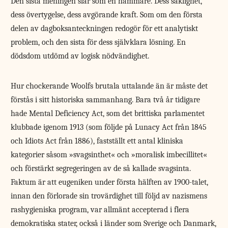
Den sista meningen slår som en hammare. Dess saklighet,
dess övertygelse, dess avgörande kraft. Som om den första
delen av dagboksanteckningen redogör för ett analytiskt
problem, och den sista för dess självklara lösning. En
dödsdom utdömd av logisk nödvändighet.
Hur chockerande Woolfs brutala uttalande än är måste det
förstås i sitt historiska sammanhang. Bara två år tidigare
hade Mental Deficiency Act, som det brittiska parlamentet
klubbade igenom 1913 (som följde på Lunacy Act från 1845
och Idiots Act från 1886), fastställt ett antal kliniska
kategorier såsom »svagsinthet« och »moralisk imbecillitet«
och förstärkt segregeringen av de så kallade svagsinta.
Faktum är att eugeniken under första hälften av 1900-talet,
innan den förlorade sin trovärdighet till följd av nazismens
ras­hygieniska program, var allmänt accepterad i flera
demokratiska stater, också i länder som Sverige och Danmark,