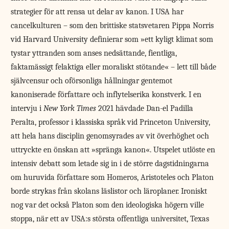
strategier för att rensa ut delar av kanon. I USA har
cancelkulturen – som den brittiske statsvetaren Pippa Norris
vid Harvard University definierar som »ett kyligt klimat som
tystar yttranden som anses nedsättande, fientliga,
faktamässigt felaktiga eller moraliskt stötande« – lett till både
självcensur och oförsonliga hållningar gentemot
kanoniserade författare och inflytelserika konstverk. I en
intervju i
New York Times
2021 hävdade Dan-el Padilla
Peralta, professor i klassiska språk vid Princeton University,
att hela hans disciplin genom­syrades av vit överhöghet och
uttryckte en önskan att »spränga kanon«. Utspelet utlöste en
intensiv debatt som letade sig in i de större dagstidningarna
om huruvida författare som Homeros, Aristoteles och Platon
borde strykas från skolans läslistor och läroplaner. Ironiskt
nog var det också Platon som den ideologiska högern ville
stoppa, när ett av USA:s största offentliga universitet, Texas