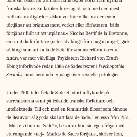
polis sitt bästa för att hålla hans texter borta från nyfikna
franska läsare. En kritiker föreslog till och med den mest
radikala av åtgärder: »Man vet inte vilket av dem som
förtjänar att brännas mest, verket eller författaren; båda
förtjänar fullt ut att utplånas.« Nicolas Restif de la Bretonne,
en samtida författare (och själv långt ifrån någon ängel), gick
så långt som att kalla de Sade för »monsterförfattaren«.
Andra var mer välvilliga. Psykiatern Richard von Krafft-
Ebing införlivade redan 1886 de Sades texter i
Psychopathia
Sexualis
, hans berömda typologi över sexuella patologier.
Under 1900-talet fick de Sade ett stort inflytande på
surrealisterna samt på ledande franska författare och
intellektuella. Till och med en feministisk filosof som Simone
de ­Beauvoir såg goda skäl att läsa de Sade. I en essä från 1951,
»Måste vi bränna Sade?«, besvarar hon sin egen fråga med
ett rungande »nej«. Markis de Sades förtjänst, skriver hon,