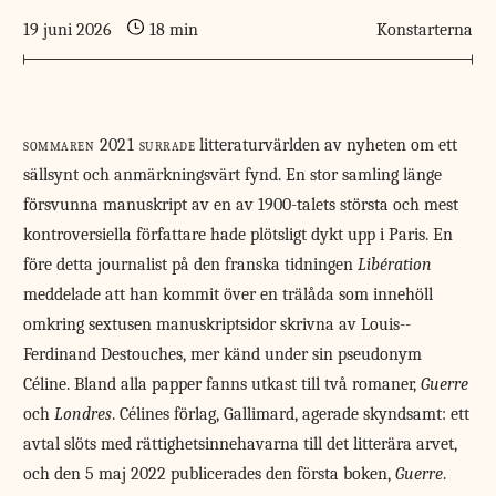
19 juni 2026
18 min
Konstarterna
sommaren 2021 surrade
litteraturvärlden av nyheten om ett
sällsynt och anmärkningsvärt fynd. En stor samling länge
försvunna manuskript av en av 1900-talets största och mest
kontroversiella författare hade plötsligt dykt upp i Paris. En
före detta journalist på den franska tidningen
Libération
meddelade att han kommit över en trälåda som innehöll
omkring sextusen manuskriptsidor skrivna av Louis-­
Ferdinand Destouches, mer känd under sin pseudonym
Céline. Bland alla papper fanns utkast till två romaner,
Guerre
och
Londres
. Célines förlag, Gallimard, agerade skyndsamt: ett
avtal slöts med rättighetsinnehavarna till det litterära arvet,
och den 5 maj 2022 publicerades den första boken,
Guerre
.