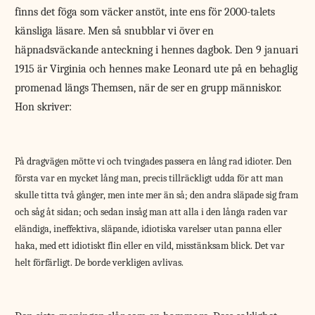
finns det föga som väcker anstöt, inte ens för 2000-talets
känsliga läsare. Men så snubblar vi över en
häpnadsväckande anteckning i hennes dagbok. Den 9 januari
1915 är Virginia och hennes make Leonard ute på en behaglig
promenad längs Themsen, när de ser en grupp människor.
Hon skriver:
På dragvägen mötte vi och tvingades passera en lång rad idioter. Den
första var en mycket lång man, precis tillräckligt udda för att man
skulle titta två gånger, men inte mer än så; den andra släpade sig fram
och såg åt sidan; och sedan insåg man att alla i den långa raden var
eländiga, ineffektiva, släpande, idiotiska varelser utan panna eller
haka, med ett idiotiskt flin eller en vild, misstänksam blick. Det var
helt förfärligt. De borde verkligen avlivas.