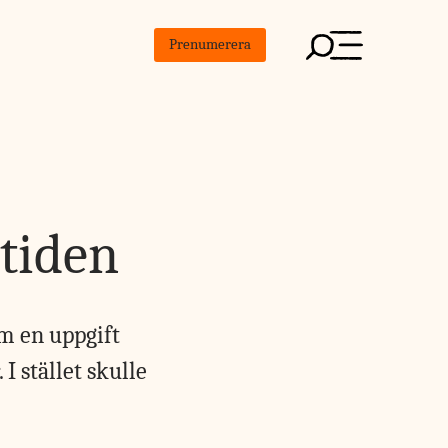
Prenumerera
 tiden
om en uppgift
I stället skulle