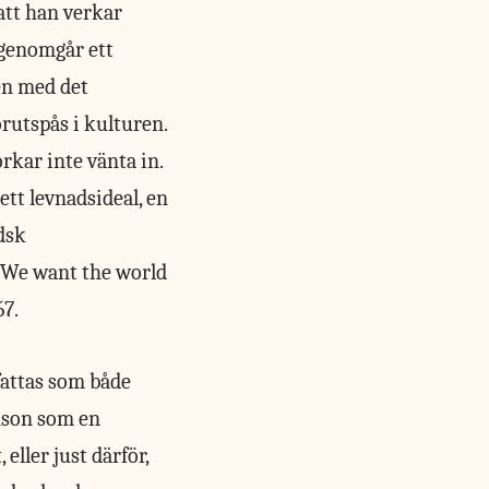
att han verkar
 genomgår ett
en med det
rutspås i kulturen.
rkar inte vänta in.
ett levnadsideal, en
dsk
 ”We want the world
67.
attas som både
phson som en
eller just därför,