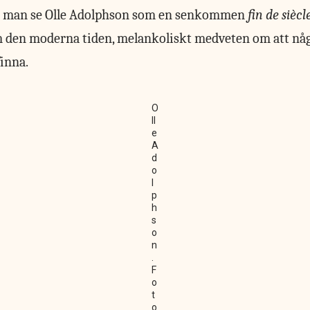
n man se Olle Adolphson som en senkommen
fin de siècl
 den moderna tiden, melankoliskt medveten om att någo
finna.
O
ll
e
A
d
o
l
p
h
s
o
n
.
F
o
t
o