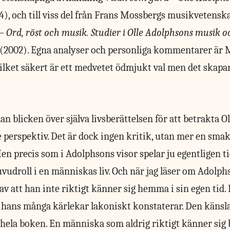
), och till viss del från Frans Mossbergs musikvetensk
 Ord, röst och musik. Studier i Olle Adolphsons musik o
(2002). Egna analyser och personliga kommentarer är
lket säkert är ett medvetet ödmjukt val men det skapar e
lan blicken över själva livsberättelsen för att betrakta 
re perspektiv. Det är dock ingen kritik, utan mer en smak
Men precis som i Adolphsons visor spelar ju egentligen t
udroll i en människas liv. Och när jag läser om Adolphso
av att han inte riktigt känner sig hemma i sin egen tid. 
 hans många kärlekar lakoniskt konstaterar. Den känsla
ela boken. En människa som aldrig riktigt känner sig be