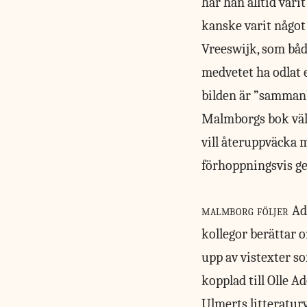
har han alltid var
kanske varit något
Vreeswijk, som båd
medvetet ha odlat 
bilden är ”sammanbi
Malmborgs bok välk
vill återuppväcka 
förhoppningsvis ge
malmborg följer
Ad
kollegor berättar 
upp av vistexter so
kopplad till Olle A
Ulmerts litteratur