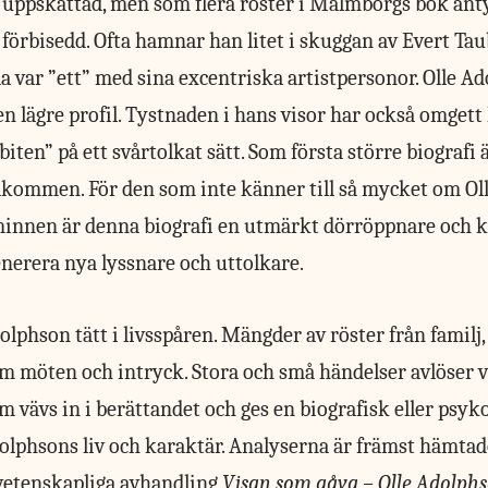
it uppskattad, men som flera röster i Malmborgs bok ant
 förbisedd. Ofta hamnar han litet i skuggan av Evert Tau
a var ”ett” med sina excentriska artistpersonor. Olle A
en lägre profil. Tystnaden i hans visor har också omget
ten” på ett svårtolkat sätt. Som första större biografi 
ommen. För den som inte känner till så mycket om Oll
minnen är denna biografi en utmärkt dörröppnare och 
nerera nya lyssnare och uttolkare.
olphson
tätt i livsspåren. Mängder av röster från familj
om möten och intryck. Stora och små händelser avlöser
m vävs in i berättandet och ges en biografisk eller psyk
dolphsons liv och karaktär. Analyserna är främst hämtad
vetenskapliga avhandling
Visan som gåva – Olle Adolphs