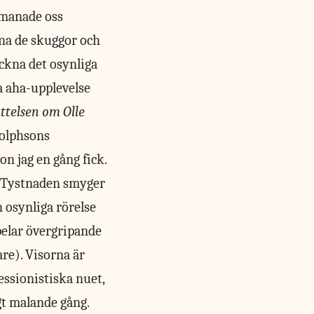
pmanade oss
ckna de skuggor och
ckna det osynliga
a aha-upplevelse
ttelsen om Olle
dolphsons
on jag en gång fick.
 ”Tystnaden smyger
 osynliga rörelse
spelar övergripande
re). Visorna är
essionistiska nuet,
t malande gång.