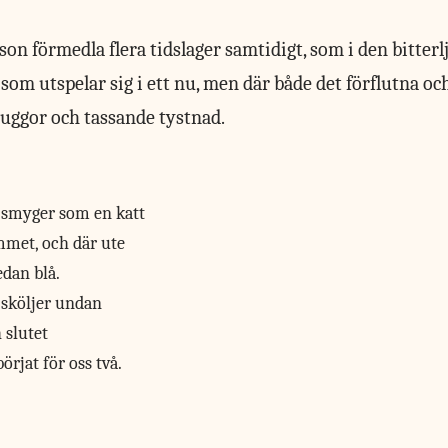
n förmedla flera tidslager samtidigt, som i den bitterl
”, som utspelar sig i ett nu, men där både det förflutna o
uggor och tassande tystnad.
 smyger som en katt
met, och där ute
edan blå.
sköljer undan
 slutet
örjat för oss två.