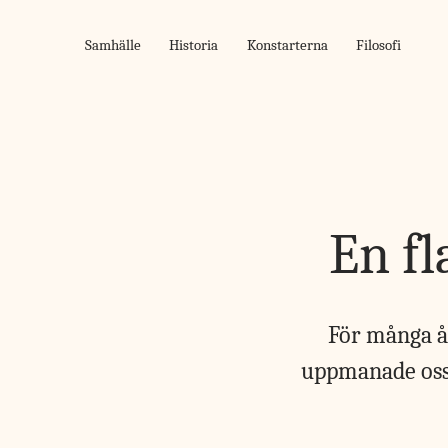
Skip
to
Samhälle
Historia
Konstarterna
Filosofi
content
En fl
För många år
uppmanade oss d