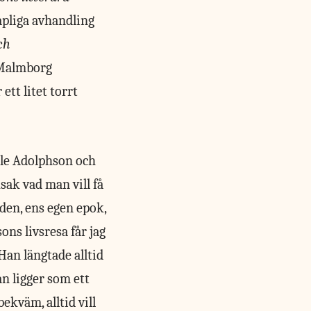
apliga avhandling
ch
 Malmborg
tt litet torrt
Olle Adolphson och
sak vad man vill få
iden, ens egen epok,
ns livsresa får jag
Han längtade alltid
n ligger som ett
kväm, alltid vill