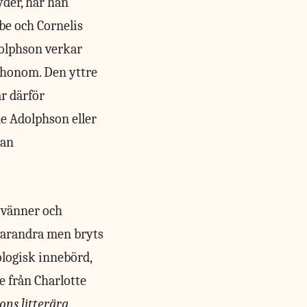
yder, har han
be och Cornelis
dolphson verkar
t honom. Den yttre
är därför
e Adolphson eller
kan
, vänner och
 varandra men bryts
ologisk innebörd,
e från Charlotte
ons litterära