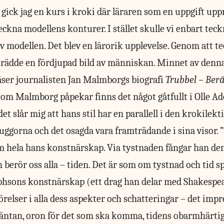
gick jag en kurs i kroki där läraren som en uppgift up
teckna modellens konturer. I stället skulle vi enbart te
odellen. Det blev en lärorik upplevelse. Genom att te
trädde en fördjupad bild av människan. Minnet av denn
läser journalisten Jan Malmborgs biografi
Trubbel – Berä
 som Malmborg påpekar finns det något gåtfullt i Olle A
t slår mig att hans stil har en parallell i den krokilekti
uggorna och det osagda vara framträdande i sina visor.
 hela hans konstnärskap. Via tystnaden fångar han den
h berör oss alla – tiden. Det är som om tystnad och tid 
phsons konstnärskap (ett drag han delar med Shakespea
örelser i alla dess aspekter och schatteringar – det impr
äntan, oron för det som ska komma, tidens obarmhärtig