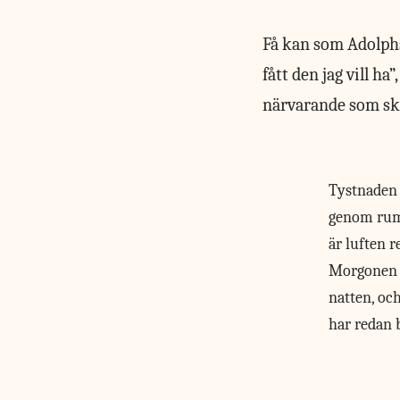
Få kan som Adolphso
fått den jag vill ha
närvarande som sk
Tystnaden
genom rum
är luften r
Morgonen 
natten, och
har redan b