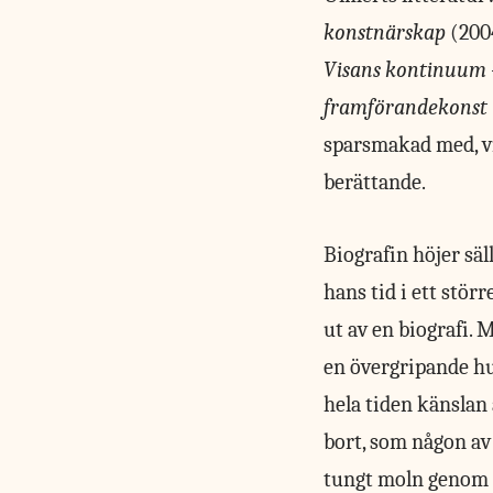
konstnärskap
(2004
Visans kontinuum –
framförandekonst
sparsmakad med, vi
berättande.
Biografin höjer säl
hans tid i ett stör
ut av en biografi. 
en övergripande huv
hela tiden känslan 
bort, som någon av
tungt moln genom h