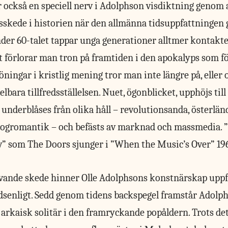
 också en speciell nerv i Adolphson visdiktning genom 
sskede i historien när den allmänna tidsuppfattningen
der 60-talet tappar unga generationer alltmer kontakt
gt förlorar man tron på framtiden i den apokalyps som fö
ningar i kristlig mening tror man inte längre på, eller o
lbara tillfredsställelsen. Nuet, ögonblicket, upphöjs till 
underblåses från olika håll – revolutionsanda, österlän
 drogromantik – och befästs av marknad och massmedia.
” som The Doors sjunger i ”When the Music’s Over” 19
vande skede hinner Olle Adolphsons konstnärskap uppf
idsenligt. Sedd genom tidens backspegel framstår Adol
arkaisk solitär i den framryckande popåldern. Trots det, 