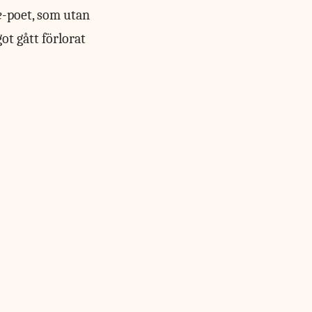
e
-poet, som utan
t gått förlorat