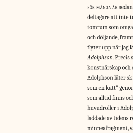
för många år
sedan 
deltagare att inte 
tomrum som omgav m
och döljande, fram
flyter upp när jag 
Adolphson
. Precis
konstnärskap och de
Adolphson låter sk
som en katt” genom
som alltid finns oc
huvudroller i Adol
laddade av tidens r
minnesfragment, v