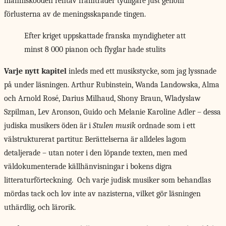
människoöden rentav framträder tydligare just genom
förlusterna av de meningsskapande tingen.
Efter kriget uppskattade franska myndigheter att
minst 8 000 pianon och flyglar hade stulits
Varje nytt kapitel
inleds med ett musikstycke, som jag lyssnade
på under läsningen. Arthur Rubinstein, Wanda Landowska, Alma
och Arnold Rosé, Darius Milhaud, Shony Braun, Wladyslaw
Szpilman, Lev Aronson, Guido och Melanie Karoline Adler – dessa
judiska musikers öden är i
Stulen musik
ordnade som i ett
välstrukturerat partitur. Berättelserna är alldeles lagom
detaljerade – utan noter i den löpande texten, men med
väldokumenterade källhänvisningar i bokens digra
litteraturförteckning. Och varje judisk musiker som behandlas
mördas tack och lov inte av nazisterna, vilket gör läsningen
uthärdlig, och lärorik.