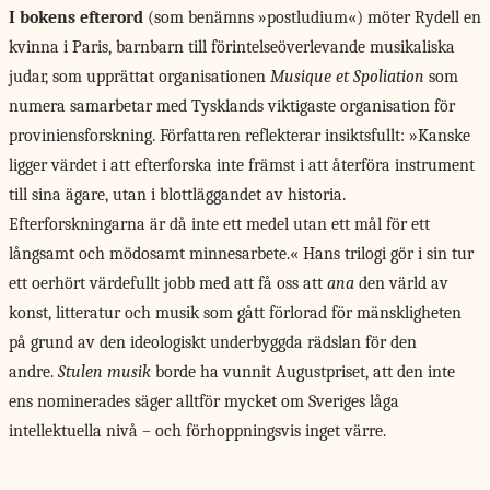
I bokens efterord
(som benämns »postludium«) möter Rydell en
kvinna i Paris, barnbarn till förintelseöverlevande musikaliska
judar, som upprättat organisationen
Musique et Spoliation
som
numera samarbetar med Tysklands viktigaste organisation för
proviniensforskning. Författaren reflekterar insiktsfullt: »Kanske
ligger värdet i att efterforska inte främst i att återföra instrument
till sina ägare, utan i blottläggandet av historia.
Efterforskningarna är då inte ett medel utan ett mål för ett
långsamt och mödosamt minnesarbete.« Hans trilogi gör i sin tur
ett oerhört värdefullt jobb med att få oss att
ana
den värld av
konst, litteratur och musik som gått förlorad för mänskligheten
på grund av den ideologiskt underbyggda rädslan för den
andre.
Stulen musik
borde ha vunnit Augustpriset, att den inte
ens nominerades säger alltför mycket om Sveriges låga
intellektuella nivå – och förhoppningsvis inget värre.