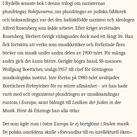
I Rydells senaste bok i denna trilogi om nazisternas
plundringar,
Boktjuvarna
, om plundringar av judiska bibliotek
och boksamlingar, var det den baltiskfödde nazisten och ideologen
Alfred Rosenberg som ledde arbetet. Efter kriget avrättades
Rosenberg. Herbert Gerigk välsignades dock med ett långt liv. Han
fick fortsätta att verka som musikkritiker och författade flera
böcker om musik under andra delen av 1900-talet. För många
andra gick det ännu bättre. Gerigks högra hand, SS-mannen
Wolfgang Boetticher, utsågs 1957 till chef för Göttingens
musikologiska institut. Inte förrän på 1980-talet avslöjades
Boettichers förbrytelser för en större allmänhet – att han hade
varit med och organiserat plundringen av musiksamlingar
runtom i Europa, samt bidragit till
Lexikon der Juden in der
Musik.
Först då fråntogs han alla titlar.
Det som ägde rum i östra Europa är ej bortglömt i
Stulen musik
.
De polska områdena skulle »förvandlas till en intellektuell öken«