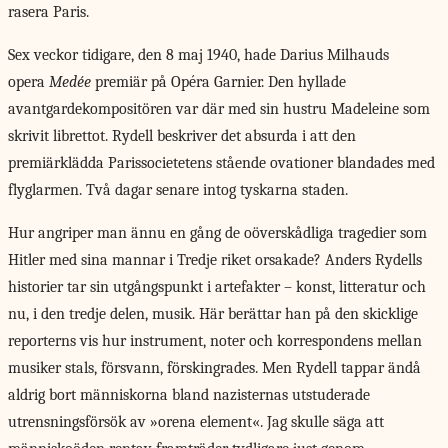
rasera Paris.
Sex veckor tidigare, den 8 maj 1940, hade Darius Milhauds
opera
Medée
premiär på Opéra Garnier. Den hyllade
avantgardekompositören var där med sin hustru Madeleine som
skrivit librettot. Rydell beskriver det absurda i att den
premiärklädda Parissocietetens stående ovationer blandades med
flyglarmen. Två dagar senare intog tyskarna staden.
Hur angriper man ännu en gång de oöverskådliga tragedier som
Hitler med sina mannar i Tredje riket orsakade? Anders Rydells
historier tar sin utgångspunkt i artefakter – konst, litteratur och
nu, i den tredje delen, musik. Här berättar han på den skicklige
reporterns vis hur instrument, noter och korrespondens mellan
musiker stals, försvann, förskingrades. Men Rydell tappar ändå
aldrig bort människorna bland nazisternas utstuderade
utrensningsförsök av »orena element«. Jag skulle säga att