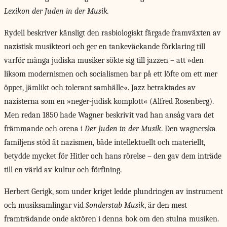
Lexikon der Juden in der Musik.
Rydell beskriver känsligt den rasbiologiskt färgade framväxten av
nazistisk musikteori och ger en tankeväckande förklaring till
varför många judiska musiker sökte sig till jazzen – att »den
liksom modernismen och socialismen bar på ett löfte om ett mer
öppet, jämlikt och tolerant samhälle«. Jazz betraktades av
nazisterna som en »neger-judisk komplott« (Alfred Rosenberg).
Men redan 1850 hade Wagner beskrivit vad han ansåg vara det
främmande och orena i
Der Juden in der Musik
. Den wagnerska
familjens stöd åt nazismen, både intellektuellt och materiellt,
betydde mycket för Hitler och hans rörelse – den gav dem inträde
till en värld av kultur och förfining.
Herbert Gerigk, som under kriget ledde plundringen av instrument
och musiksamlingar vid
Sonderstab Musik
, är den mest
framträdande onde aktören i denna bok om den stulna musiken.