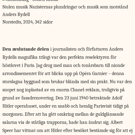
Stulen musik
Nazisternas plundringar och musik som motstånd
Anders Rydell
Norstedts, 2024, 342 sidor
Den avslutande delen
i journalisten och författaren Anders
Rydells magnifika trilogi var den perfekta reselektyren för
höstlovet i Paris. Jag drog med man och tonårsbarn till nionde
arrondissementet för att blicka upp på Opéra Garnier – denna
storslagna byggnad som brukar blända med sin prakt. Nu var den
snopet nog inplastad av en enorm Chanel-reklam, troligtvis på
grund av fasadrenovering. Den 23 juni 1940 betraktade Adolf
Hitler operahuset, under en snabb och hemlig Parisvisit tidigt på
morgonen. Efter att ha gått omkring mellan de guldglänsande
salarna via de ståtliga trapporna, hade han ändrat sig; Albert
Speer har vittnat om att Hitler efter besöket bestämde sig för att ej