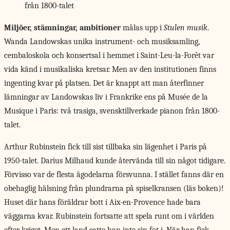
från 1800-talet
Miljöer, stämningar, ambitioner
målas upp i
Stulen musik
.
Wanda Landowskas unika instrument- och musiksamling,
cembaloskola och konsertsal i hemmet i Saint-Leu-la-Forêt var
vida känd i musikaliska kretsar. Men av den institutionen finns
ingenting kvar på platsen. Det är knappt att man återfinner
lämningar av Landowskas liv i Frankrike ens på Musée de la
Musique i Paris: två trasiga, svensktillverkade pianon från 1800-
talet.
Arthur Rubinstein fick till sist tillbaka sin lägenhet i Paris på
1950-talet. Darius Milhaud kunde återvända till sin något tidigare.
Förvisso var de flesta ägodelarna försvunna. I stället fanns där en
obehaglig hälsning från plundrarna på spiselkransen (läs boken)!
Huset där hans föräldrar bott i Aix-en-Provence hade bara
väggarna kvar. Rubinstein fortsatte att spela runt om i världen