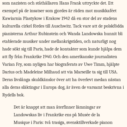
som nazisten och ståthållaren Hans Frank uttryckte det. Ett
exempel på de insatser som gjordes är räden mot musikkaféet
Kawiarnia Plastykow i Krakow 1942 då en stor del av stadens
kulturella cirkel fördes till Auschwitz. Tack vare att de polskfödda
pianisterna Arthur Rubinstein och Wanda Landowska hunnit bli
etablerade musiker under mellankrigstiden, och naturligt nog
hade sökt sig till Paris, hade de kontakter som kunde hjälpa dem
att fly från Frankrike 1940. Och den amerikanske journalisten
Varian Fry, som nyligen har biograferats av Uwe Timm, hjälpte
Darius och Madeleine Milhaud att via Marseille ta sig till USA.
Deras livslånga skuldkänslor över att ha överlevt medan nästan
alla deras släktingar i Europa dog, är även de varsamt beskrivna i
Rydells bok.
Det är knappt att man återfinner lämningar av
Landowskas liv i Frankrike ens på Musée de la
Musique i Paris: två trasiga, svensktillverkade pianon