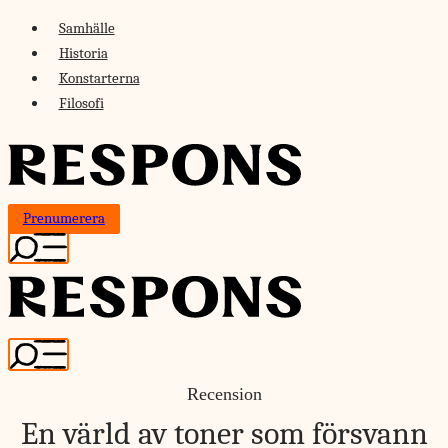
Skip
Samhälle
to
Historia
content
Konstarterna
Filosofi
Prenumerera
Recension
En värld av toner som försvann