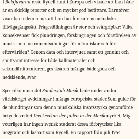
I
Boktjuvarna
reste Rydell runt i Europa och visade att han både
är en skicklig reporter och en mycket god berättare. Därutöver
visar han i denna bok att han har forskarens metodiska
tillvägagångssätt. Frågeställningen är stor och svårgripbar: Vilka
konsekvenser fick plundringen, förskingringen och förstörelsen av
musik- och instrumentsamlingar för människor och för
eftervärlden? Genom data och intervjuer, samt ett genuint och
smittsamt intresse för både källmaterialet och
sekundärlitteraturen, ges läsaren många, både goda och
nedslående, svar.
Specialkommandot
Sonderstab Musik
hade under andra
världskriget avdelningar i många europeiska städer. Som guide för
de plundringar som denna musikaliska insatsstyrka genomförde
betydde verket
Das Lexikon der Juden in der Musik
mycket. Mig
veterligen har ingen svensk studerat dessa förbrytelser lika
noggrant och läsbart som Rydell. En rapport från juli 1944