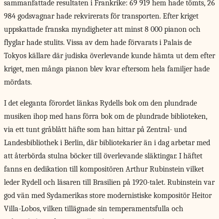
sammanfattade resultaten i Frankrike: 69 919 hem hade tömts, 26
984 godsvagnar hade rekvirerats för transporten. Efter kriget
uppskattade franska myndigheter att minst 8 000 pianon och
flyglar hade stulits. Vissa av dem hade förvarats i Palais de
Tokyos källare där judiska överlevande kunde hämta ut dem efter
kriget, men många pianon blev kvar eftersom hela familjer hade
mördats.
I det eleganta förordet länkas Rydells bok om den plundrade
musiken ihop med hans förra bok om de plundrade biblioteken,
via ett tunt gråblått häfte som han hittar på Zentral- und
Landesbibliothek i Berlin, där bibliotekarier än i dag arbetar med
att återbörda stulna böcker till överlevande släktingar. I häftet
fanns en dedikation till kompositören Arthur Rubinstein vilket
leder Rydell och läsaren till Brasilien på 1920-talet. Rubinstein var
god vän med Sydamerikas store modernistiske kompositör Heitor
Villa-Lobos, vilken tillägnade sin temperamentsfulla och