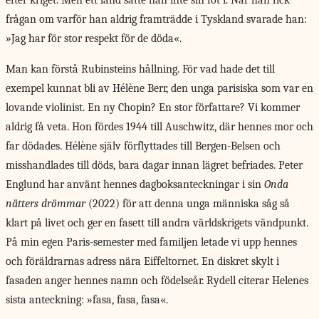
efter kriget. Men ett land satte han inte sin fot i. När han fick
frågan om varför han aldrig framträdde i Tyskland svarade han:
»Jag har för stor respekt för de döda«.
Man kan förstå Rubinsteins hållning. För vad hade det till
exempel kunnat bli av Hélène Berr, den unga parisiska som var en
lovande violinist. En ny Chopin? En stor författare? Vi kommer
aldrig få veta. Hon fördes 1944 till Auschwitz, där hennes mor och
far dödades. Hélène själv förflyttades till Bergen-Belsen och
misshandlades till döds, bara dagar innan lägret befriades. Peter
Englund har använt hennes dagboksanteckningar i sin
Onda
nätters drömmar
(2022) för att denna unga människa såg så
klart på livet och ger en fasett till andra världskrigets vändpunkt.
På min egen Paris-semester med familjen letade vi upp hennes
och föräldrarnas adress nära Eiffeltornet. En diskret skylt i
fasaden anger hennes namn och födelseår. Rydell citerar Helenes
sista anteckning: »fasa, fasa, fasa«.