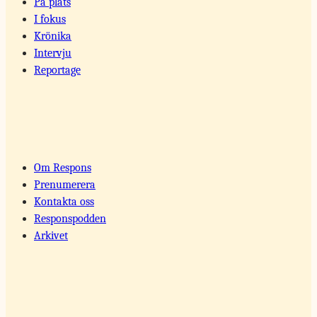
På plats
I fokus
Krönika
Intervju
Reportage
Om Respons
Prenumerera
Kontakta oss
Responspodden
Arkivet