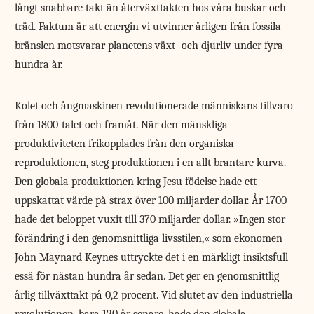
långt snabbare takt än återväxttakten hos våra buskar och
träd. Faktum är att energin vi utvinner årligen från fossila
bränslen motsvarar planetens växt- och djurliv under fyra
hundra år.
Kolet och ångmaskinen revolutionerade människans tillvaro
från 1800-talet och framåt. När den mänskliga
produktiviteten frikopplades från den organiska
reproduktionen, steg produktionen i en allt brantare kurva.
Den globala produktionen kring Jesu födelse hade ett
uppskattat värde på strax över 100 miljarder dollar. År 1700
hade det beloppet vuxit till 370 miljarder dollar. »Ingen stor
förändring i den genomsnittliga livsstilen,« som ekonomen
John Maynard Keynes uttryckte det i en märkligt insiktsfull
essä för nästan hundra år sedan. Det ger en genomsnittlig
årlig tillväxttakt på 0,2 procent. Vid slutet av den industriella