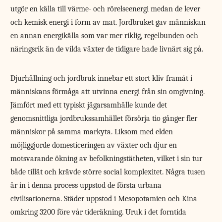
utgör en källa till värme- och rörelseenergi medan de lever
och kemisk energi i form av mat. Jordbruket gav människan
en annan energikälla som var mer riklig, regelbunden och
näringsrik än de vilda växter de tidigare hade livnärt sig på.
Djurhållning och jordbruk innebar ett stort kliv framåt i
människans förmåga att utvinna energi från sin omgivning.
Jämfört med ett typiskt jägarsamhälle kunde det
genomsnittliga jordbrukssamhället försörja tio gånger fler
människor på samma markyta. Liksom med elden
möjliggjorde domesticeringen av växter och djur en
motsvarande ökning av befolkningstätheten, vilket i sin tur
både tillät och krävde större social komplexitet. Några tusen
år in i denna process uppstod de första urbana
civilisationerna. Städer uppstod i Mesopotamien och Kina
omkring 3200 före vår tideräkning. Uruk i det forntida