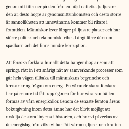
genom att titta ner på den från en höjd nattetid. Ju ljusare
den är, desto högre är genomsnittsinkomsten och desto större
är sannolikheten att innevånarna kommer bli rikare i
framtiden. Människor lever längre på ljusare platser och har
större politisk och ekonomisk frihet. Långt färre dör som
spädbarn och det finns mindre korruption.
Att försöka förklara hur allt detta hänger ihop är som att
springa rätt in i ett snårigt nät av samverkande processer som
går hela vägen tillbaka till människans begynnelse och
kretsar kring frågan om energi. En växande skara forskare
har på senare tid fått upp ögonen för hur våra samhällen
formas av våra energikällor. Genom de senaste femton årens
bokutgivning inom detta ämne har det blivit möjligt att
urskilja de stora linjerna i historien, och hur vi påverkas av
de energislag från vilka vi har fått värmen, ljuset och kraften