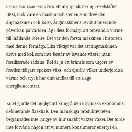
denna världsordning fick
ett abrupt slut kring sekelskiftet
1800, tack vare en maskin och stenen som drev den:
ångmaskinen och kolet. Ångmaskinens revolutionerande
påverkan på världen låg i dess förmåga att omvandla värme
till ihållande rörelse. Det var den första maskinen i historien
med denna förmåga. Lika viktigt var det att ångmaskinen
drevs med kol, som inte består av levande växter utan
fossiliserade sådana. Kol är ju ett bränsle som utgörs av
fossiler, tidigare epokers växt- och djurliv, vilket underjordisk
värme och tryck har omvandlat till ett slags
energikoncentrat.
Kolet gjorde det möjligt att kringgå den organiska ekonomins
definierande flaskhals. Den mänskliga produktiviteten
begränsades inte längre av hur snabbt växter växer. Det torde
inte förvåna någon att vi numera konsumerar energi i en