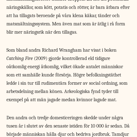
näringskällor, som kött, potatis och rötter, är bara ätbara efter
att ha tillagats beroende på våra klena käkar, tänder och
matsmältningssystem. Men även mat som är ätlig i rå form
blir mer näringsrik när den tillagas.
Som bland andra Richard Wrangham har visat i boken
Catching Fire
(2009) gjorde kontrollerad eld tidigare
oåtkomlig energi åtkomlig, vilket ökade antalet människor
som ett samhälle kunde försörja. Högre befolkningstäthet
ledde i sin tur till rudimentära former av social ordning, som
arbetsdelning mellan könen. Arkeologiska fynd tyder till
exempel på att män jagade medan kvinnor lagade mat.
Den andra och tredje domesticeringen skedde under några
tusen år i slutet av den senaste istiden för 10 000 år sedan. Då
började människan hålla djur och bedriva jordbruk. Tamdjur