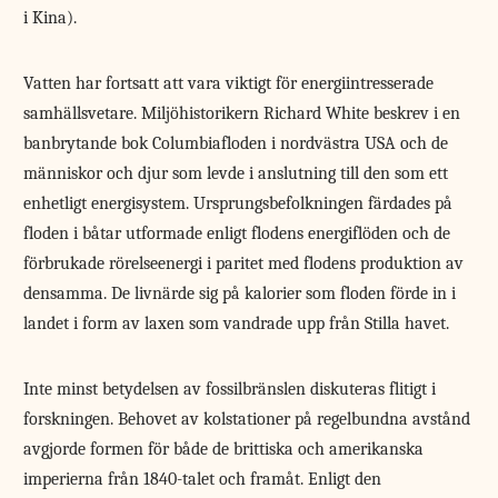
i Kina).
Vatten har fortsatt att vara viktigt för energiintresserade
samhällsvetare. Miljöhistorikern Richard White beskrev i en
banbrytande bok Columbiafloden i nordvästra USA och de
människor och djur som levde i anslutning till den som ett
enhetligt energisystem. Ursprungsbefolkningen färdades på
floden i båtar utformade enligt flodens energiflöden och de
förbrukade rörelseenergi i paritet med flodens produktion av
densamma. De livnärde sig på kalorier som floden förde in i
landet i form av laxen som vandrade upp från Stilla havet.
Inte minst betydelsen av fossilbränslen diskuteras flitigt i
forskningen. Behovet av kolstationer på regelbundna avstånd
avgjorde formen för både de brittiska och amerikanska
imperierna från 1840-talet och framåt. Enligt den