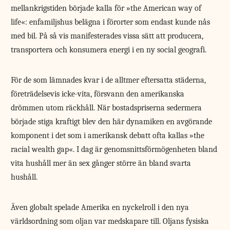
mellankrigstiden började kalla för »the American way of
life«: enfamiljshus belägna i förorter som endast kunde nås
med bil. På så vis manifesterades vissa sätt att producera,
transportera och konsumera energi i en ny social geografi.
För de som lämnades kvar i de alltmer eftersatta städerna,
företrädelsevis icke-vita, försvann den amerikanska
drömmen utom räckhåll. När bostadspriserna sedermera
började stiga kraftigt blev den här dynamiken en avgörande
komponent i det som i amerikansk debatt ofta kallas »the
racial wealth gap«. I dag är genomsnittsförmögenheten bland
vita hushåll mer än sex gånger större än bland svarta
hushåll.
Även globalt spelade Amerika en nyckelroll i den nya
världsordning som oljan var medskapare till. Oljans fysiska