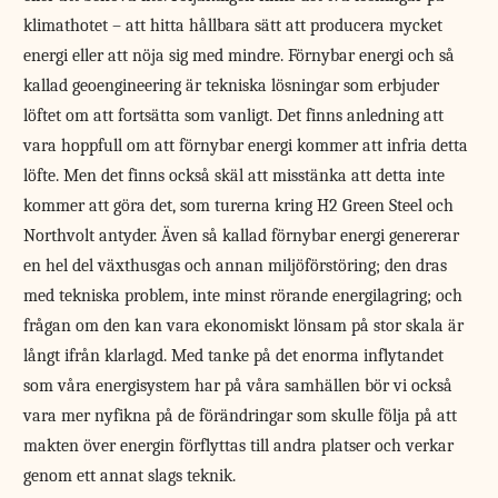
klimathotet – att hitta hållbara sätt att producera mycket
energi eller att nöja sig med mindre. Förnybar energi och så
kallad geoengineering är tekniska lösningar som erbjuder
löftet om att fortsätta som vanligt. Det finns anledning att
vara hoppfull om att förnybar energi kommer att infria detta
löfte. Men det finns också skäl att misstänka att detta inte
kommer att göra det, som turerna kring H2 Green Steel och
Northvolt antyder. Även så kallad förnybar energi genererar
en hel del växthusgas och annan miljöförstöring; den dras
med tekniska problem, inte minst rörande energilagring; och
frågan om den kan vara ekonomiskt lönsam på stor skala är
långt ifrån klarlagd. Med tanke på det enorma inflytandet
som våra energisystem har på våra samhällen bör vi också
vara mer nyfikna på de förändringar som skulle följa på att
makten över energin förflyttas till andra platser och verkar
genom ett annat slags teknik.