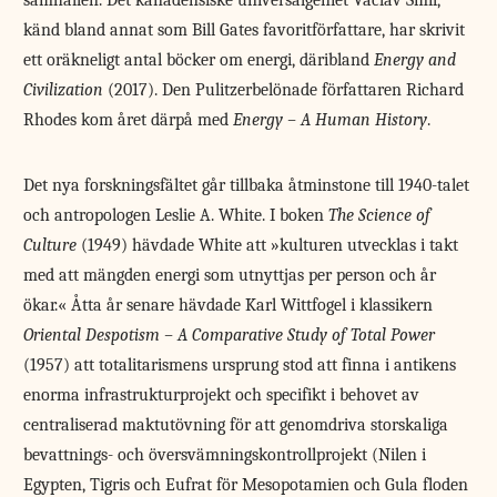
känd bland annat som Bill Gates favoritförfattare, har skrivit
ett oräkneligt antal böcker om energi, däribland
Energy and
Civilization
(2017). Den Pulitzerbelönade författaren Richard
Rhodes kom året därpå med
Energy – A Human History
.
Det nya forskningsfältet går tillbaka åtminstone till 1940-talet
och antropologen Leslie A. White. I boken
The Science of
Culture
(1949) hävdade White att »kulturen utvecklas i takt
med att mängden energi som utnyttjas per person och år
ökar.« Åtta år senare hävdade Karl Wittfogel i klassikern
Oriental Despotism – A Comparative Study of Total Power
(1957) att totalitarismens ursprung stod att finna i antikens
enorma infrastrukturprojekt och specifikt i behovet av
centraliserad maktutövning för att genomdriva storskaliga
bevattnings- och översvämningskontrollprojekt (Nilen i
Egypten, Tigris och Eufrat för Mesopotamien och Gula floden