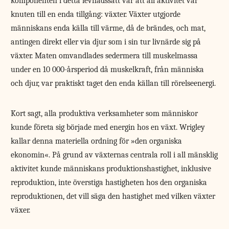
komponenten i detta levnadssätt var att all aktivitet var
knuten till en enda tillgång: växter. Växter utgjorde
människans enda källa till värme, då de brändes, och mat,
antingen direkt eller via djur som i sin tur livnärde sig på
växter. Maten omvandlades sedermera till muskelmassa
under en 10 000-årsperiod då muskelkraft, från människa
och djur, var praktiskt taget den enda källan till rörelseenergi.
Kort sagt, alla produktiva verksamheter som människor
kunde företa sig började med energin hos en växt. Wrigley
kallar denna materiella ordning för »den organiska
ekonomin«. På grund av växternas centrala roll i all mänsklig
aktivitet kunde människans produktionshastighet, inklusive
reproduktion, inte överstiga hastigheten hos den organiska
reproduktionen, det vill säga den hastighet med vilken växter
växer.