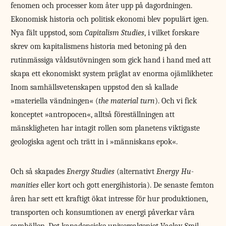
fenomen och processer kom åter upp på dagordningen.
Ekonomisk historia och politisk ekonomi blev populärt igen.
Nya fält uppstod, som
Capitalism Studies
, i vilket forskare
skrev om kapitalismens historia med betoning på den
rutinmässiga våldsutövningen som gick hand i hand med att
skapa ett ekonomiskt system präglat av enorma ojämlikheter.
Inom samhällsvetenskapen uppstod den så kallade
»materiella vändningen« (
the material turn
). Och vi fick
konceptet »antropocen«, alltså föreställningen att
mänskligheten har intagit rollen som planetens viktigaste
geologiska agent och trätt in i »människans epok«.
Och så skapades
Energy Studies
(alternativt
Energy Hu­
manities
eller kort och gott energihistoria). De senaste femton
åren har sett ett kraftigt ökat intresse för hur produktionen,
transporten och konsumtionen av energi påverkar våra
samhällen. Det kanadensiske universalgeniet Vaclav Smil,