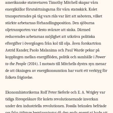
amerikanske statsvetaren Timothy Mitchell skapar våra
energikällor förutsättningarna för våra statsskick. Kolet
transporterades på tåg vars räls var lätt att sabotera, vilket
stärkte arbetarnas förhandlingsposition. Den sjöburna
oljetransporten var desto svårare att sinka. Därmed
reducerades arbetarnas möjlighet att utkräva politiska
eftergifter i övergången från kol till olja. Även forskartrion
Astrid Kander, Paolo Malanima och Paul Warde pekar på
kopplingen mellan energiflöden, politik och samhälle i
Power
to the People
(2014). I motsats till Mitchells dystra syn menar
de att ökningen av energikonsumtion har varit ett verktyg för
folkets frigörelse.
Ekonomhistorikerna Rolf Peter Sieferle och E. A. Wrigley var
tidiga förespråkare för kolets revolutionerande inverkan
under den industriella revolutionen. Fossila bränslen befriade
oss från tidigare begränsningar då den enda energi vi hade att