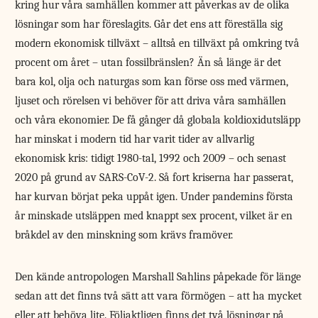
kring hur våra samhällen kommer att påverkas av de olika
lösningar som har föreslagits. Går det ens att föreställa sig
modern ekonomisk tillväxt – alltså en tillväxt på omkring två
procent om året – utan fossilbränslen? Än så länge är det
bara kol, olja och naturgas som kan förse oss med värmen,
ljuset och rörelsen vi behöver för att driva våra samhällen
och våra ekonomier. De få gånger då globala koldioxidutsläpp
har minskat i modern tid har varit tider av allvarlig
ekonomisk kris: tidigt 1980-tal, 1992 och 2009 – och senast
2020 på grund av SARS-CoV-2. Så fort kriserna har passerat,
har kurvan börjat peka uppåt igen. Under pandemins första
år minskade utsläppen med knappt sex procent, vilket är en
bråkdel av den minskning som krävs framöver.
Den kände antropologen Marshall Sahlins påpekade för länge
sedan att det finns två sätt att vara förmögen – att ha mycket
eller att behöva lite. Följaktligen finns det två lösningar på