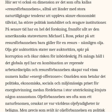
Här ser vi också en dimension av det som ofta kallas
»resursförbannelsen«, alltså att länder med stora
naturtillgångar tenderar att uppleva sämre ekonomiskt
tillväxt, ha större politisk instabilitet och svagare institutioner.
På senare tid har en hel del forskning, framför allt av den
amerikanska statsvetaren Michael L Ross, pekat på att
resursförbannelsen bara gäller för en resurs – nämligen olja.
Olja gör auktoritära stater mer auktoritära, spär på
korruption och ökar risken för inbördeskrig. På många håll i
det globala syd har en kombination av repressiv
arbetardisciplin och resursförbannelsen skapat vad vissa
numera kallar »energi-offerzoner«: Områden som betalar det
politiska, ekonomiska, sociala och miljömässiga priset för
energiutvinning, medan fördelarna i stor utsträckning åtnjuts
någon annanstans. Oljeförbannelsen ses ofta som ett
naturfenomen, orsakat av var världens oljefyndigheter är
belägna. Men precis som svält är oljeförbannelsen en politisk