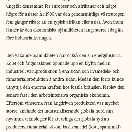
ungefär densamma för européer och afrikaner och något
högre för asiater. År 1900 var den genomsnittliga västeuropén
fem gånger rikare än en typisk afrikan eller asiat. Även inom
länder är den ekonomiska ojämlikheten långt större i dag än
före industrialiseringen.
Den växande ojämlikheten har också den sin energihistoria.
Kolet och ångmaskinen öppnade upp en klyfta mellan
industriell varuproduktion å ena sidan och livsmedels- och
råmaterialproduktion å andra sidan. Medan den förra kunde
utnyttja den enorma kraften hos fossila bränslen, förblev den
senare fast i den arbetsintensiva organiska ekonomin.
Eftersom vinsterna från ångdriven produktion var mycket
större, använde det industrialiserande globala nord sina
nyvunna teknologier för att tvinga det globala syd att
producera råmaterial, såsom baslivsmedel (kött, spannmål)