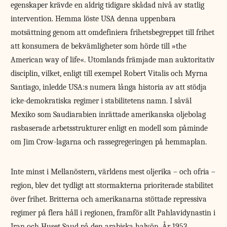
egenskaper krävde en aldrig tidigare skådad nivå av statlig
intervention. Hemma löste USA denna uppenbara
motsättning genom att omdefiniera frihetsbegreppet till frihet
att konsumera de bekvämligheter som hörde till »the
American way of life«. Utomlands främjade man auktoritativ
disciplin, vilket, enligt till exempel Robert Vitalis och Myrna
Santiago, inledde USA:s numera långa historia av att stödja
icke-demokratiska regimer i stabilitetens namn. I såväl
Mexiko som Saudiarabien inrättade amerikanska oljebolag
rasbaserade arbetsstrukturer enligt en modell som påminde
om Jim Crow-lagarna och rassegregeringen på hemmaplan.
Inte minst i Mellanöstern, världens mest oljerika – och ofria –
region, blev det tydligt att stormakterna prioriterade stabilitet
över frihet. Britterna och amerikanarna stöttade repressiva
regimer på flera håll i regionen, framför allt Pahlavidynastin i
Iran och Huset Saud på den arabiska halvön. År 1953