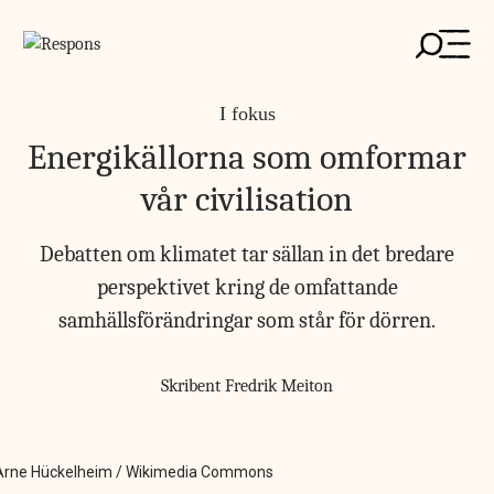
Skip
to
content
I fokus
Energikällorna som omformar
vår civilisation
Debatten om klimatet tar sällan in det bredare
perspektivet kring de omfattande
samhällsförändringar som står för dörren.
Skribent
Fredrik Meiton
källa Arne Hückelheim / Wikimedia Commons