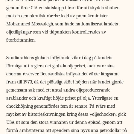
genomförde CIA en statskupp i Iran för att skydda shahen
mot en demokratisk rörelse ledd av premiärminister
Mohammed Mossadegh, som hade nationaliserat landets
oljetillgångar som vid tidpunkten kontrollerades av
Storbritannien.
Saudiarabiens globala inflytande vilar i dag på landets
förmåga att reglera det globala oljepriset, tack vare sina
enorma reserver. Det saudiska inflytandet växte långsamt
fram till 1973, då det plötsligt sköt i höjden när landet gjorde
gemensam sak med ett antal andra oljeproducerande
arabländer och kraftigt höjde priset på olja. Ytterligare en
chockhöjning genomfördes fem år senare. På tvärs med
mycket av historieskrivningen kring dessa »oljechocker« gick
USA ut som den stora vinnaren ur denna episod, genom att
förmå arabstaterna att spendera sina nyvunna petrodollar på