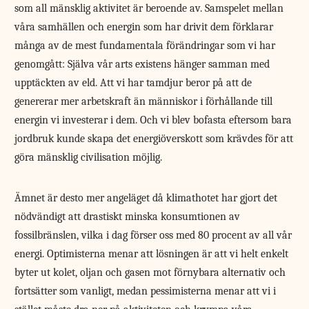
som all mänsklig aktivitet är beroende av. Samspelet mellan
våra samhällen och energin som har drivit dem förklarar
många av de mest fundamentala förändringar som vi har
genomgått: Själva vår arts existens hänger samman med
upptäckten av eld. Att vi har tamdjur beror på att de
genererar mer arbetskraft än människor i förhållande till
energin vi investerar i dem. Och vi blev bofasta eftersom bara
jordbruk kunde skapa det energiöverskott som krävdes för att
göra mänsklig civilisation möjlig.
Ämnet är desto mer angeläget då klimathotet har gjort det
nödvändigt att drastiskt minska konsumtionen av
fossilbränslen, vilka i dag förser oss med 80 procent av all vår
energi. Optimisterna menar att lösningen är att vi helt enkelt
byter ut kolet, oljan och gasen mot förnybara alternativ och
fortsätter som vanligt, medan pessimisterna menar att vi i