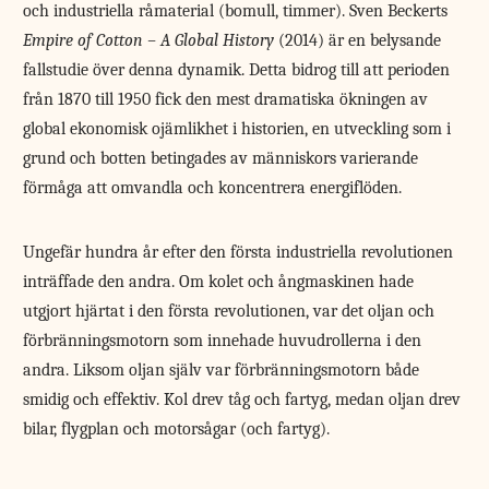
och industriella råmaterial (bomull, timmer). Sven Beckerts
Empire of Cotton – A Global History
(2014) är en belysande
fallstudie över denna dynamik. Detta bidrog till att perioden
från 1870 till 1950 fick den mest dramatiska ökningen av
global ekonomisk ojämlikhet i historien, en utveckling som i
grund och botten betingades av människors varierande
förmåga att omvandla och koncentrera energiflöden.
Ungefär hundra år efter den första industriella revolutionen
inträffade den andra. Om kolet och ångmaskinen hade
utgjort hjärtat i den första revolutionen, var det oljan och
förbränningsmotorn som innehade huvudrollerna i den
andra. Liksom oljan själv var förbränningsmotorn både
smidig och effektiv. Kol drev tåg och fartyg, medan oljan drev
bilar, flygplan och motorsågar (och fartyg).