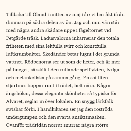
Tillbaka till Öland i mitten av maj i år: vi har åkt ifrån
dimman på södra delen av ön. Jag och min vän står
med några andra skådare uppe i fågeltornet vid
Petgärde träsk. Ladusvalorna inkarnerar den totala
friheten med sina lekfulla svirr och konstfulla
luftkrumbukter. Skedänder betar lugnt i det grunda
vattnet. Rödbenorna ser ut som de heter, och är mer
på hugget, särskilt i den rullande spelflykten, ivriga
och melankoliska på samma gång. En söt liten
stjärtmes hoppar runt i trädet, helt nära. Några
ängshökar, dessa eleganta skönheter så typiska för
Alvaret, seglar in över lokalen. En snygg lärkfalk
swishar förbi. I handkikaren ser jag den roströda
undergumpen och den svarta ansiktsmasken.
Ovanför trädridån norrut snurrar några större