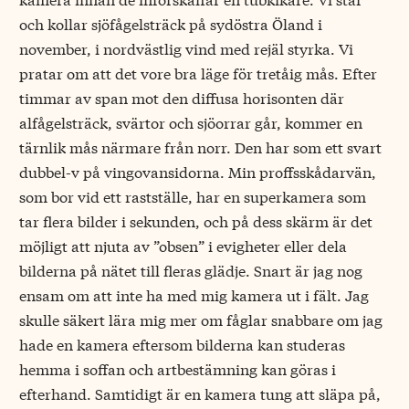
och kollar sjöfågelsträck på sydöstra Öland i
november, i nordvästlig vind med rejäl styrka. Vi
pratar om att det vore bra läge för tretåig mås. Efter
timmar av span mot den diffusa horisonten där
alfågelsträck, svärtor och sjöorrar går, kommer en
tärnlik mås närmare från norr. Den har som ett svart
dubbel-v på vingovansidorna. Min proffsskådarvän,
som bor vid ett rastställe, har en superkamera som
tar flera bilder i sekunden, och på dess skärm är det
möjligt att njuta av ”obsen” i evigheter eller dela
bilderna på nätet till fleras glädje. Snart är jag nog
ensam om att inte ha med mig kamera ut i fält. Jag
skulle säkert lära mig mer om fåglar snabbare om jag
hade en kamera eftersom bilderna kan studeras
hemma i soffan och artbestämning kan göras i
efterhand. Samtidigt är en kamera tung att släpa på,