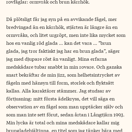
rovfåglar: ormvråk och brun kärrhök.
Då plötsligt får jag syn på en avvikande fågel, mer
bredvingad än en kärrhök, stjärten är längre än en
ormvråks, och litet urgröpt, men inte lika mycket som
hos en vanlig röd glada … kan det vara … ”brun
glada, jag tror faktiskt jag har en brun glada”, säger
jag med djupare röst än vanligt. Mina erfarna
medskådare tubar snabbt in min rovare. Och ganska
snart bekräftar de min jizz, som helhetsintrycket av
fågeln med hänsyn till form, storlek och flyktsätt
kallas. Alla karaktärer stämmer. Jag studsar av
förtjusning: mitt första ädelkryss, det vill säga en
observation av en fågel som man upptäcker själv och
som man inte sett förut, sedan årtan i Långtjärn 1993.
Min lycka är total och mina medskådare kallar mig
brungladehjältinna, en titel som jag tänker bära med