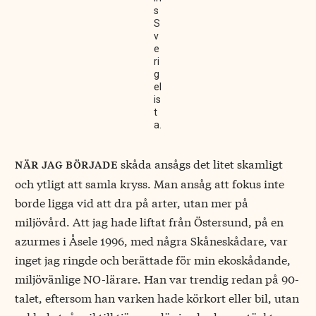
s
S
v
e
ri
g
el
is
t
a.
skåda ansågs det litet skamligt
när jag började
och ytligt att samla kryss. Man ansåg att fokus inte
borde ligga vid att dra på arter, utan mer på
miljövård. Att jag hade liftat från Östersund, på en
azurmes i Åsele 1996, med några Skåneskådare, var
inget jag ringde och berättade för min ekoskådande,
miljövänlige NO-lärare. Han var trendig redan på 90-
talet, eftersom han varken hade körkort eller bil, utan