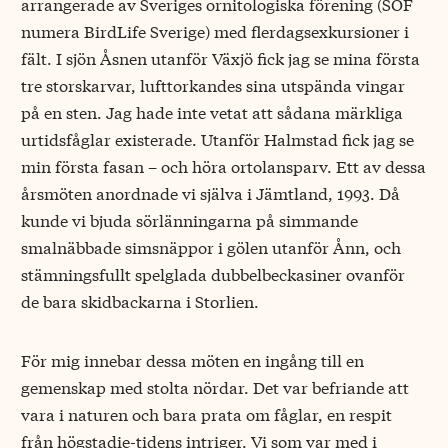
arrangerade av Sveriges ornitologiska förening (SOF
numera BirdLife Sverige) med flerdagsexkursioner i
fält. I sjön Åsnen utanför Växjö fick jag se mina första
tre storskarvar, lufttorkandes sina utspända vingar
på en sten. Jag hade inte vetat att sådana märkliga
urtidsfåglar existerade. Utanför Halmstad fick jag se
min första fasan – och höra ortolansparv. Ett av dessa
årsmöten anordnade vi själva i Jämtland, 1993. Då
kunde vi bjuda sörlänningarna på simmande
smalnäbbade simsnäppor i gölen utanför Ånn, och
stämningsfullt spelglada dubbelbeckasiner ovanför
de bara skidbackarna i Storlien.
För mig innebar dessa möten en ingång till en
gemenskap med stolta nördar. Det var befriande att
vara i naturen och bara prata om fåglar, en respit
från högstadie-tidens intriger. Vi som var med i