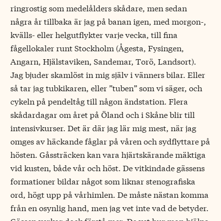
ringrostig som medelålders skådare, men sedan
några år tillbaka är jag på banan igen, med morgon-,
kvälls- eller helgutflykter varje vecka, till fina
fågellokaler runt Stockholm (Ågesta, Fysingen,
Angarn, Hjälstaviken, Sandemar, Torö, Landsort).
Jag bjuder skamlöst in mig själv i vänners bilar. Eller
så tar jag tubkikaren, eller ”tuben” som vi säger, och
cykeln på pendeltåg till någon ändstation. Flera
skådardagar om året på Öland och i Skåne blir till
intensivkurser. Det är där jag lär mig mest, när jag
omges av häckande fåglar på våren och sydflyttare på
hösten. Gåssträcken kan vara hjärtskärande mäktiga
vid kusten, både vår och höst. De vitkindade gässens
formationer bildar något som liknar stenografiska
ord, högt upp på vårhimlen. De måste nästan komma
från en osynlig hand, men jag vet inte vad de betyder.
Gässen verkar dock förstå mer. De vet hur man hjälps