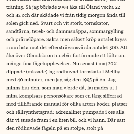
träning. Så jag började 1994 åka till Öland vecka 22
och 42 och där skådade vi från tidig morgon ända till
solen gick ned. Svart och vit stork, törnskator,
sandtärna, terek- och dammsnäppa, sommargylling
och prärielöpare. Sakta men säkert kröp antalet kryss
i min lista mot det eftersträvansvärda antalet 300. Att
åka över Ölandsbron innebär fortfarande ett löfte om
många fina fågelupplevelser. Nu senast i maj 2021
dippade (missade) jag rödhuvad törnskata i Mellby
med 40 minuter, men jag såg den 1995 på ön. Jag
minns hur den, som man gjorde då, larmades ut i
mina kompisars personsökare som en lång sifferrad
med tillhörande manual för olika arters koder, platser
och sällsynthetsgrad; adrenalinet pumpade i oss alla
där vi susade fram i en liten bil, och vi hann. Där satt
den rödhuvade fågeln på en stolpe, stolt på