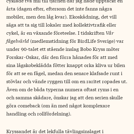
cyklade två mil till tjärnen där jag hade upptäckt en
årta (dagen efter, eftersom det inte fanns några
mobiler, men den låg kvar). Ekoskådning, det vill
säga att ta sig till lokaler med kollektivtrafik eller
cykel, är en växande företeelse. I tidskriften
Vår
fågelvärld
(medlemstidning för BirdLife Sverige) var
under 90-talet ett stående inslag Bobo Kryss möter
Forskar-Oskar, där den förra hånades för att med
sina lågskobeklädda fötter knappt orka kliva ur bilen
för att se en fågel, medan den senare klafsade runt i
stövlar och vände ryggen till om en raritet ropades ut.
Även om de båda typerna numera oftast ryms i en
och samma skådare, önskar jag att den serien skulle
göra comeback (om än med något komplexare
handling och rollfördelning).
Kryssandet är det lekfulla tävlingsinslaget i