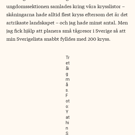
ungdomssektionen samlades kring våra krysslistor –
skåningarna hade alltid flest kryss eftersom det är det
artrikaste landskapet – och jag hade minst antal. Men
jag fick hjälp att planera små tågresor i Sverige så att
min Sverigelista snabbt fylldes med 200 kryss.
Tr
et
åi
g
m
å
s.
F
ot
o:
Y
at
hi
n
S