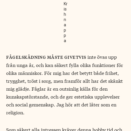
Kr
is
h
n
a
p
p
a
inte övas upp
fågelskådning måste givetvis
från unga år, och kan säkert fylla olika funktioner för
olika människor. För mig har det betytt både frihet,
trygghet, tröst i sorg, men framför allt har det skänkt
mig glädje. Fåglar är en outsinlig källa för den
kunskapstörstande, och de ger estetiska upplevelser
och social gemenskap. Jag hör att det låter som en
religion.
Som säkert alla intressen kräver denna hobby tid och