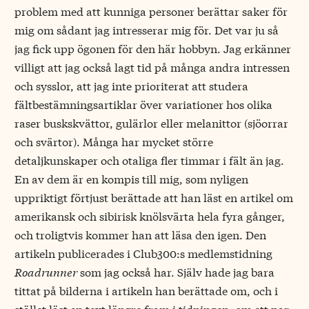
problem med att kunniga personer berättar saker för
mig om sådant jag intresserar mig för. Det var ju så
jag fick upp ögonen för den här hobbyn. Jag erkänner
villigt att jag också lagt tid på många andra intressen
och sysslor, att jag inte prioriterat att studera
fältbestämningsartiklar över variationer hos olika
raser buskskvättor, gulärlor eller melanittor (sjöorrar
och svärtor). Många har mycket större
detaljkunskaper och otaliga fler timmar i fält än jag.
En av dem är en kompis till mig, som nyligen
uppriktigt förtjust berättade att han läst en artikel om
amerikansk och sibirisk knölsvärta hela fyra gånger,
och troligtvis kommer han att läsa den igen. Den
artikeln publicerades i Club300:s medlemstidning
Roadrunner
som jag också har. Själv hade jag bara
tittat på bilderna i artikeln han berättade om, och i
stället läst en text längre fram i tidningen, om ett par