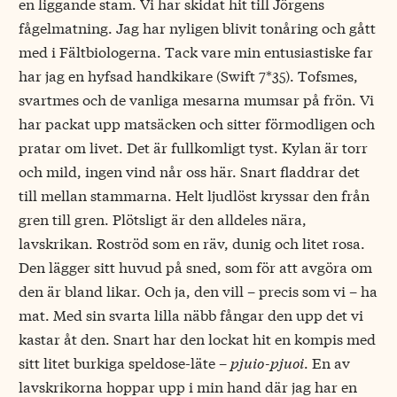
en liggande stam. Vi har skidat hit till Jörgens
fågelmatning. Jag har nyligen blivit tonåring och gått
med i Fältbiologerna. Tack vare min entusiastiske far
har jag en hyfsad handkikare (Swift 7*35). Tofsmes,
svartmes och de vanliga mesarna mumsar på frön. Vi
har packat upp matsäcken och sitter förmodligen och
pratar om livet. Det är fullkomligt tyst. Kylan är torr
och mild, ingen vind når oss här. Snart fladdrar det
till mellan stammarna. Helt ljudlöst kryssar den från
gren till gren. Plötsligt är den alldeles nära,
lavskrikan. Roströd som en räv, dunig och litet rosa.
Den lägger sitt huvud på sned, som för att avgöra om
den är bland likar. Och ja, den vill – precis som vi – ha
mat. Med sin svarta lilla näbb fångar den upp det vi
kastar åt den. Snart har den lockat hit en kompis med
sitt litet burkiga speldose-läte –
pjuio-pjuoi
. En av
lavskrikorna hoppar upp i min hand där jag har en