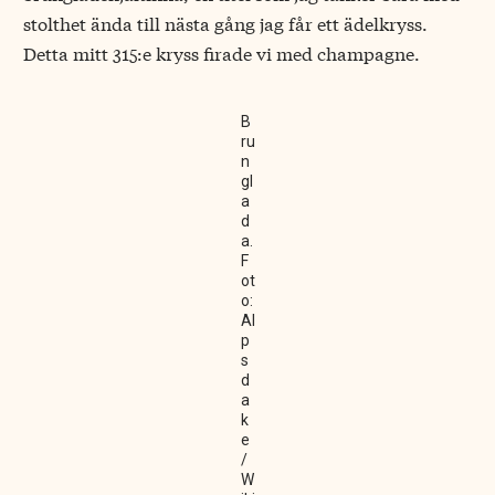
stolthet ända till nästa gång jag får ett ädelkryss.
Detta mitt 315:e kryss firade vi med champagne.
B
ru
n
gl
a
d
a.
F
ot
o:
Al
p
s
d
a
k
e
/
W