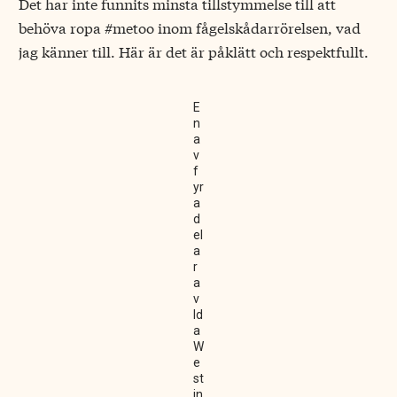
Det har inte funnits minsta tillstymmelse till att
behöva ropa #metoo inom fågelskådarrörelsen, vad
jag känner till. Här är det är påklätt och respektfullt.
E
n
a
v
f
yr
a
d
el
a
r
a
v
Id
a
W
e
st
in