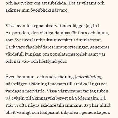
och jag tycker om att tubskåda. Det är vilsamt och
skärper min ögonblicksnärvaro.
Vissa av mina egna observationer lägger jag in i
Artportalen, den viktiga databas för flora och fauna,
som Sveriges lantbruksuniversitet administrerar.
Tack vare fågelskådares inrapporteringar, genereras
värdefull kunskap om populationsstorlek samt var
och när vår- och höstfynd görs.
Även kommun- och stadsskådning (
microbirding
,
närbelägen skådning i motsats till att åka långt) ger
vardagen mervärde. Vissa vårmorgnar tar jag tuben
på cykeln till Skinnarviksberget på Södermalm. Då
står vi ofta några skådare tillsammans. Jag har alltid
blivit vänligt och hjälpsamt inbjuden i gemenskapen.