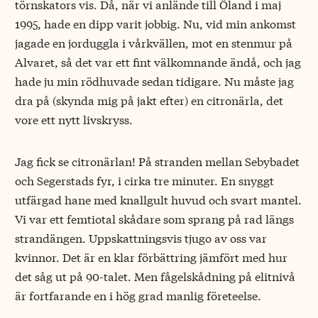
törnskators vis. Då, när vi anlände till Öland i maj
1995, hade en dipp varit jobbig. Nu, vid min ankomst
jagade en jorduggla i vårkvällen, mot en stenmur på
Alvaret, så det var ett fint välkomnande ändå, och jag
hade ju min rödhuvade sedan tidigare. Nu måste jag
dra på (skynda mig på jakt efter) en citronärla, det
vore ett nytt livskryss.
Jag fick se citronärlan! På stranden mellan Sebybadet
och Segerstads fyr, i cirka tre minuter. En snyggt
utfärgad hane med knallgult huvud och svart mantel.
Vi var ett femtiotal skådare som sprang på rad längs
strandängen. Uppskattningsvis tjugo av oss var
kvinnor. Det är en klar förbättring jämfört med hur
det såg ut på 90-talet. Men fågelskådning på elitnivå
är fortfarande en i hög grad manlig företeelse.