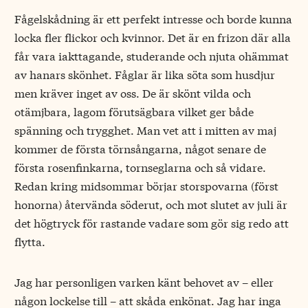
Fågelskådning är ett perfekt intresse och borde kunna
locka fler flickor och kvinnor. Det är en frizon där alla
får vara iakttagande, studerande och njuta ohämmat
av hanars skönhet. Fåglar är lika söta som husdjur
men kräver inget av oss. De är skönt vilda och
otämjbara, lagom förutsägbara vilket ger både
spänning och trygghet. Man vet att i mitten av maj
kommer de första törnsångarna, något senare de
första rosenfinkarna, tornseglarna och så vidare.
Redan kring midsommar börjar storspovarna (först
honorna) återvända söderut, och mot slutet av juli är
det högtryck för rastande vadare som gör sig redo att
flytta.
Jag har personligen varken känt behovet av – eller
någon lockelse till – att skåda enkönat. Jag har inga