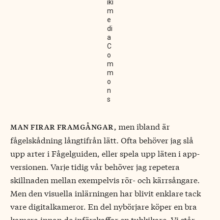
iki
m
e
di
a
C
o
m
m
o
n
s
men ibland är
man firar framgångar,
fågelskådning långtifrån lätt. Ofta behöver jag slå
upp arter i Fågelguiden, eller spela upp läten i app-
versionen. Varje tidig vår behöver jag repetera
skillnaden mellan exempelvis rör- och kärrsångare.
Men den visuella inlärningen har blivit enklare tack
vare digitalkameror. En del nybörjare köper en bra
kamera innan de införskaffar en tubkikare. Vi står