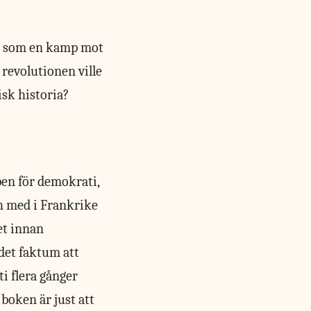
n som en kamp mot
 revolutionen ville
isk historia?
pen för demokrati,
ch med i Frankrike
et innan
det faktum att
i flera gånger
boken är just att