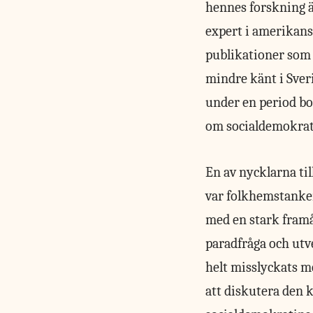
hennes forskning ä
expert i amerikans
publikationer so
mindre känt i Sver
under en period bo
om socialdemokrati
En av nycklarna ti
var folkhemstanken
med en stark framå
paradfråga och utv
helt misslyckats 
att diskutera den