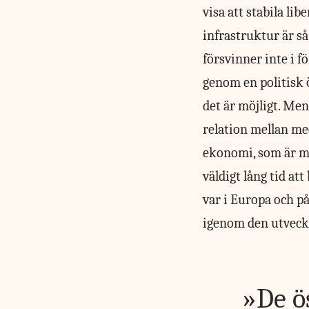
visa att stabila li
infrastruktur är så
försvinner inte i f
genom en politisk ö
det är möjligt. Men
relation mellan me
ekonomi, som är my
väldigt lång tid a
var i Europa och på
igenom den utveckl
De ö