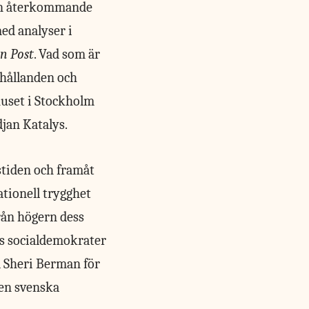
 en återkommande
ed analyser i
n Post
. Vad som är
rhållanden och
huset i Stockholm
jan Katalys.
stiden och framåt
tionell trygghet
rån högern dess
ns socialdemokrater
d Sheri Berman för
en svenska