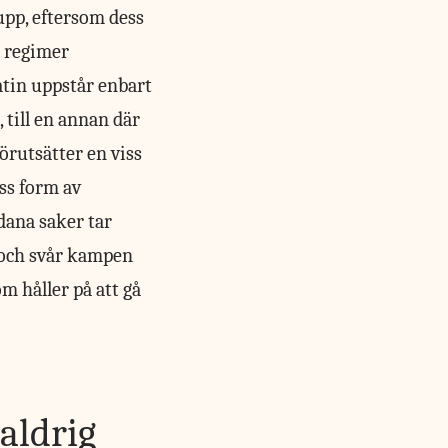
 upp, eftersom dess
e regimer
atin uppstår enbart
 till en annan där
örutsätter en viss
ss form av
dana saker tar
n och svår kampen
om håller på att gå
aldrig