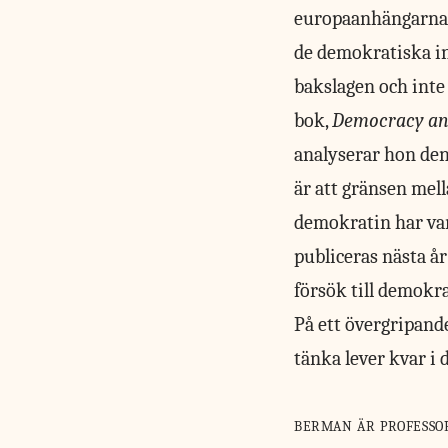
europaanhängarna 
de demokratiska in
bakslagen och inte
bok,
Democracy and
analyserar hon de
är att gränsen mel
demokratin har vari
publiceras nästa å
försök till demokra
På ett övergripand
tänka lever kvar i
berman är professor