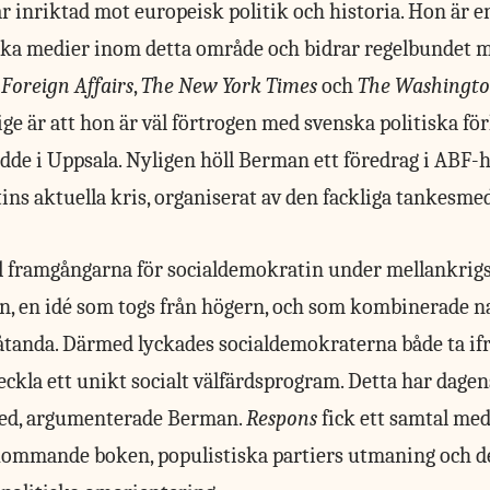
r inriktad mot europeisk politik och historia. Hon är
ka medier inom detta område och bidrar regelbundet m
m
Foreign Affairs
,
The New York Times
och
The Washingto
ige är att hon är väl förtrogen med svenska politiska fö
dde i Uppsala. Nyligen höll Berman ett föredrag i ABF-
ns aktuella kris, organiserat av den fackliga tankesmed
ll framgångarna för socialdemokratin under mellankrig
, en idé som togs från högern, och som kombinerade na
tanda. Därmed lyckades socialdemokraterna både ta if
eckla ett unikt socialt välfärdsprogram. Detta har dage
med, argumenterade Berman.
Respons
fick ett samtal me
 kommande boken, populistiska partiers utmaning och d