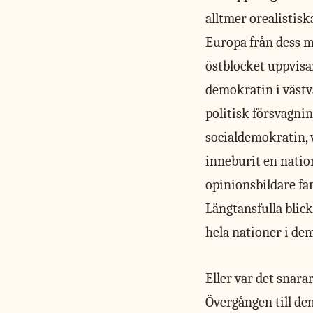
alltmer orealistisk
Europa från dess m
östblocket uppvisa
demokratin i västvä
politisk försvagnin
socialdemokratin, 
inneburit en nation
opinionsbildare fam
Längtansfulla blic
hela nationer i de
Eller var det snara
Övergången till de