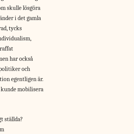
om skulle lösgöra
änder i det gamla
ad, tycks
ndividualism,
raffat
, men har också
politiker och
tion egentligen är.
a kunde mobilisera
t ställda?
om