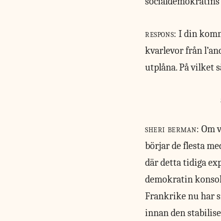
socialdemokratins 
respons:
I din kom
kvarlevor från l’an
utplåna. På vilket 
sheri berman:
Om vi
börjar de flesta m
där detta tidiga ex
demokratin konsoli
Frankrike nu har s
innan den stabilise