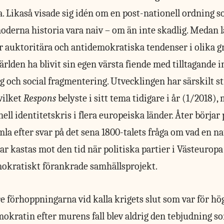
a. Likaså visade sig idén om en post-nationell ordning s
oderna historia vara naiv – om än inte skadlig. Medan l
r auktoritära och antidemokratiska tendenser i olika gr
rlden ha blivit sin egen värsta fiende med tilltagande i
g och social fragmentering. Utvecklingen har särskilt st
vilket
Respons
belyste i sitt tema tidigare i år (1/2018)
ell identitetskris i flera europeiska länder. Åter börjar 
la efter svar på det sena 1800-talets fråga om vad en na
kar kastas mot den tid när politiska partier i Västeurop
mokratiskt förankrade samhällsprojekt.
re förhoppningarna vid kalla krigets slut som var för hög
mokratin efter murens fall blev aldrig den tebjudning s