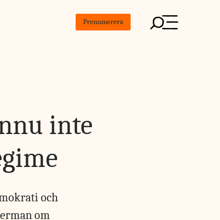
Prenumerera
nnu inte
égime
emokrati och
 Berman om