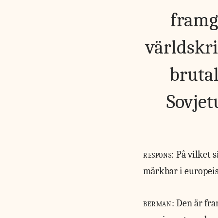
framg
världskr
brutal
Sovje
respons:
På vilket 
märkbar i europeis
berman:
Den är fra