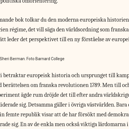
politiska omorientering.
mande bok tolkar du den moderna europeiska historie
cien régime, det vill säga den världsordning som franska
sätt leder det perspektivet till en ny förståelse av europe
Sheri Berman. Foto Barnard College
 betraktar europeisk historia och ursprunget till kam
ed berättelsen om franska revolutionen 1789. Men till o
periment ägde rum dröjde det till efter andra världskrig
derade sig. Detsamma gäller i övriga västvärlden. Bara 
in femte republik visar att de har försökt med demokrat
rade sig. En av de enkla men också viktiga lärdomarna i 