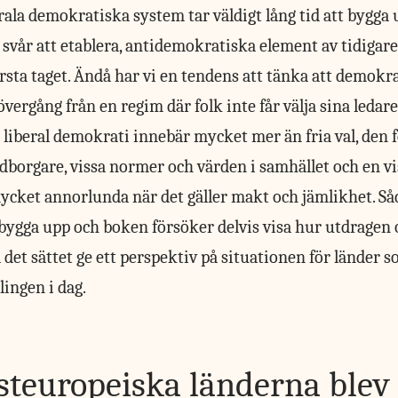
berala demokratiska system tar väldigt lång tid att bygga
 svår att etablera, antidemokratiska element av tidigar
örsta taget. Ändå har vi en tendens att tänka att demokr
vergång från en regim där folk inte får välja sina ledare,
 liberal demokrati innebär mycket mer än fria val, den f
dborgare, vissa normer och värden i samhället och en vi
cket annorlunda när det gäller makt och jämlikhet. Så
tt bygga upp och boken försöker delvis visa hur utdrage
 det sättet ge ett perspektiv på situationen för länder s
ingen i dag.
steuropeiska länderna blev 