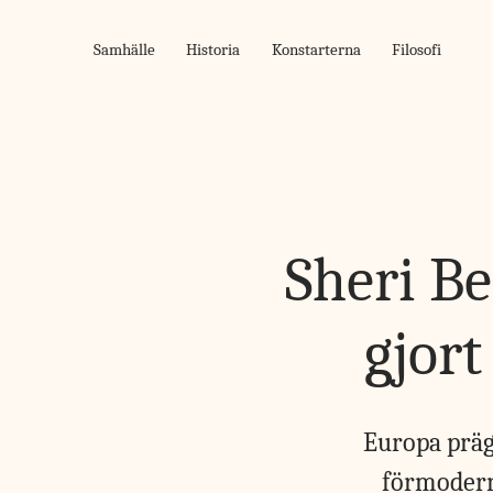
Skip
to
Samhälle
Historia
Konstarterna
Filosofi
content
Sheri B
gjor
Europa präg
förmodern