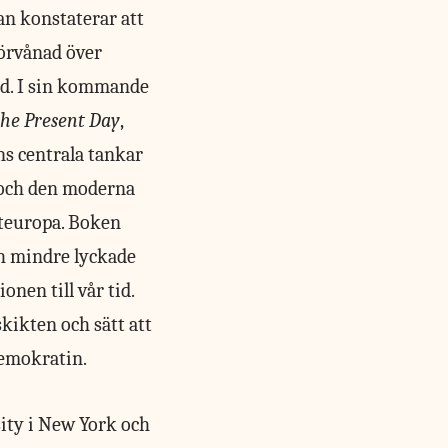
n konstaterar att
förvånad över
tid. I sin kommande
the Present Day
,
s centrala tankar
 och den moderna
ästeuropa. Boken
ch mindre lyckade
nen till vår tid.
kikten och sätt att
demokratin.
ity i New York och