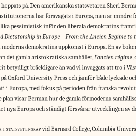
hoppats på. Den amerikanska statsvetaren Sheri Berma
stitutionerna har försvagats i Europa, men är mindre 
 lika pessimistisk inför den liberala demokratins fram
 Dictatorship in Europe – From the Ancien Regime to 
n moderna demokratins uppkomst i Europa. En av boken
lan det gamla aristokratiska samhället,
l’ancien régime
,
t betydligt bräckligare än vad vi invaggats att tro i V
r på Oxford University Press och jämför både lyckade o
ti i Europa, med fokus på perioden från franska revolutio
e plan visar Berman hur de gamla förmoderna samhällss
 det nya Europa och ständigt försvårar utvecklingen av 
 i statsvetenskap
vid Barnard College, Columbia Univers