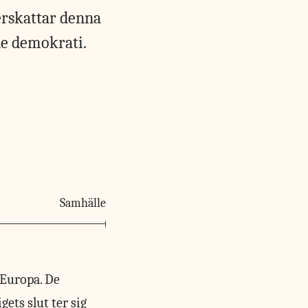
erskattar denna
de demokrati.
Samhälle
 Europa. De
ets slut ter sig