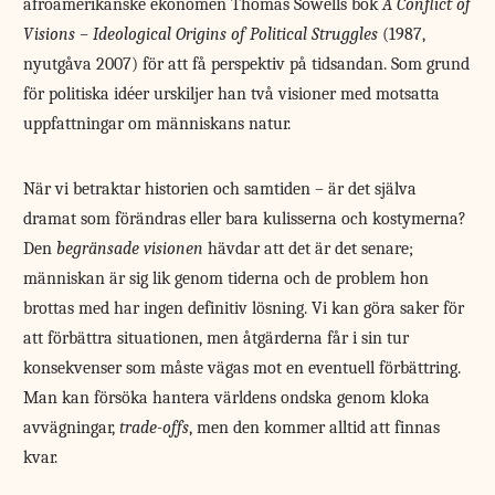
afroamerikanske ekonomen Thomas Sowells bok
A Conflict of
Visions – Ideological Origins of Political Struggles
(1987,
nyutgåva 2007) för att få perspektiv på tidsandan. Som grund
för politiska idéer urskiljer han två visioner med motsatta
uppfattningar om människans natur.
När vi betraktar historien och samtiden – är det själva
dramat som förändras eller bara kulisserna och kostymerna?
Den
begränsade visionen
hävdar att det är det senare;
människan är sig lik genom tiderna och de problem hon
brottas med har ingen definitiv lösning. Vi kan göra saker för
att förbättra situationen, men åtgärderna får i sin tur
konsekvenser som måste vägas mot en eventuell förbättring.
Man kan försöka hantera världens ondska genom kloka
avvägningar,
trade-offs
, men den kommer alltid att finnas
kvar.