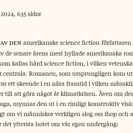
 2024, 635 sidor
av den
amerikanske science fiction-författaren
av de senare årens mest hyllade amerikanska rom
om kallas hård science fiction, i vilken vetenska
det centrala. Romanen, som ursprungligen kom ut
ar ett skeende i en nära framtid i vilken mänskli
r till att göra något åt klimatkrisen. Även om den
saga, mynnar den ut i en rimligt konstruktiv vis
igt om vi människor verkligen slog oss ihop och 
 det yttersta hotet om vår egen undergång: