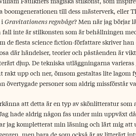
William Faulkners magiska stilkonst, som inspir
a boomgenerationen till dess mästerverk, eller 
 i
Gravitationens regnbåge
? Men när jag börjar lä
lla fall inte är stilkonsten som är behållningen 
m de flesta science fiction-författare skriver han
sa där händelser, teorier och påståenden är vikt
tterärt djup. De tekniska utläggningarna variera
 rakt upp och ner, ömsom gestaltas lite lagom fy
an övertygade personer som aldrig missförstår v
rkänna att detta är en typ av skönlitteratur som 
 Jag hade aldrig någon fas under min uppväxt då 
har jag kompletterat min läsning och lärt mig att 
i genren, men bara de som också är av litterärt in