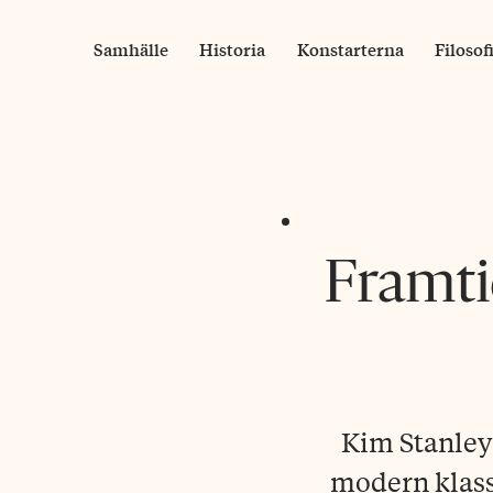
Skip
to
Samhälle
Historia
Konstarterna
Filosof
content
Framti
Kim Stanley
modern klass