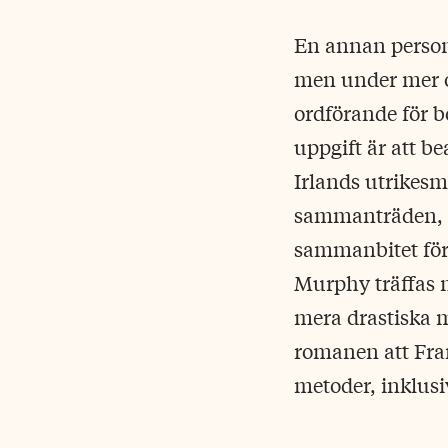
En annan person
men under mer o
ordförande för b
uppgift är att b
Irlands utrikesm
sammanträden, fa
sammanbitet fört
Murphy träffas nä
mera drastiska m
romanen att Fram
metoder, inklusi