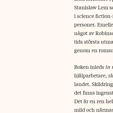
Stanislaw Lem so
i science fiction
personer. Emelle
något av Robinso
tids största utm
genom en roma
Boken inleds
in
hjälparbetare, r
landet. Skildrin
det finns ingenst
Det är en ren hel
mild och närmast