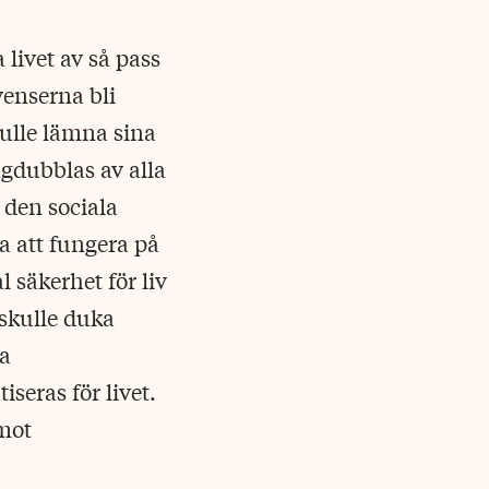
 livet av så pass
venserna bli
kulle lämna sina
gdubblas av alla
 den sociala
a att fungera på
 säkerhet för liv
skulle duka
la
seras för livet.
mot