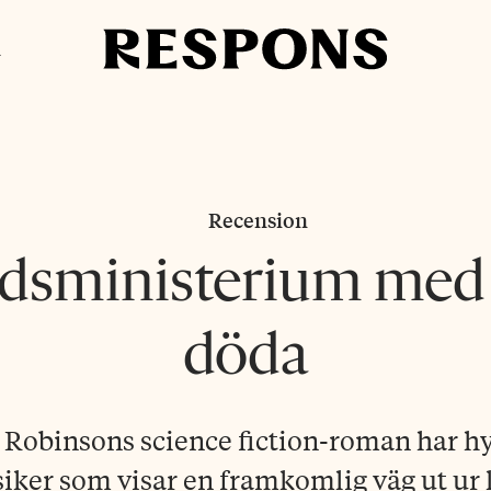
i
Recension
dsministerium med r
döda
 Robinsons science fiction-roman har hy
iker som visar en framkomlig väg ut ur 