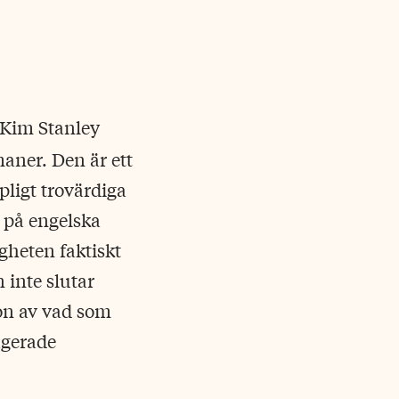
 Kim Stanley
aner. Den är ett
pligt trovärdiga
 på engelska
gheten faktiskt
 inte slutar
ion av vad som
agerade