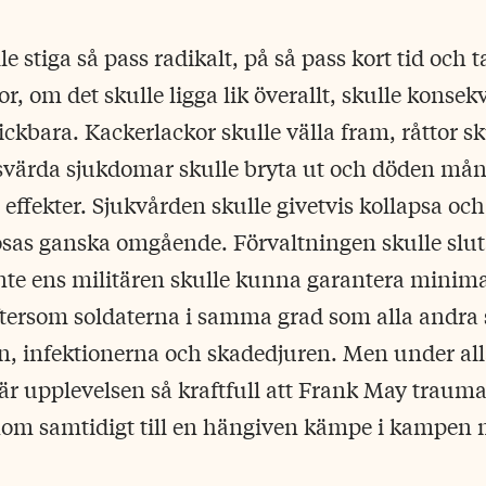
stiga så pass radikalt, på så pass kort tid och ta
 om det skulle ligga lik överallt, skulle konsek
ckbara. Kackerlackor skulle välla fram, råttor s
nsvärda sjukdomar skulle bryta ut och döden mån
effekter. Sjukvården skulle givetvis kollapsa och
sas ganska omgående. Förvaltningen skulle slut
inte ens militären skulle kunna garantera minimal
tersom soldaterna i samma grad som alla andra 
n, infektionerna och skadedjuren. Men under al
r upplevelsen så kraftfull att Frank May traumati
om samtidigt till en hängiven kämpe i kampen 