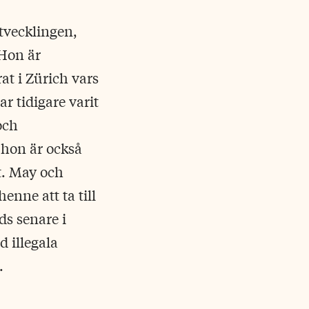
tvecklingen,
Hon är
at i Zürich vars
r tidigare varit
och
 hon är också
t. May och
enne att ta till
ds senare i
 illegala
.