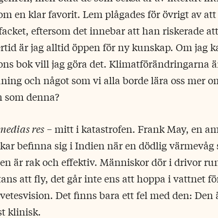
m en klar favorit. Lem plågades för övrigt av att 
-facket, eftersom det innebar att han riskerade att
rtid är jag alltid öppen för ny kunskap. Om jag k
ns bok vill jag göra det. Klimatförändringarna är 
aning och något som vi alla borde lära oss mer om
n som denna?
medias res
− mitt i katastrofen. Frank May, en a
åkar befinna sig i Indien när en dödlig värmevåg s
gen är rak och effektiv. Människor dör i drivor 
ans att fly, det går inte ens att hoppa i vattnet för
vetesvision. Det finns bara ett fel med den: Den ä
 klinisk.