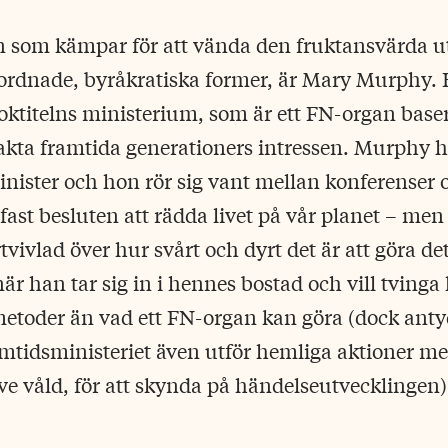
 som kämpar för att vända den fruktansvärda u
rdnade, byråkratiska former, är Mary Murphy. 
oktitelns ministerium, som är ett FN-organ baser
eakta framtida generationers intressen. Murphy ha
inister och hon rör sig vant mellan konferenser 
st besluten att rädda livet på vår planet – men
vivlad över hur svårt och dyrt det är att göra de
r han tar sig in i hennes bostad och vill tvinga h
etoder än vad ett FN-organ kan göra (dock anty
tidsministeriet även utför hemliga aktioner med
ve våld, för att skynda på händelseutvecklingen)