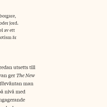
borgare,
der jord.
l av ett
otism är
dan utsetts till
åvan ger
The New
 förväntan man
på nivå med
engagerande