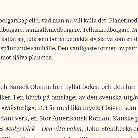
rgarskap eller vad man nu vill kalla det. Planetmed
dborgare, samhällsmedborgare. Tellusmedborgare. Mo
 kallar sig folk som börjar betrakta sig själva som en de
spännande samhälle. Den vanligaste formen av patri
 mot själva planeten.
och Barack Obama har hyllat boken och den har re
ker. I en blurb på omslaget av den svenska utg
Mästerlig«. Det är med lika mycket bävan som
sådant verk, en Stor Amerikansk Roman. Kanske 
es
Moby Dick – Den vita valen
, John Steinbecks 