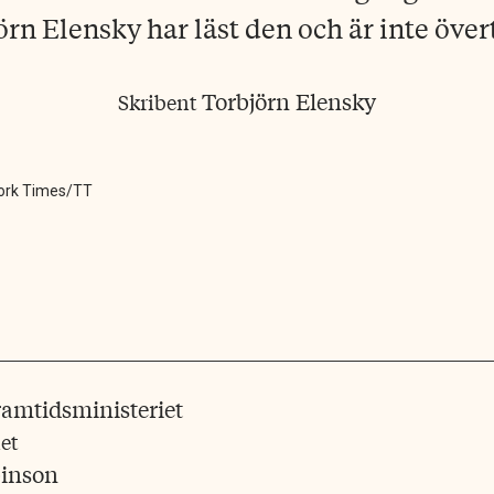
örn Elensky har läst den och är inte över
Torbjörn Elensky
Skribent
York Times/TT
et
binson