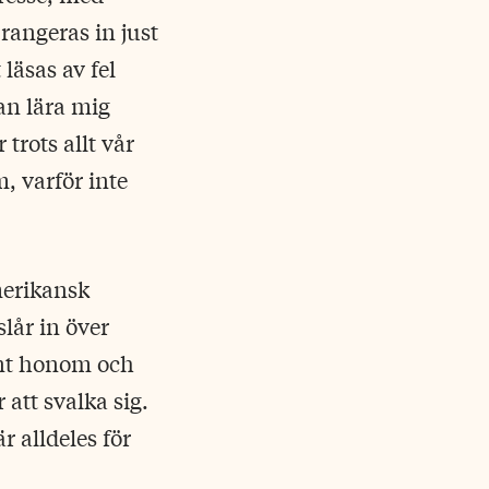
rangeras in just
 läsas av fel
an lära mig
trots allt vår
, varför inte
merikansk
lår in över
runt honom och
 att svalka sig.
r alldeles för