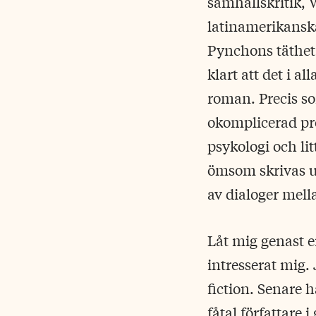
samhällskritik, 
latinamerikansk
Pynchons täthet
klart att det i a
roman. Precis so
okomplicerad pro
psykologi och li
ömsom skrivas ut
av dialoger mell
Låt mig genast e
intresserat mig.
fiction. Senare 
fåtal författare 