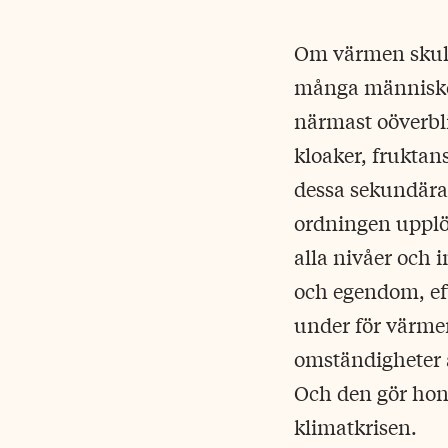
Om värmen skulle 
många människor,
närmast oöverbli
kloaker, frukta
dessa sekundära 
ordningen upplö
alla nivåer och 
och egendom, ef
under för värme
omständigheter ä
Och den gör hon
klimatkrisen.