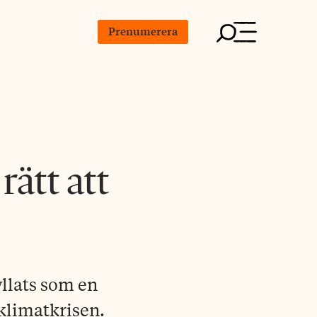
Prenumerera
ätt att
llats som en
klimatkrisen.