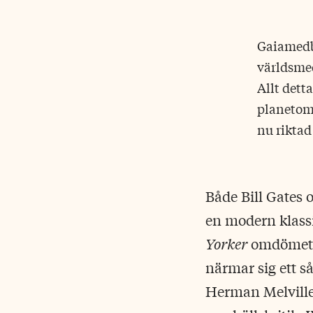
Gaiamedbo
världsme
Allt detta
planetom
nu riktad
Både Bill Gates 
en modern klassi
Yorker
omdömet »
närmar sig ett 
Herman Melvill