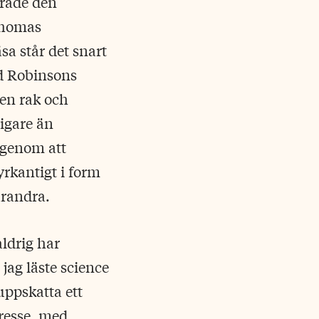
erade den
Thomas
sa står det snart
med Robinsons
 en rak och
igare än
s genom att
rkantigt i form
arandra.
aldrig har
jag läste science
uppskatta ett
tresse, med