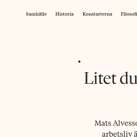
Skip
to
Samhälle
Historia
Konstarterna
Filosof
content
Litet du
Mats Alvess
arbetsliv 