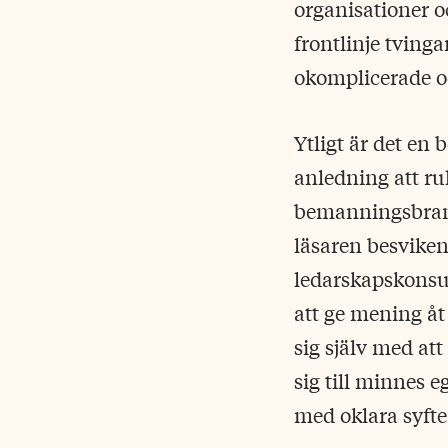
organisationer o
frontlinje tving
okomplicerade oc
Ytligt är det en
anledning att ru
bemanningsbransc
läsaren besviken
ledarskapskonsu
att ge mening å
sig själv med at
sig till minnes 
med oklara syfte