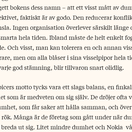
ett bokens dess namn – att ett visst mått av du
ektivet, faktiskt är av godo. Den reducerar konfli
änsla. Ingen organisation överlever särskilt länge
marta hela tiden. Ibland måste de helt enkelt fog
rde. Och visst, man kan tolerera en och annan viss
are, men om alla blåser i sina visselpipor hela t
varje god stämning, blir tillvaron snart olidlig.
cers motto tycks vara ett slags balans, en finkal
 som är medveten om sig själv. De dröjer ofta 
mhet, som får saker att hålla samman, och öve
 i rök. Många är de företag som gått under när 
 breda ut sig. Litet mindre dumhet och Nokia
vå