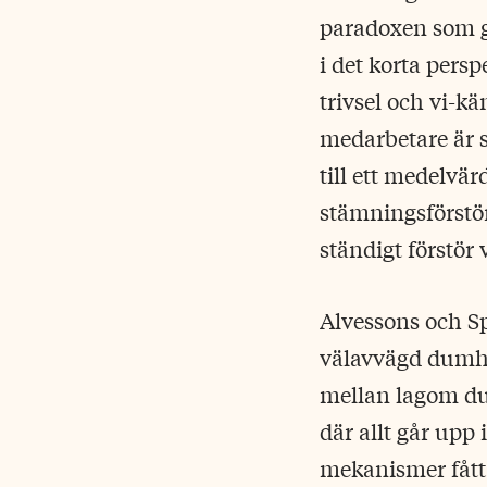
paradoxen som g
i det korta persp
trivsel och vi-k
medarbetare är s
till ett medelvä
stämningsförstör
ständigt förstör 
Alvessons och Spi
välavvägd dumhet
mellan lagom du
där allt går upp
mekanismer fått