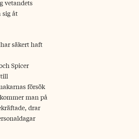
ng vetandets
 sig åt
 har säkert haft
och Spicer
ill
makarnas försök
ng kommer man på
kräftade, drar
ersonaldagar