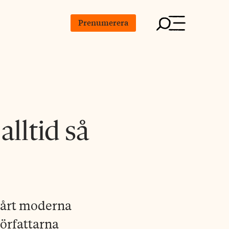
Prenumerera
alltid så
vårt moderna
Författarna