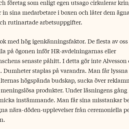
ch företag som enligt egen utsago cirkulerar kri
ar in sina medarbetare i boxen och låter dem ägna
h rutinartade arbetsuppgifter.
 bok med hög igenkänningsfaktor. De flesta av oss
lla på ögonen inför HR-avdelningarnas eller
hens senaste påhitt. I detta gör inte Alvesson 
. Dumheter staplas på varandra. Man får lyssna t
lternas högspända budskap, sucka över reklam
t meningslösa produkter. Under läsningens gå
t nicka instämmande. Man får sina misstankar be
egna nära-döden-upplevelser från ceremoniella p
n.