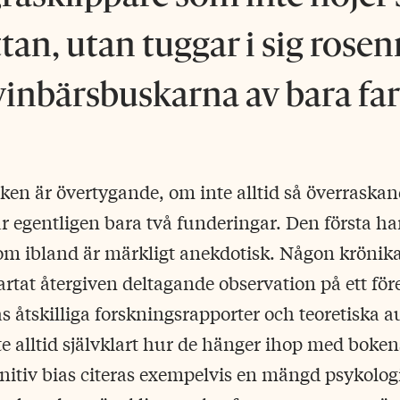
an, utan tuggar i sig rose
vinbärsbuskarna av bara far
en är övertygande, om inte alltid så överraskand
har egentligen bara två funderingar. Den första ha
om ibland är märkligt anekdotisk. Någon krönika
artat återgiven deltagande observation på ett för
s åtskilliga forskningsrapporter och teoretiska a
nte alltid självklart hur de hänger ihop med boken
nitiv bias citeras exempelvis en mängd psykolo