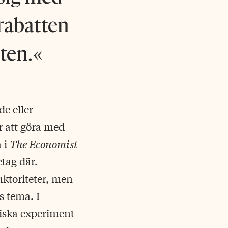
nrabatten
ten.
e eller
r att göra med
 i
The Economist
etag där.
uktoriteter, men
s tema. I
giska experiment