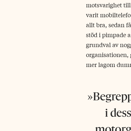
motsvarighet till
varit mobiltelefo
allt bra, sedan f
stöd i pimpade a
grundval av nog
organisationen, 
mer lagom dumma
Begrepp
i des
motorgr