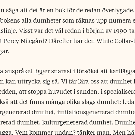
 säga att det är en bok för de redan övertygade. 
 bokens alla dumheter som räknas upp numera et
linje. Visst var det väl redan i början av 1990-ta
åt Percy Nilegård? Därefter har den White Colla
ar.
a anspråket ligger snarast i försöket att kartlä
kan uttrycka sig så. Vi får lära oss att dumhet 
den, att stoppa huvudet i sanden, i specialiser
kså att det finns många olika slags dumhet: led
rgenererad dumhet, imitationsgenererad dumhe
rerad dumhet, kulturgenererad dumhet. Dumhe
ugga. Vem kommer undan? tänker man. Men häri 