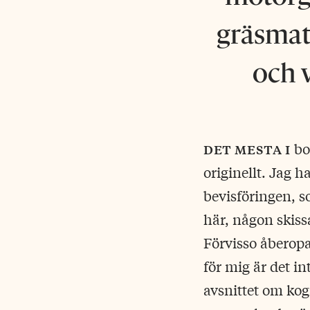
gräsmatt
och 
det mesta i
bok
originellt. Jag 
bevisföringen, s
här, någon skiss
Förvisso åberopa
för mig är det i
avsnittet om kog