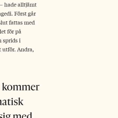
 – hade alltjämt
agedi. Först går
eslut fattas med
et för på
sprids i
 utför. Andra,
om kommer
matisk
 sig med