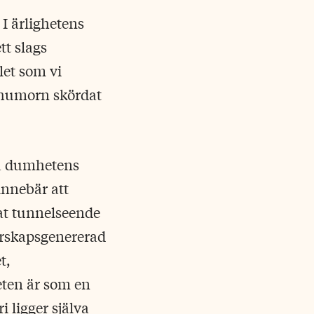
I ärlighetens
t slags
let som vi
r-humorn skördat
gga dumhetens
innebär att
at tunnelseende
arskapsgenererad
t,
ten är som en
ligger själva