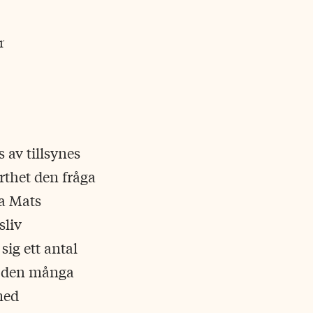
r
 av tillsynes
rthet den fråga
a Mats
sliv
sig ett antal
r den många
med