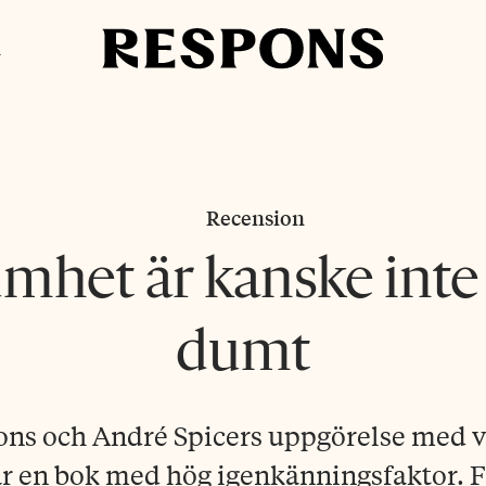
i
Recension
mhet är kanske inte 
dumt
ons och André Spicers uppgörelse med 
är en bok med hög igenkänningsfaktor. 