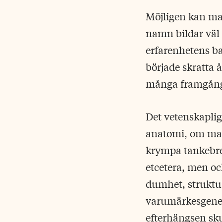
Möjligen kan man
namn bildar väl
erfarenhetens bas
började skratta 
många framgång
Det vetenskaplig
anatomi, om man 
krympa tankebred
etcetera, men oc
dumhet, struktu
varumärkesgene
efterhängsen sk