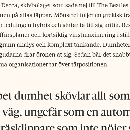
 Decca, skivbolaget som sade nej till The Beatles
nen på allas läppar. Mönstret följer en grekisk tr
år ledningen hybris och slutar ta till sig kritik. B
ffärsplaner och kortsiktig vinstmaximering i ställ
grann analys och komplext tänkande. Dumheten 
gudarna drar öronen åt sig. Sedan bär det snabbt
 organisationer tar över tätpositionen.
et dumhet skövlar allt s
s väg, ungefär som en auto
äsklippare som inte nöjer