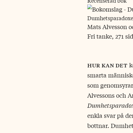
Recenserad bok
Dumhetsparadox
Mats Alvesson o
Fri tanke, 271 si
hur kan det
k
smarta människor
som genomsyrar 
Alvessons och A
Dumhetsparado
enkla svar på d
bottnar. Dumhet