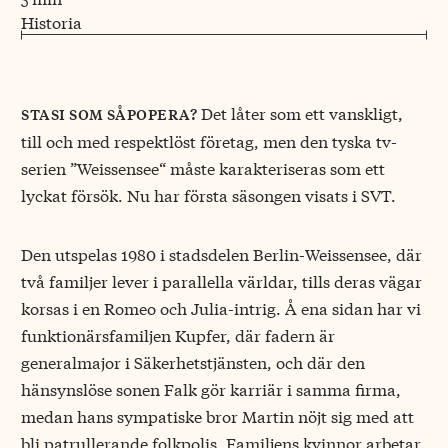
Historia
Det låter som ett vanskligt,
stasi som såpopera?
till och med respektlöst företag, men den tyska tv-
serien ”Weissensee“ måste karakteriseras som ett
lyckat försök. Nu har första säsongen visats i SVT.
Den utspelas 1980 i stadsdelen Berlin-Weissensee, där
två familjer lever i parallella världar, tills deras vägar
korsas i en Romeo och Julia-intrig. Å ena sidan har vi
funktionärsfamiljen Kupfer, där fadern är
generalmajor i Säkerhetstjänsten, och där den
hänsynslöse sonen Falk gör karriär i samma firma,
medan hans sympatiske bror Martin nöjt sig med att
bli patrullerande folkpolis. Familjens kvinnor arbetar