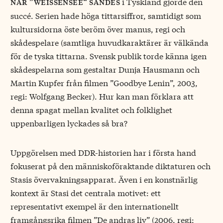
i Tyskland gjorde den
när ”weissensee“ sändes
succé. Serien hade höga tittarsiffror, samtidigt som
kultursidorna öste beröm över manus, regi och
skådespelare (samtliga huvudkaraktärer är välkända
för de tyska tittarna. Svensk publik torde känna igen
skådespelarna som gestaltar Dunja Hausmann och
Martin Kupfer från filmen ”Goodbye Lenin”, 2003,
regi: Wolfgang Becker). Hur kan man förklara att
denna spagat mellan kvalitet och folklighet
uppenbarligen lyckades så bra?
Uppgörelsen med DDR-historien har i första hand
fokuserat på den människoföraktande diktaturen och
Stasis övervakningsapparat. Även i en konstnärlig
kontext är Stasi det centrala motivet: ett
representativt exempel är den internationellt
framgångsrika filmen ”De andras liv” (2006, regi: