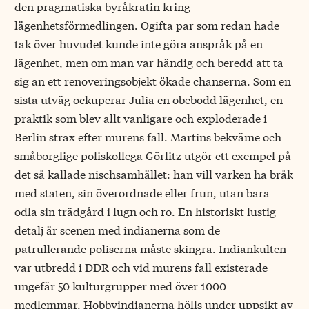
den pragmatiska byråkratin kring
lägenhetsförmedlingen. Ogifta par som redan hade
tak över huvudet kunde inte göra anspråk på en
lägenhet, men om man var händig och beredd att ta
sig an ett renoveringsobjekt ökade chanserna. Som en
sista utväg ockuperar Julia en obebodd lägenhet, en
praktik som blev allt vanligare och exploderade i
Berlin strax efter murens fall. Martins bekväme och
småborglige poliskollega Görlitz utgör ett exempel på
det så kallade nischsamhället: han vill varken ha bråk
med staten, sin överordnade eller frun, utan bara
odla sin trädgård i lugn och ro. En historiskt lustig
detalj är scenen med indianerna som de
patrullerande poliserna måste skingra. Indiankulten
var utbredd i DDR och vid murens fall existerade
ungefär 50 kulturgrupper med över 1000
medlemmar. Hobbyindianerna hölls under uppsikt av