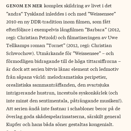
komplex skildring av livet i det
genom en mer
”andra“ Tyskland inleddes i och med ”Weissensee”
2010 en ny DDR-tradition inom filmen, som fått
efterföljare i exempelvis långfilmen ”Barbara” (2012,
regi: Christian Petzold) och filmatiseringen av Uwe
Tellkamps roman ”Tornet” (2012, regi: Christian
Schwochow). Utmärkande för ”Weissensee” – och
förmodligen bidragande till de höga tittarsiffrorna –
är dock att serien bitvis lånar element och ledmotiv
från såpans värld: melodramatiska peripetier,
orealistiska sammanträffanden, den svartsjuka
intrigrerande hustrun, incestuös syskonkärlek (och
inte minst den sentimentala, påträngande musiken!).
Att serien ändå inte fastnar i schabloner beror på de
överlag goda skådespelarinsatserna, särskilt general
Kupfer och hans båda söner gestaltas kongenialt.