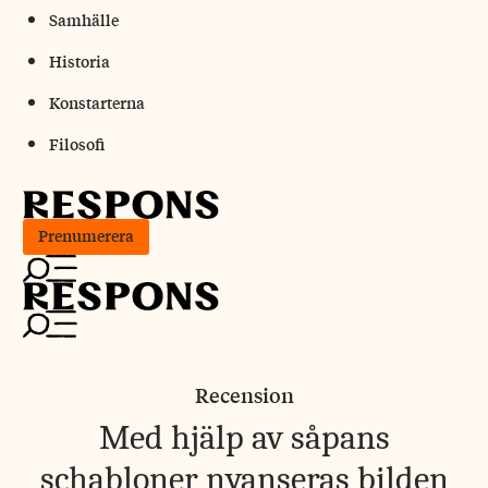
Skip
Samhälle
to
Historia
content
Konstarterna
Filosofi
Prenumerera
Recension
Med hjälp av såpans
schabloner nyanseras bilden