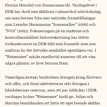
Florian Henckel von Donnersmarck). Vardagslivet i
DDR har dock inte skildrats i nämnvärd utsträckning,
om man bortser från mer satiriska framställningar
som Leander Hausmanns ”Sonnenallee” (1999) och
”NVA” (2005). Fokuseringen på en maktens och
kontrollsamhällets historieskrivning har delvis
(re)konstruerat en DDR-bild som framstår som mer
uniform än det östtyska samhället egentligen var. I
”Weissensee“ märks emellertid ansatser till att visa
några glimtar av livet bortom Stasi.
Visserligen kretsar berättelsen återigen kring förövare
och offer, och Stasi-aktiviteterna står återigen i
händelsernas centrum, men ett par inblickar i DDR-
vardagen lyckas ”Weissensee” ändå ge. Julias och
Martins bemödanden att hitta ett eget boende skildar