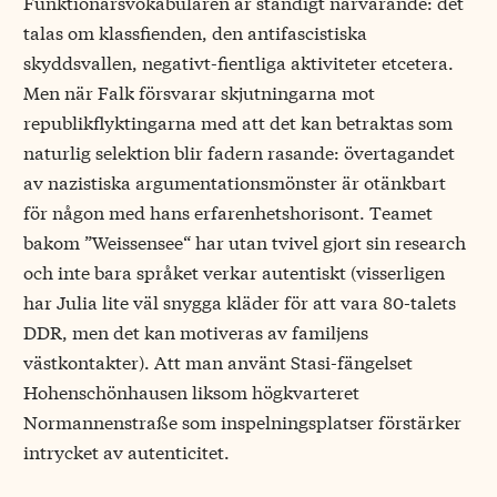
Funktionärsvokabulären är ständigt närvarande: det
talas om klassfienden, den antifascistiska
skyddsvallen, negativt-fientliga aktiviteter etcetera.
Men när Falk försvarar skjutningarna mot
republikflyktingarna med att det kan betraktas som
naturlig selektion blir fadern rasande: övertagandet
av nazistiska argumentationsmönster är otänkbart
för någon med hans erfarenhetshorisont. Teamet
bakom ”Weissensee“ har utan tvivel gjort sin research
och inte bara språket verkar autentiskt (visserligen
har Julia lite väl snygga kläder för att vara 80-talets
DDR, men det kan motiveras av familjens
västkontakter). Att man använt Stasi-fängelset
Hohenschönhausen liksom högkvarteret
Normannenstraße som inspelningsplatser förstärker
intrycket av autenticitet.