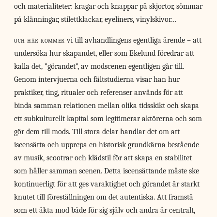
och materialiteter: kragar och knappar på skjortor, sömmar
på klänningar, stilettklackar, eyeliners, vinylskivor…
och här kommer
vi till avhandlingens egentliga ärende – att
undersöka hur skapandet, eller som Ekelund föredrar att
kalla det, ”görandet”, av modscenen egentligen går till.
Genom intervjuerna och fältstudierna visar han hur
praktiker, ting, ritualer och referenser används för att
binda samman relationen mellan olika tidsskikt och skapa
ett subkulturellt kapital som legitimerar aktörerna och som
gör dem till mods. Till stora delar handlar det om att
iscensätta och upprepa en historisk grundkärna bestående
av musik, scootrar och klädstil för att skapa en stabilitet
som håller samman scenen. Detta iscensättande måste ske
kontinuerligt för att ges varaktighet och görandet är starkt
knutet till föreställningen om det autentiska. Att framstå
som ett äkta mod både för sig själv och andra är centralt,