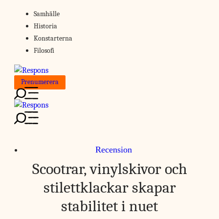
Skip
Samhälle
to
Historia
content
Konstarterna
Filosofi
Prenumerera
Recension
Scootrar, vinylskivor och
stilettklackar skapar
stabilitet i nuet