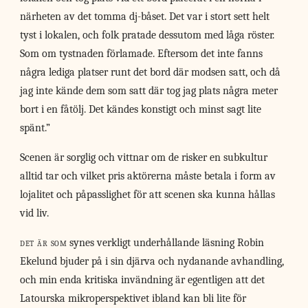
närheten av det tomma dj-båset. Det var i stort sett helt
tyst i lokalen, och folk pratade dessutom med låga röster.
Som om tystnaden förlamade. Eftersom det inte fanns
några lediga platser runt det bord där modsen satt, och då
jag inte kände dem som satt där tog jag plats några meter
bort i en fåtölj. Det kändes konstigt och minst sagt lite
spänt.”
Scenen är sorglig och vittnar om de risker en subkultur
alltid tar och vilket pris aktörerna måste betala i form av
lojalitet och påpasslighet för att scenen ska kunna hållas
vid liv.
det är som
synes verkligt underhållande läsning Robin
Ekelund bjuder på i sin djärva och nydanande avhandling,
och min enda kritiska invändning är egentligen att det
Latourska mikroperspektivet ibland kan bli lite för