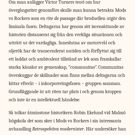
Om man anlägger Victor Turners teori om hur
övergångsriter genomförs skulle man kunna betrakta Mods
vs Rockers som en
rite de passage
där broduellen utgör den
liminala fasen. Deltagarna har genom sitt iscensättande av
historien distanserat sig från den verkliga situationen och
utträtt ur det vardagliga. Inneslutna av motorvrål och
oljerök har de transcenderat nutiden och förflyttat sig till
ett laddat och ambivalent tillstånd av lek som framkallar
starka känslor av gemenskap, ”communitas”. Communitas
överskuggar de skillnader som finns mellan deltagarna och
kittar efteråt – i inkorporeringsfasen – gruppen samman.
Grundläggande är att riten tar plats i och genom kroppen
och inte är en intellektuell händelse.
Så tolkar åtminstone historikern Robin Ekelund vid Malmö
högskola det som sker i Mods vs Rockers i sin intressanta
avhandling
Retrospektiva modernister
. Här undersöker han