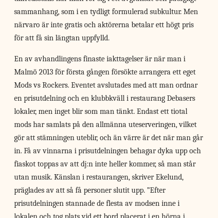
sammanhang, som i en tydligt formulerad subkultur. Men
närvaro är inte gratis och aktörerna betalar ett högt pris
för att få sin längtan uppfylld.
En av avhandlingens finaste iakttagelser är när man i
Malmö 2013 för första gången försökte arrangera ett eget
Mods vs Rockers. Eventet avslutades med att man ordnar
en prisutdelning och en klubbkväll i restaurang Debasers
lokaler, men inget blir som man tänkt. Endast ett tiotal
mods har samlats på den allmänna uteserveringen, vilket
gör att stämningen uteblir, och än värre är det när man går
in. Få av vinnarna i prisutdelningen behagar dyka upp och
fiaskot toppas av att dj:n inte heller kommer, så man står
utan musik. Känslan i restaurangen, skriver Ekelund,
präglades av att så få personer slutit upp. ”Efter
prisutdelningen stannade de flesta av modsen inne i
lokalen och tog plats vid ett bord placerat i en hörna i