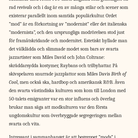
rad
revivals
och i dag är en av många stilar och scener som
existerar parallellt inom samtida populärkultur. Ordet
”mod” är en förkortning av ”modernist” eller det italienska
”modernista”, och den ursprungliga modrörelsen stod just
för framåtskridande och modernitet. Estetiskt hyllade man
det välklädda och slimmade modet som bars av svarta
jazzartister som Miles David och John Coltrane:
skräddarsydda kostymer, Raybans och trilbyhattar. På
skivspelaren snurrade jazzplattor som Miles Davis
Birth of
Cool
, men också ska, hardbop och amerikansk R&B. Även
den svarta västindiska kulturen som kom till London med
50-talets emigranter var en stor influens och överlag
brukar man säga att modkulturen var den första
ungdomskultur som överbryggade segregeringen mellan
svarta och vita.
Intressant i sammanhanget är att begreppet ”mods” i