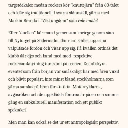
targetdekaler, medan rockers kör ”knuttejärn” från 60-talet
och klär sig traditionellt i svarta skinnställ, gärna med
Marlon Brando i ”Vild ungdom” som
role model.
Efter ”duellen” kör man i gemensam kortege genom stan
till Nytorget på Södermalm, där man ställer upp sina
välputsade fordon och visar upp sig. På kvällen ordnas det
klubb där dj:s och band med mod- respektive
rockersanknytning turas om på scenen. Det obskyra
eventet som från början var småskaligt har med åren vuxit
och blivit populärt, inte minst bland stockholmarna som
gärna samlas på bron för att titta. Motorcyklarna,
avgasröken och de uppklädda förarna är på en och samma
gång en subkulturell manifestation och ett publikt
spektakel.
Men man kan också se det ur ett antropologiskt perspektiv.