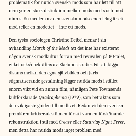
problematik för nutida svenska mods som har lett till att
man gör en stark distinktion mellan mods med s och mod
utan s. En medlem av den svenska modscenen i dag är ett
mod (eller en modette) – inte ett mods.
Den tyska sociologen Christine Deibel menar i sin
avhandling
March of the Mods
att det inte har existerat
någon svensk modkultur förrän med revivalen på 80-talet,
vilket också bekräftas av Ekelunds studier. För att lägga
distans mellan den egna självbilden och Jarls
stigmatiserande gestaltning lägger nutida mods i stället
enorm vikt vid en annan film, nämligen Pete Townsends
kultförklarade
Quadrophenia
(1979), som betraktas som
den viktigaste guiden till modlivet. Redan vid den svenska
premiären kritiserades filmen för att vara en förskönande
rekonstruktion i stil med
Grease
eller
Saturday Night Fever
,
men detta har nutida mods inget problem med.