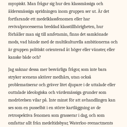
myopiskt. Man frågar sig hur den klassmässiga och
åldersmässiga spridningen inom gruppen ser ut. Är det
fortfarande ett medelklassfenomen eller har
revivalprocesserna breddad klasstillhörigheten, hur
förhåller man sig till amfetamin, finns det samkönade
mods, vad hände med de multikulturella ambitionerna och
är gruppen politiskt orienterad åt höger eller vänster, eller
kanske både och?
Jag saknar dessa mer besvärliga frågor, som inte bara
stryker scenens aktörer medhårs, utan också
problematiserar och gräver litet djupare i de uttalade eller
outtalade ideologiska och värdemässiga grunder som
modrörelsen vilar på. Inte minst för att avhandlingen kan
ses som en pusselbit i en större kartläggning av de
retrospektiva fenomen som grasserar i dag, och som
omfattar allt från medeltidsbyar, Waterloo-reenactments