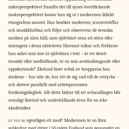
mikroperspektivet framför det till synes överblickande
makroperspektivet kastar han sig ut i modscenen iklädd
etnografens mantel. Han besöker modevent, scooterträffar
och musikklubbar, och följer och observerar de svenska
modsen på nära håll, men självklart utan att störa eller
interagera i deras aktiviteter. Däremot tolkar och förklarar
han saker som inte är självklara i text – är ett skratt
ironiskt eller medhållande, är en min avståndstagande eller
uppskattande? Ekelund läser också av kropparna han
studerar – hur står de, hur rör de sig, vad vill de uttrycka –
och skriver parallellt med arbetsprocessen
forskningsdagbok. Allt detta bidrar till att avhandlingen blir
ovanligt läsvärd och underhållande även för en icke-
akademiker.
så vad är
egentligen ett mod? Modscenen är en liten
subkultur med rötter i 50-talets England som genomgått en