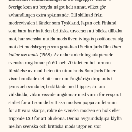
Sverige kom att betyda något helt annat, vilket gör
avhandlingen extra spännande. Till skillnad från
modrevivalen i länder som Tyskland, Japan och Finland
som bara har haft den brittiska urscenen att blicka tillbaka
mot, har svenska nutida mods även tvingats positionera sig
mot det modsbegrepp som gestaltas i Stefan Jarls film
Dom
kallar oss mods
(1968). Av oklar anledning adapterade
svenska ungdomar på 60- och 70-talet en helt annan
förståelse av mod-heten än utomlands. Som Jarls filmer
visar handlade det här mer om långhåriga drop-outs i
jeans och sandaler, besläktade med hippies, än om
välklädda, välanpassade ungdomar med vurm för vespor. I
stället för att som de brittiska modsen poppa amfetamin
för att vara skarpa, rökte de svenska modsen en holk eller
trippade LSD för att bli sköna. Denna avgrundsdjupa klyfta
mellan svenska och brittiska mods utgör en stor