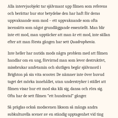
Alla intervjuobjekt tar självmant upp filmen som referens
och berättar hur stor betydelse den har haft för deras
uppvaknande som mod – ett uppvaknande som ofta
iscensätts som något grundläggande essentiellt. Man blir
inte ett mod, man upptäcker att man är ett mod, inte sällan
efter att man första gången har sett
Quadrophenia
.
Inte heller har nutida mods några problem med att filmen
handlar om en ung, förvirrad man som lever destruktivt,
missbrukar amfetamin och slutligen begår självmord i
Brighton på sin vita scooter. De nämner inte över huvud
taget det mörka innehållet, utan understryker i stället att
filmen visar hur ett mod ska klä sig, dansa och röra sig.
Ofta har de sett filmen ”ett hundratal” gånger.
Så präglas också modscenen liksom så många andra
subkulturella scener av en ständig upptagenhet vid ting