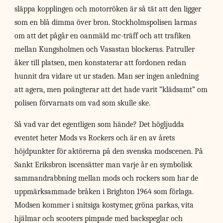
släppa kopplingen och motorröken är så tät att den ligger
som en blå dimma över bron. Stockholmspolisen larmas
om att det pågår en oanmäld mc-träff och att trafiken
mellan Kungsholmen och Vasastan blockeras. Patruller
åker till platsen, men konstaterar att fordonen redan
hunnit dra vidare ut ur staden. Man ser ingen anledning
att agera, men poängterar att det hade varit ”klädsamt” om
polisen förvarnats om vad som skulle ske.
Så vad var det egentligen som hände? Det högljudda
eventet heter Mods vs Rockers och är en av årets
höjdpunkter för aktörerna på den svenska modscenen. På
Sankt Eriksbron iscensätter man varje år en symbolisk
sammandrabbning mellan mods och rockers som har de
uppmärksammade bråken i Brighton 1964 som förlaga.
Modsen kommer i snitsiga kostymer, gröna parkas, vita
hjälmar och scooters pimpade med backspeglar och