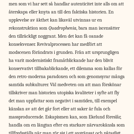
men som vi har sett så handlar autenticitet inte alls om att
återskapa eller knyta an till den faktiska historien. En
upplevelse av äkthet kan likaväl utvinnas ur en
rekonstruktion som
Quadrophenia
, bara man iscensätter
den tillräckligt noggrant. Men det kan få oanade
konsekvenser. Revivalprocessen har medfört att
modscenen förändrats i grunden. Från att ursprungligen
ha varit modernistiskt framåtblickande har den blivit
konservativt tillbakablickande, ett dilemma som kallas för
den retro-moderna paradoxen och som genomsyrar många
samtida subkulturer. Väl medveten om att man förskönar
tillskriver man historien utopiska kvaliteter i syfte att fly
det man uppfattar som negativt i samtiden, till exempel
känslan av att det går fort eller att saker är fula och
massproducerade. Eskapismen kan, som Ekelund föreslår,
handla om en längtan efter en starkare närvarokänsla som
tillfredsställs när man rör sig i ett avgränsat och påtagligt