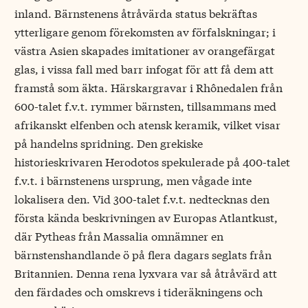
inland. Bärnstenens åtråvärda status bekräftas
ytterligare genom förekomsten av förfalskningar; i
västra Asien skapades imitationer av orangefärgat
glas, i vissa fall med barr infogat för att få dem att
framstå som äkta. Härskargravar i Rhônedalen från
600-talet f.v.t. rymmer bärnsten, tillsammans med
afrikanskt elfenben och atensk keramik, vilket visar
på handelns spridning. Den grekiske
historieskrivaren Herodotos spekulerade på 400-talet
f.v.t. i bärnstenens ursprung, men vågade inte
lokalisera den. Vid 300-talet f.v.t. nedtecknas den
första kända beskrivningen av Europas Atlantkust,
där Pytheas från Massalia omnämner en
bärnstenshandlande ö på flera dagars seglats från
Britannien. Denna rena lyxvara var så åtråvärd att
den färdades och omskrevs i tideräkningens och