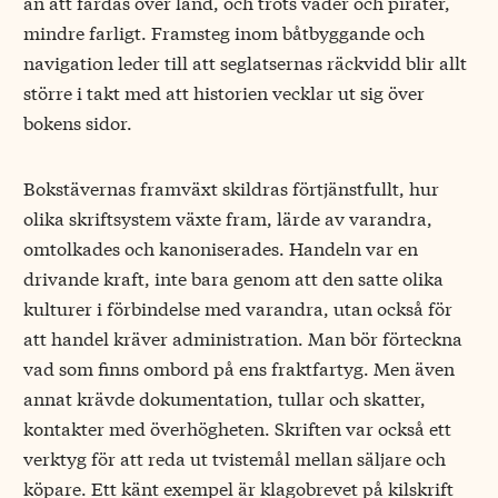
än att färdas över land, och trots väder och pirater,
mindre farligt. Framsteg inom båtbyggande och
navigation leder till att seglatsernas räckvidd blir allt
större i takt med att historien vecklar ut sig över
bokens sidor.
Bokstävernas framväxt skildras förtjänstfullt, hur
olika skriftsystem växte fram, lärde av varandra,
omtolkades och kanoniserades. Handeln var en
drivande kraft, inte bara genom att den satte olika
kulturer i förbindelse med varandra, utan också för
att handel kräver administration. Man bör förteckna
vad som finns ombord på ens fraktfartyg. Men även
annat krävde dokumentation, tullar och skatter,
kontakter med överhögheten. Skriften var också ett
verktyg för att reda ut tvistemål mellan säljare och
köpare. Ett känt exempel är klagobrevet på kilskrift