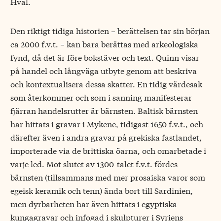
Hval.
Den riktigt tidiga historien − berättelsen tar sin början
ca 2000 f.v.t. − kan bara berättas med arkeologiska
fynd, då det är före bokstäver och text. Quinn visar
på handel och långväga utbyte genom att beskriva
och kontextualisera dessa skatter. En tidig värdesak
som återkommer och som i sanning manifesterar
fjärran handelsrutter är bärnsten. Baltisk bärnsten
har hittats i gravar i Mykene, tidigast 1650 f.v.t., och
därefter även i andra gravar på grekiska fastlandet,
importerade via de brittiska öarna, och omarbetade i
varje led. Mot slutet av 1300-talet f.v.t. fördes
bärnsten (tillsammans med mer prosaiska varor som
egeisk keramik och tenn) ända bort till Sardinien,
men dyrbarheten har även hittats i egyptiska
kungagravar och infogad i skulpturer i Syriens