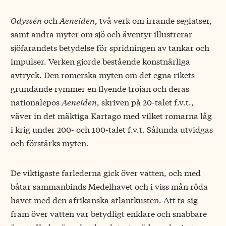
Odyssén
och
Aeneiden
, två verk om irrande seglatser,
samt andra myter om sjö och äventyr illustrerar
sjöfarandets betydelse för spridningen av tankar och
impulser. Verken gjorde bestående konstnärliga
avtryck. Den romerska myten om det egna rikets
grundande rymmer en flyende trojan och deras
nationalepos
Aeneiden
, skriven på 20-talet f.v.t.,
väver in det mäktiga Kartago med vilket romarna låg
i krig under 200- och 100-talet f.v.t. Sålunda utvidgas
och förstärks myten.
De viktigaste farlederna gick över vatten, och med
båtar sammanbinds Medelhavet och i viss mån röda
havet med den afrikanska atlantkusten. Att ta sig
fram över vatten var betydligt enklare och snabbare