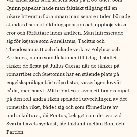
Quinn påpekar hade man faktiskt tillgång till en
rikare litteraturflora innan man senare i tiden började
standardisera utbildningspensum och upphöja vissa
eror och författare inom antiken. Man intresserade
sig för kejsare som Aurelianus, Tacitus och
Theodosianus II och slukade verk av Polybios och
Arrianos, namn som få känner till i dag. I stället
tänker de flesta på Julius Caesar när de tänker på
romarriket och Suetonius har en stående plats på
engelskspråkiga bästsäljarlistor, visserligen lovvärt
båda, men snävt. Mithridates är även ett bra exempel
på den roll andra riken spelade i utvecklingen av det
romerska riket, både i sig och som förmedlare av
andra kulturer, då Pontus, beläget som det var vid
Svarta havets sydkust, låg inklämt mellan Rom och
Partien.