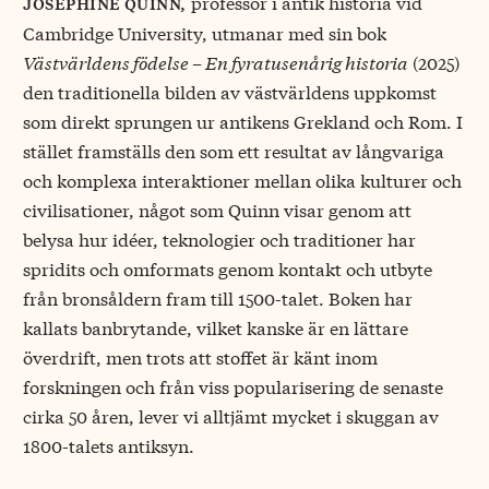
professor i antik historia vid
josephine quinn,
Cambridge University, utmanar med sin bok
Västvärldens födelse – En fyratusenårig historia
(2025)
den traditionella bilden av västvärldens uppkomst
som direkt sprungen ur antikens Grekland och Rom. I
stället framställs den som ett resultat av långvariga
och komplexa interaktioner mellan olika kulturer och
civilisationer, något som Quinn visar genom att
belysa hur idéer, teknologier och traditioner har
spridits och omformats genom kontakt och utbyte
från bronsåldern fram till 1500-talet. Boken har
kallats banbrytande, vilket kanske är en lättare
överdrift, men trots att stoffet är känt inom
forskningen och från viss popularisering de senaste
cirka 50 åren, lever vi alltjämt mycket i skuggan av
1800-talets antiksyn.