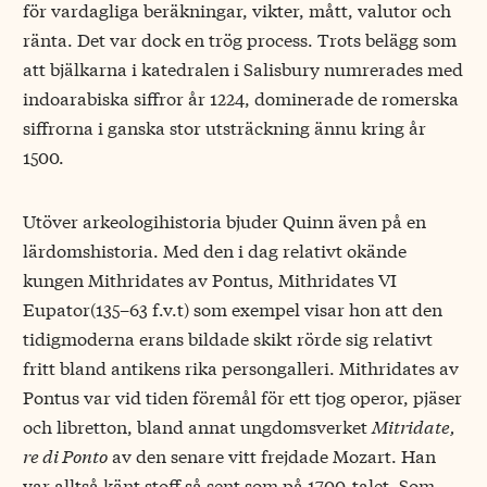
för vardagliga beräkningar, vikter, mått, valutor och
ränta. Det var dock en trög process. Trots belägg som
att bjälkarna i katedralen i Salisbury numrerades med
indoarabiska siffror år 1224, dominerade de romerska
siffrorna i ganska stor utsträckning ännu kring år
1500.
Utöver arkeologihistoria bjuder Quinn även på en
lärdomshistoria. Med den i dag relativt okände
kungen Mithridates av Pontus, Mithridates VI
Eupator(135–63 f.v.t) som exempel visar hon att den
tidigmoderna erans bildade skikt rörde sig relativt
fritt bland antikens rika persongalleri. Mithridates av
Pontus var vid tiden föremål för ett tjog operor, pjäser
och libretton, bland annat ungdomsverket
Mitridate,
re di Ponto
av den senare vitt frejdade Mozart. Han
var alltså känt stoff så sent som på 1700-talet. Som