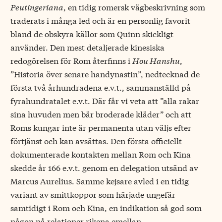
Peutingeriana
, en tidig romersk vägbeskrivning som
traderats i många led och är en personlig favorit
bland de obskyra källor som Quinn skickligt
använder. Den mest detaljerade kinesiska
redogörelsen för Rom återfinns i
Hou Hanshu
,
”Historia över senare handynastin”, nedtecknad de
första två århundradena e.v.t., sammanställd på
fyrahundratalet e.v.t. Där får vi veta att ”alla rakar
sina huvuden men bär broderade kläder” och att
Roms kungar inte är permanenta utan väljs efter
förtjänst och kan avsättas. Den första officiellt
dokumenterade kontakten mellan Rom och Kina
skedde år 166 e.v.t. genom en delegation utsänd av
Marcus Aurelius. Samme kejsare avled i en tidig
variant av smittkoppor som härjade ungefär
samtidigt i Rom och Kina, en indikation så god som
någon på relationer rikena emellan.