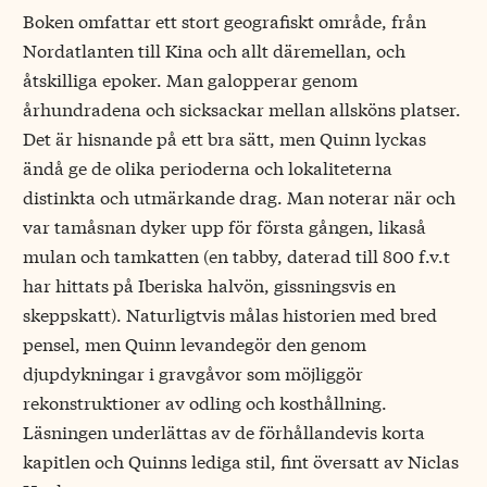
Boken omfattar ett stort geografiskt område, från
Nordatlanten till Kina och allt däremellan, och
åtskilliga epoker. Man galopperar genom
århundradena och sicksackar mellan allsköns platser.
Det är hisnande på ett bra sätt, men Quinn lyckas
ändå ge de olika perioderna och lokaliteterna
distinkta och utmärkande drag. Man noterar när och
var tamåsnan dyker upp för första gången, likaså
mulan och tamkatten (en tabby, daterad till 800 f.v.t
har hittats på Iberiska halvön, gissningsvis en
skeppskatt). Naturligtvis målas historien med bred
pensel, men Quinn levandegör den genom
djupdykningar i gravgåvor som möjliggör
rekonstruktioner av odling och kosthållning.
Läsningen underlättas av de förhållandevis korta
kapitlen och Quinns lediga stil, fint översatt av Niclas