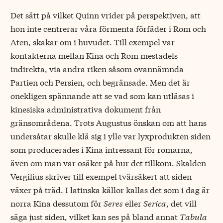
Det sätt på vilket Quinn vrider på perspektiven, att
hon inte centrerar våra förmenta förfäder i Rom och
Aten, skakar om i huvudet. Till exempel var
kontakterna mellan Kina och Rom mestadels
indirekta, via andra riken såsom ovannämnda
Partien och Persien, och begränsade. Men det är
onekligen spännande att se vad som kan utläsas i
kinesiska administrativa dokument från
gränsområdena. Trots Augustus önskan om att hans
undersåtar skulle klä sig i ylle var lyxprodukten siden
som producerades i Kina intressant för romarna,
även om man var osäker på hur det tillkom. Skalden
Vergilius skriver till exempel tvärsäkert att siden
växer på träd. I latinska källor kallas det som i dag är
norra Kina dessutom för
Seres
eller
Serica
, det vill
säga just siden, vilket kan ses på bland annat
Tabula