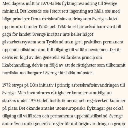
Med dagens mått
är 1970-talets flyktinginvandring till Sverige
minimal. Det kostade oss i stort sett ingenting att hålla oss med
höga principer. Den arbetskraftsinvandring som Sverige aktivt
uppmuntrat under 1950- och 1960-talet har också bara varit till
gagn för landet. Sverige inrättar inte heller något
gästarbetarsystem som Tyskland utan ger i praktiken permanent
uppehållstillstånd samt full tillgång till välfärdssystemen. Det är
delvis en följd av den generella välfärdens princip om
likabehandling, delvis en följd av att de rättigheter som tillkommit
nordiska medborgare i Sverige får bilda mönster.
1972 stryps på LO:s initiativ i princip arbetskraftsinvandringen till
Sverige. Men invandrares rättigheter kommer samtidigt att
stärkas under 1970-talet. Institutionerna och regelverken kommer
på plats. Det ökande antalet utomeuropeiska flyktingar ges också
tillgång till välfärden och permanenta uppehållstillstånd. Sverige
antar även unikt generösa regler för anhöriginvandring, en grupp