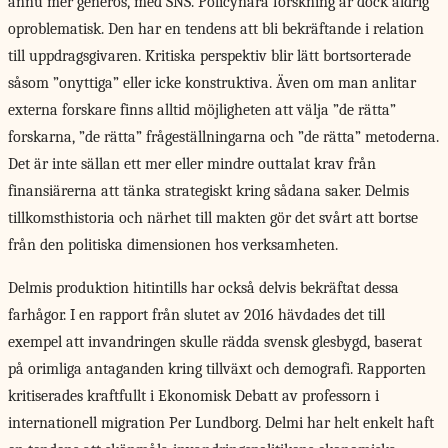
ännu mer generös, med SNS. Policynära forskning är dock aldrig
oproblematisk. Den har en tendens att bli bekräftande i relation
till uppdragsgivaren. Kritiska perspektiv blir lätt bortsorterade
såsom ”onyttiga” eller icke konstruktiva. Även om man anlitar
externa forskare finns alltid möjligheten att välja ”de rätta”
forskarna, ”de rätta” frågeställningarna och ”de rätta” metoderna.
Det är inte sällan ett mer eller mindre outtalat krav från
finansiärerna att tänka strategiskt kring sådana saker. Delmis
tillkomsthistoria och närhet till makten gör det svårt att bortse
från den politiska dimensionen hos verksamheten.
Delmis produktion hitintills
har också delvis bekräftat dessa
farhågor. I en rapport från slutet av 2016 hävdades det till
exempel att invandringen skulle rädda svensk glesbygd, baserat
på orimliga antaganden kring tillväxt och demografi. Rapporten
kritiserades kraftfullt i Ekonomisk Debatt av professorn i
internationell migration Per Lundborg. Delmi har helt enkelt haft