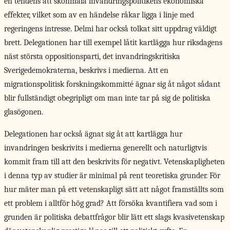
en tendens att skönmåla invandringspolitikens ekonomiska
effekter, vilket som av en händelse råkar ligga i linje med
regeringens intresse. Delmi har också tolkat sitt uppdrag väldigt
brett. Delegationen har till exempel låtit kartlägga hur riksdagens
näst största oppositionsparti, det invandringskritiska
Sverigedemokraterna, beskrivs i medierna. Att en
migrationspolitisk forskningskommitté ägnar sig åt något sådant
blir fullständigt obegripligt om man inte tar på sig de politiska
glasögonen.
Delegationen har också ägnat sig åt att kartlägga hur
invandringen beskrivits i medierna generellt och naturligtvis
kommit fram till att den beskrivits för negativt. Vetenskapligheten
i denna typ av studier är minimal på rent teoretiska grunder. För
hur mäter man på ett vetenskapligt sätt att något framställts som
ett problem i alltför hög grad? Att försöka kvantifiera vad som i
grunden är politiska debattfrågor blir lätt ett slags kvasivetenskap