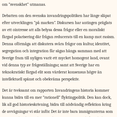
om ”svenskhet” utmanas.
Debatten om den svenska invandringspolitiken har länge släpat
efter utvecklingen ”på marken”. Diskursen har antingen präglats
av ett ointresse att alls belysa dessa frågor eller en moraliskt
färgad polarisering där frågan reducerats till en kamp mot rasism.
Denna oförmåga att diskutera svåra frågor om kultur, identitet,
segregation och integration får sägas hänga samman med att
Sverige fram till nyligen varit ett mycket homogent land, ovant
vid denna typ av frågeställningar, samt att Sverige har en
teknokratiskt färgad elit som värderat konsensus högre än
intellektuell spänst och obekväma perspektiv.
Det är tveksamt
om rapporten Invandringens historia kommer
kunna bidra till en mer ”rationell” flyktingpolitik. Den kan dock,
lik all god historieskrivning, bidra till nödvändig reflektion kring
de avvägningar vi står inför. Det är inte bara immigranterna som