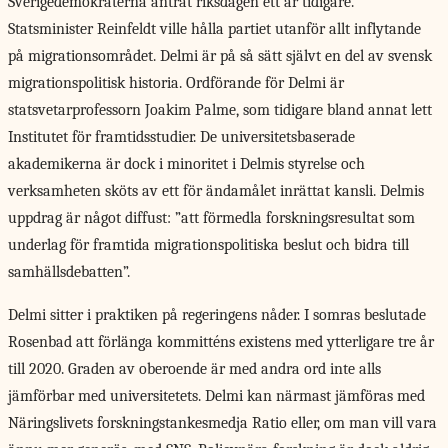
Sverigedemokraterna äntrat riksdagen ett år tidigare.
Statsminister Reinfeldt ville hålla partiet utanför allt inflytande
på migrationsområdet. Delmi är på så sätt självt en del av svensk
migrationspolitisk historia. Ordförande för Delmi är
statsvetarprofessorn Joakim Palme, som tidigare bland annat lett
Institutet för framtidsstudier. De universitetsbaserade
akademikerna är dock i minoritet i Delmis styrelse och
verksamheten sköts av ett för ändamålet inrättat kansli. Delmis
uppdrag är något diffust: ”att förmedla forskningsresultat som
underlag för framtida migrationspolitiska beslut och bidra till
samhällsdebatten”.
Delmi sitter i praktiken på regeringens nåder. I somras beslutade
Rosenbad att förlänga kommitténs existens med ytterligare tre år
till 2020. Graden av oberoende är med andra ord inte alls
jämförbar med universitetets. Delmi kan närmast jämföras med
Näringslivets forskningstankesmedja Ratio eller, om man vill vara