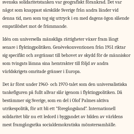
svenska solidaritetstanken var geografiskt förankrad. Det var
något som knappast särskilde Sverige från andra länder vid
denna tid, men som tog sig uttryck i en med dagens ögon slående
empatilöshet mot de främmande.
Idén om universella mänskliga rättigheter växer fram långt
senare i flyktingpolitiken. Genèvekonventionen från 1951 riktar
sig specifikt och avgränsat till behovet av skydd för de människor
som tvingats lämna sina hemtrakter till följd av andra
världskrigets omritade gränser i Europa.
Det är först under 1960- och 1970-talet som den universalistiska
tankefiguren på fullt allvar slår igenom i flyktingpolitiken. Då
bestämmer sig Sverige, som en del i Olof Palmes aktiva
utrikespolitik, för att bli ett ”föregångsland”. Internationell
solidaritet blir nu ett ledord i byggandet av bilden av världens
mest framgångsrika socialdemokratiska mönstersamhälle.