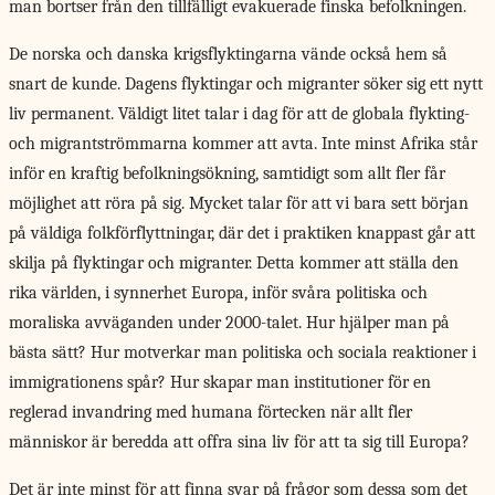
man bortser från den tillfälligt evakuerade finska befolkningen.
De norska och
danska krigsflyktingarna vände också hem så
snart de kunde. Dagens flyktingar och migranter söker sig ett nytt
liv permanent. Väldigt litet talar i dag för att de globala flykting-
och migrantströmmarna kommer att avta. Inte minst Afrika står
inför en kraftig befolkningsökning, samtidigt som allt fler får
möjlighet att röra på sig. Mycket talar för att vi bara sett början
på väldiga folkförflyttningar, där det i praktiken knappast går att
skilja på flyktingar och migranter. Detta kommer att ställa den
rika världen, i synnerhet Europa, inför svåra politiska och
moraliska avväganden under 2000-talet. Hur hjälper man på
bästa sätt? Hur motverkar man politiska och sociala reaktioner i
immigrationens spår? Hur skapar man institutioner för en
reglerad invandring med humana förtecken när allt fler
människor är beredda att offra sina liv för att ta sig till Europa?
Det är inte minst för att finna svar på frågor som dessa som det