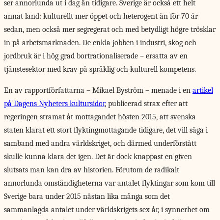
ser annorlunda ut i dag än tidigare. Sverige är också ett helt
annat land: kulturellt mer öppet och heterogent än för 70 år
sedan, men också mer segregerat och med betydligt högre trösklar
in på arbetsmarknaden. De enkla jobben i industri, skog och
jordbruk är i hög grad bortrationaliserade – ersatta av en
tjänstesektor med krav på språklig och kulturell kompetens.
En av rapportförfattarna – Mikael Byström – menade i en
artikel
på Dagens Nyheters kultursidor
, publicerad strax efter att
regeringen stramat åt mottagandet hösten 2015, att svenska
staten klarat ett stort flyktingmottagande tidigare, det vill säga i
samband med andra världskriget, och därmed underförstått
skulle kunna klara det igen. Det är dock knappast en given
slutsats man kan dra av historien. Förutom de radikalt
annorlunda omständigheterna var antalet flyktingar som kom till
Sverige bara under 2015 nästan lika många som det
sammanlagda antalet under världskrigets sex år, i synnerhet om