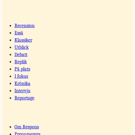
Recension
Essä
Klassiker
Utblick
Debatt
Replik
På plats
I fokus
Krönika
Intervju
Reportage
Om Respons
Prenumerera