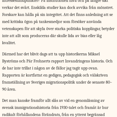
intresseståndpunkter? På institutionell nivå och på längre sikt
verkar det svårt. Enskilda studier kan dock avvika från mönstret.
Forskare kan hålla på sin integritet. Att det finns anledning att se
med kritiska ögon på tankesmedjor som försöker använda
vetenskapen för att skyla över starka politiska kopplingar, betyder
inte att allt som produceras där skulle lida av bias eller låg
kvalitet.
Därmed har det
blivit dags att ta upp historikerna Mikael
Byströms och Pär Frohnerts rapport Invandringens historia. Och
de har inte trillat i någon av de fällor jag tagit upp ovan.
Rapporten är kortfattat en gedigen, pedagogisk och välskriven
framställning av Sveriges migrationspolitik under de senaste 80–
90 åren.
Det man kanske framför allt slås av vid en genomläsning av
svensk immigrationshistoria från 1930-talet och framåt är hur
radikalt förhållandena förändrats, från en ytterst begränsad