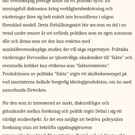
där vetenskaplig prestige lånas till ett politiskt syfte. En
meningsfull diskussion kring verklighetsbeskrivning och
värderingar låter sig helt enkelt inte kvantifieras i någon
förenklad modell. Detta förhållningssätt bör ses som en del i en
trend under senare år att avfärda politiken som en egen autonom
sfär och låtsas som att den kan ersättas med
samhällsvetenskapliga studier, det vill säga expertstyre. Politiska
värderingar förvandlas av tjänstvilliga akademiker till ”fakta” och
eventuella kritiker kan ettikeras som ”faktaresistenta”.
Produktionen av politiska ”fakta” utgör ett skolboksexempel på
vad marxisterna kallade borgerlig ideologiproduktion, om än med
annorlunda förtecken.
För den som är intresserad av makt, diskursfrågor och
gränslandet mellan forskning och politik utgör Delmi i sig ett
värdigt studieobjekt. Är det ens möjligt att bedriva policynära
forskning utan att bekräfta uppdragsgivarens