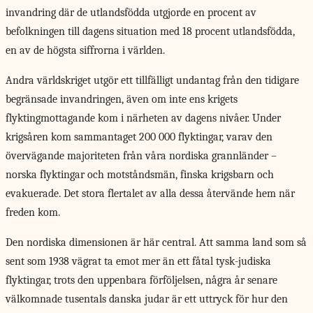
invandring där de utlandsfödda utgjorde en procent av
befolkningen till dagens situation med 18 procent utlandsfödda,
en av de högsta siffrorna i världen.
Andra världskriget utgör ett tillfälligt undantag från den tidigare
begränsade invandringen, även om inte ens krigets
flyktingmottagande kom i närheten av dagens nivåer. Under
krigsåren kom sammantaget 200 000 flyktingar, varav den
övervägande majoriteten från våra nordiska grannländer –
norska flyktingar och motståndsmän, finska krigsbarn och
evakuerade. Det stora flertalet av alla dessa återvände hem när
freden kom.
Den nordiska dimensionen
är här central. Att samma land som så
sent som 1938 vägrat ta emot mer än ett fåtal tysk-judiska
flyktingar, trots den uppenbara förföljelsen, några år senare
välkomnade tusentals danska judar är ett uttryck för hur den