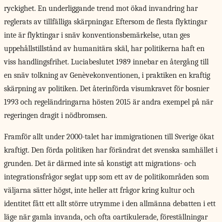
ryckighet. En underliggande trend mot ökad invandring har
reglerats av tillfälliga skärpningar. Eftersom de flesta flyktingar
inte är flyktingar i snäv konventionsbemärkelse, utan ges
uppehållstillstånd av humanitära skäl, har politikerna haft en
viss handlingsfrihet. Luciabeslutet 1989 innebar en återgång till
en snäv tolkning av Genèvekonventionen, i praktiken en kraftig
skärpning av politiken. Det återinförda visumkravet för bosnier
1993 och regeländringarna hösten 2015 är andra exempel på när
regeringen dragit i nödbromsen.
Framför allt under 2000-talet har immigrationen till Sverige ökat
kraftigt. Den förda politiken har förändrat det svenska samhället i
grunden. Det är därmed inte så konstigt att migrations- och
integrationsfrågor seglat upp som ett av de politikområden som
väljarna sätter högst, inte heller att frågor kring kultur och
identitet fått ett allt större utrymme i den allmänna debatten i ett
läge när gamla invanda, och ofta oartikulerade, föreställningar