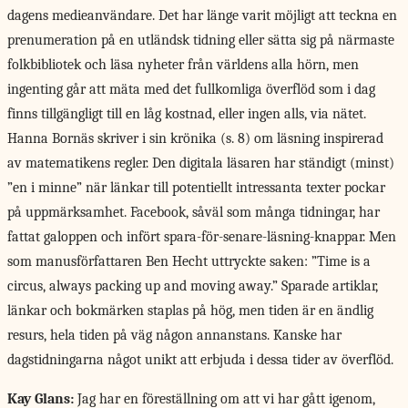
dagens medieanvändare. Det har länge varit möjligt att teckna en
prenumeration på en utländsk tidning eller sätta sig på närmaste
folkbibliotek och läsa nyheter från världens alla hörn, men
ingenting går att mäta med det fullkomliga överflöd som i dag
finns tillgängligt till en låg kostnad, eller ingen alls, via nätet.
Hanna Bornäs skriver i sin krönika (s. 8) om läsning inspirerad
av matematikens regler. Den digitala läsaren har ständigt (minst)
”en i minne” när länkar till potentiellt intressanta texter pockar
på uppmärksamhet. Facebook, såväl som många tidningar, har
fattat galoppen och infört spara-för-senare-läsning-knappar. Men
som manusförfattaren Ben Hecht uttryckte saken: ”Time is a
circus, always packing up and moving away.” Sparade artiklar,
länkar och bokmärken staplas på hög, men tiden är en ändlig
resurs, hela tiden på väg någon annanstans. Kanske har
dagstidningarna något unikt att erbjuda i dessa tider av överflöd.
Kay Glans:
Jag har en föreställning om att vi har gått igenom,