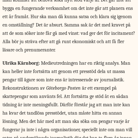
man kommer att behöva söka nytt stöd varje år. Det går inte att
bygga en fungerande verksamhet om det inte går att planera ens
ett år framåt. Hur ska man då kunna satsa och klara sig igenom
en omställning? Det är absurt. Samma sak är det med kravet på
att de som söker inte får gå med vinst: vad ger det för incitament?
Alla bör ju sträva efter att gå runt ekonomiskt och att få fler
läsare och prenumeranter.
Ulrika Kärnborg:
Medieutredningen har en riktig analys. Man
kan heller inte fortsätta att genom ett presstöd dela ut massa
pengar till ägare som inte ens är intresserade av journalistik.
Rekonstruktionen av
Göteborgs-Posten
är ett exempel på
skattepengar som använts fel. Att fortsätta ge stöd åt en sådan
tidning är inte meningsfullt. Därför förstår jag att man inte kan
ha kvar det tandlösa presstödet, utan måste hitta en annan
lösning. Men det här med att man ska söka om pengar varje år
fungerar ju inte i några organisationer, speciellt inte om man vill