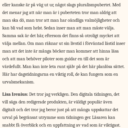
eller kanske är på väg ut ur, något slags pluralismpubertet. Med
det menar jag att när man är i puberteten tror man aldrig att
man ska dö, man tror att man har oändliga valmöjligheter och
kan bli vad som helst. Sedan inser man att man måste välja.
Samma sak är det här, eftersom det finns så otroligt mycket att
välja mellan. Om man räknar ut sin livstid i förväntad lästid inser
man att det inte är många böcker man kommer att hinna läsa
och att man behöver piloter som guidar en till det som är
värdefullt. Man kan inte leta runt själv på det här planlösa sättet.
Här har dagstidningarna en viktig roll, de kan fungera som en
urvalsmekanism.
Lisa Irenius:
Det tror jag verkligen. Den digitala tidningen, det
vill säga den redigerade produkten, är väldigt populär även
digitalt och det tror jag beror just på att många uppskattar det
urval på begränsat utrymme som tidningen ger. Läsaren kan
snabbt få överblick och en uppfattning av vad som är viktigast.