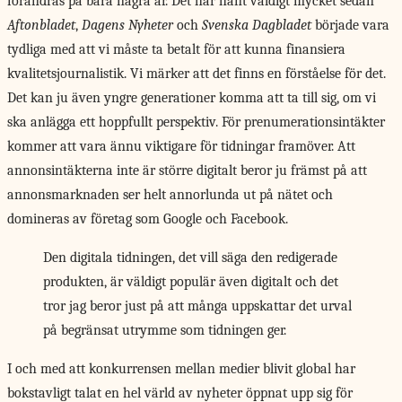
förändras på bara några år. Det har hänt väldigt mycket sedan
Aftonbladet
,
Dagens Nyheter
och
Svenska Dagbladet
började vara
tydliga med att vi måste ta betalt för att kunna finansiera
kvalitetsjournalistik. Vi märker att det finns en förståelse för det.
Det kan ju även yngre generationer komma att ta till sig, om vi
ska anlägga ett hoppfullt perspektiv. För prenumerationsintäkter
kommer att vara ännu viktigare för tidningar framöver. Att
annonsintäkterna inte är större digitalt beror ju främst på att
annonsmarknaden ser helt annorlunda ut på nätet och
domineras av företag som Google och Facebook.
Den digitala tidningen, det vill säga den redigerade
produkten, är väldigt populär även digitalt och det
tror jag beror just på att många uppskattar det urval
på begränsat utrymme som tidningen ger.
I och med
att konkurrensen mellan medier blivit global har
bokstavligt talat en hel värld av nyheter öppnat upp sig för