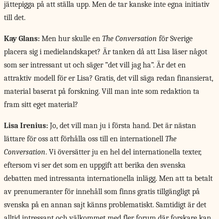
jättepigga på att ställa upp. Men de tar kanske inte egna initiativ
till det.
Kay Glans:
Men hur skulle en
The Conversation
för Sverige
placera sig i medielandskapet? Är tanken då att Lisa läser något
som ser intressant ut och säger ”det vill jag ha”. Är det en
attraktiv modell för er Lisa? Gratis, det vill säga redan finansierat,
material baserat på forskning. Vill man inte som redaktion ta
fram sitt eget material?
Lisa Irenius:
Jo, det vill man ju i första hand. Det är nästan
lättare för oss att förhålla oss till en internationell
The
Conversation
. Vi översätter ju en hel del internationella texter,
eftersom vi ser det som en uppgift att berika den svenska
debatten med intressanta internationella inlägg. Men att ta betalt
av prenumeranter för innehåll som finns gratis tillgängligt på
svenska på en annan sajt känns problematiskt. Samtidigt är det
alltid intressant och välkommet med fler forum där forskare kan