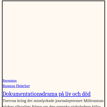
Recension
Rasmus Fleischer
Dokumentationsdrama på liv och död
Turerna kring det misslyckade journalsystemet Millennium
väcker allvarliga frågor om den svenska sjukvårdens hälsa.