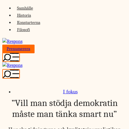
Skip
Samhälle
to
Historia
content
Konstarterna
Filosofi
Prenumerera
I fokus
”Vill man stödja demokratin
måste man tänka smart nu”