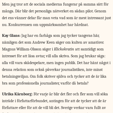
Men jag tror att de sociala medierna fungerar på samma sätt för
många. Där blir det personliga nätverket en sådan pilot. Genom
det ens vänner delar får man veta vad som är mest intressant just
nu. Konkurrensen om uppmärksamhet har hårdnat.
Kay Glans:
Jag har en farhåga som jag tycker tangeras här,
nämligen det som Andrew Keen säger om kulten av amatörer.
Magnus William-Olsson säger i
Klickokratin
att samtidigt som
intresset för att läsa avtar, vill alla skriva. Som jag brukar säga:
alla vill vara skådespelare, men ingen publik. Det har hänt något i
denna relation som också påverkar journalistiken, inte minst
betalningsviljan. Om folk skriver själva och tycker att de är lika
bra som professionella journalister, varför då betala?
Ulrika Kärnborg:
För varje år blir det fler och fler som vill söka
inträde i författarförbundet, antingen för att de tycker att de är
författare eller för att de vill bli det. Sverige verkar vara fullt av