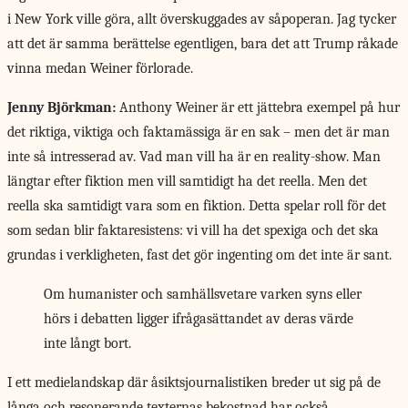
i New York ville göra, allt överskuggades av såpoperan. Jag tycker
att det är samma berättelse egentligen, bara det att Trump råkade
vinna medan Weiner förlorade.
Jenny Björkman:
Anthony Weiner är ett jättebra exempel på hur
det riktiga, viktiga och faktamässiga är en sak – men det är man
inte så intresserad av. Vad man vill ha är en reality-show. Man
längtar efter fiktion men vill samtidigt ha det reella. Men det
reella ska samtidigt vara som en fiktion. Detta spelar roll för det
som sedan blir faktaresistens: vi vill ha det spexiga och det ska
grundas i verkligheten, fast det gör ingenting om det inte är sant.
Om humanister och samhällsvetare varken syns eller
hörs i debatten ligger ifrågasättandet av deras värde
inte långt bort.
I ett medielandskap
där åsiktsjournalistiken breder ut sig på de
långa och resonerande texternas bekostnad har också