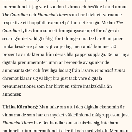
internationellt. Jag var i London i våras och besökte bland annat
The Guardian
och
Financial Times
som har blivit ett varnande
respektive ett hoppfullt exempel på hur det kan gå. Medan
The
Guardian
lyftes fram som ett framgångsexempel för några år
sedan går det väldigt dåligt för tidningen nu. De har 8 miljoner
unika besökare på sin sajt varje dag, men ändå kommer 50
procent av intäkterna från deras lilla pappersupplaga. De har inga
digitala prenumeranter, utan är beroende av sjunkande
annonsintäkter och frivilliga bidrag från läsare.
Financial Times
däremot klarar sig väldigt bra just tack vare digitala
prenumerationer, som har blivit en större intäktskälla än
annonser.
Ulrika Kärnborg:
Man talar om att i den digitala ekonomin är
vinnarna de som har en mycket väldefinierad målgrupp, som just
Financial Times
har. Det handlar om att nischa sig, inte bara
nationellt utan internationellt eller till och med globalt. Men man