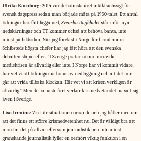
Ulrika Kärnborg:
2014 var det sämsta året intäktsmässigt för
svensk dagspress sedan man började mäta på 1950-talet. Ett antal
tidningar har fått lägga ned,
Svenska Dagbladet
står inför nya
nedskärningar och TT kommer också att behöva banta, inte
minst på bildsidan. När jag föreläst i Norge för bland andra
Schibsteds högsta chefer har jag fått höra att den svenska
debatten släpar efter: ”I Sverige pratar ni om huruvida
mediekrisen är allvarlig eller inte. I Norge har vi kommit vidare,
här vet vi att tidningarna hotas av nedläggning och att det inte
går att vrida tillbaka klockan. Här vet vi att krisen verkligen är
allvarlig.” Men det senaste året verkar krismedvetandet ha satt sig
även i Sverige.
Lisa Irenius:
Visst är situationen oroande och jag håller med om
att det finns ett större krismedvetenhet nu. Det är väldigt bra att
man tar det på allvar eftersom journalistik och inte minst
granskande journalistik fyller en oerhört viktig funktion i en