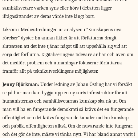
samhällsvetare varken syns eller hörs i debatten ligger
ifrågasättandet av deras värde inte långt bort.
Liksom i Medieutredningen är analysen i ”Kunskapens nya
rörelser” dyster. En annan likhet är att författarna dragit
slutsatsen att det inte tjänar något till att uppehålla sig vid att
sörja det förflutna. Digitaliseringens tidevarv är här och även om
det medfört problem och utmaningar fokuserar författarna
framför allt på teknikutvecklingens möjligheter.
Jenny Björkman:
Under ledning av Johan Östling har vi försökt
se på hur man kan bygga upp en ny sorts infrastruktur för att
humanisternas och samhällsvetarnas kunskap ska nå ut. Om
man vill ha en fungerande demokrati så krävs det en fungerande
offentlighet och det krävs fungerande kanaler mellan kunskap
och publik, offentligheten alltså. Om de nuvarande inte fungerar,
och det gör de inte, måste vi tänka nytt. Vi har bland annat varit i