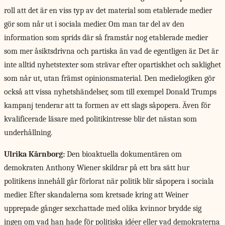
roll att det är en viss typ av det material som etablerade medier
gör som når ut i sociala medier. Om man tar del av den
information som sprids där så framstår nog etablerade medier
som mer åsiktsdrivna och partiska än vad de egentligen är. Det är
inte alltid nyhetstexter som strävar efter opartiskhet och saklighet
som når ut, utan främst opinionsmaterial. Den medielogiken gör
också att vissa nyhetshändelser, som till exempel Donald Trumps
kampanj tenderar att ta formen av ett slags såpopera. Även för
kvalificerade läsare med politikintresse blir det nästan som
underhållning.
Ulrika Kärnborg:
Den bioaktuella dokumentären om
demokraten Anthony Wiener skildrar på ett bra sätt hur
politikens innehåll går förlorat när politik blir såpopera i sociala
medier. Efter skandalerna som kretsade kring att Weiner
upprepade gånger sexchattade med olika kvinnor brydde sig
ingen om vad han hade för politiska idéer eller vad demokraterna