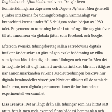
Dagbladet
och
Aftonbladet
med vinst. Det gör även
Bonniertidningarna
Expressen
och
Dagens Nyheter
. Men generellt
sjunker intäkterna för tidningsföretagen. Sammanlagt var
branschintäkterna under 2015 de lägsta sedan början av 1980-
talet. En gemensam utmaning består i att många företag gått över
till att annonsera via globala jättar som Facebook och Google.
Eftersom svenska tidningsföretag sällan särredovisar digitala
intäkter är det svårt att göra någon exakt bedömning av vilka
som lyckas bäst i den digitala omställningen och varför. Men det
är nog inte fel att utgå från att användarintäkter blir allt viktigare
när annonsmarknaden sviker. I Medieutredningen beskrivs hur
digitala betalmodeller visserligen blivit ett tillskott till de samlade
intäkterna, men digitala prenumerationer är fortfarande en
experimentell verksamhet.
Lisa Irenius:
Det är långt ifrån alla tidningar som har hittat sätt
att ta betalt, men goda exempel finns både på hemmaplan och