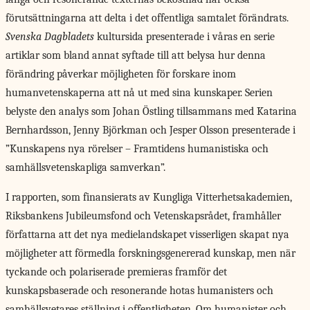
förutsättningarna att delta i det offentliga samtalet förändrats.
Svenska Dagbladets
kultursida presenterade i våras en serie
artiklar som bland annat syftade till att belysa hur denna
förändring påverkar möjligheten för forskare inom
humanvetenskaperna att nå ut med sina kunskaper. Serien
belyste den analys som Johan Östling tillsammans med Katarina
Bernhardsson, Jenny Björkman och Jesper Olsson presenterade i
”Kunskapens nya rörelser – Framtidens humanistiska och
samhällsvetenskapliga samverkan”.
I rapporten, som finansierats av Kungliga Vitterhetsakademien,
Riksbankens Jubileumsfond och Vetenskapsrådet, framhåller
författarna att det nya medielandskapet visserligen skapat nya
möjligheter att förmedla forskningsgenererad kunskap, men när
tyckande och polariserade premieras framför det
kunskapsbaserade och resonerande hotas humanisters och
samhällsvetares ställning i offentligheten. Om humanister och