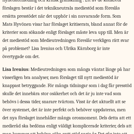
nyhetsförmedling och kritisk granskning”. Ett av de konkreta
förslagen består i det teknikneutrala mediestöd som föreslås
ersätta presstödet när det upphör i sin nuvarande form. Som
Mats Hyvönen visar har förslaget kritiserats, bland annat för de
kriterier som sökande enligt förslaget måste leva upp till. Men är
det mediestöd som Medieutredningen föreslår verkligen rätt svar
på problemet? Lisa Irenius och Ulrika Kärnborg är inte
övertygade om det.
Lisa Irenius:
Medieutredningen som många väntat länge på har
visserligen bra analyser, men förslaget till nytt mediestöd är
knappast betryggande. För många tidningar som i dag får presstöd
skulle det innebära stor osäkerhet och det är ju inte vad som
behövs i dessa tider, snarare tvärtom. Visst är det aktuellt att se
över systemet, det är inte perfekt och behöver uppdateras, men
det nya förslaget innehåller många orosmoment. Dels detta att ett
medieråd ska bedöma enligt väldigt komplicerade kriterier, dels att