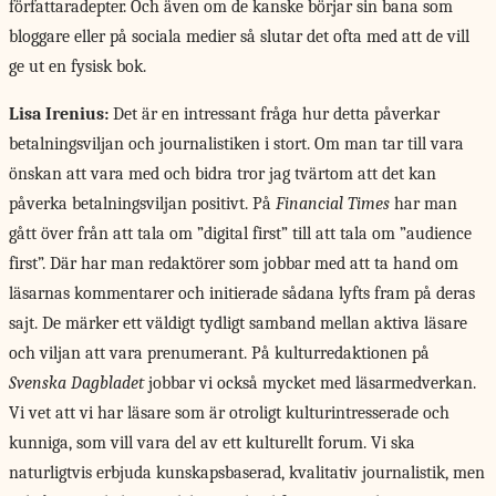
författaradepter. Och även om de kanske börjar sin bana som
bloggare eller på sociala medier så slutar det ofta med att de vill
ge ut en fysisk bok.
Lisa Irenius:
Det är en intressant fråga hur detta påverkar
betalningsviljan och journalistiken i stort. Om man tar till vara
önskan att vara med och bidra tror jag tvärtom att det kan
påverka betalningsviljan positivt. På
Financial Times
har man
gått över från att tala om ”digital first” till att tala om ”audience
first”. Där har man redaktörer som jobbar med att ta hand om
läsarnas kommentarer och initierade sådana lyfts fram på deras
sajt. De märker ett väldigt tydligt samband mellan aktiva läsare
och viljan att vara prenumerant. På kulturredaktionen på
Svenska Dagbladet
jobbar vi också mycket med läsarmedverkan.
Vi vet att vi har läsare som är otroligt kulturintresserade och
kunniga, som vill vara del av ett kulturellt forum. Vi ska
naturligtvis erbjuda kunskapsbaserad, kvalitativ journalistik, men