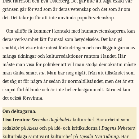
Dick Harrison och Eva Österberg. Det går inte att säga exakt var
gränsen går för vad som är deras vetenskap och det som är om
det. Det talar ju för att inte använda populärvetenskap.
– Om alltför få kommer i kontakt med humanvetenskaperna kan
deras verksamhet lätt framstå som betydelselös. Det kan gå
snabbt, det visar inte minst förändringen och nedläggningarna av
många tidningar och kulturredaktioner runtom i landet. Här
måste man visa för politiker att vill man stödja demokratin måste
man tänka smart
nu
. Man har nog utgått från att tillståndet som
det såg ut för några år sedan är normaltillståndet, men det är ett
skapat förhållande och är inte heller lastgammalt. Därmed kan
det också försvinna.
Om deltagarna:
Lisa Irenius:
Svenska Dagbladets
kulturchef. Har arbetat som
redaktör på
Axess
och på idé- och kritiksidorna i
Dagens Nyheters
kulturbilaga samt varit kulturchef på
Upsala Nya Tidning
. Har