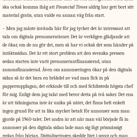
ska också komma ihåg att
Financial Times
aldrig har gett bort sitt
material gratis, utan valde en annan väg från start.
– Men jag måste invända här för jag tycker det är intressant att
tala om digitala prenumerationer. Det är verkligen glädjande att
de ökar, om de nu gör det, men så har vi också det som händer på
intäktssidan. Det är ett stort problem att den svenska pressen
sedan starten inte varit prenumerantfinansierad, utan
annonsfinansierad. Även om annonseringen ökar på den digitala
sidan så är det bara en bråkdel av vad man fick in på
pappersupplagan, det erkände till och med Schibsteds högsta chef
för mig. Enligt dem jag talat med beror detta på två saker. Det ena
är att tidningarna inte är unika på nätet, det finns helt enkelt
ingen grund för att ta lika mycket betalt för annonser som man
gjorde på 1960-talet. Det andra är att när man väl började få in
annonser på den digitala sidan lade man sig lågt prismässigt
redan från början. Digitaliseringen skedde litet i smyg och man