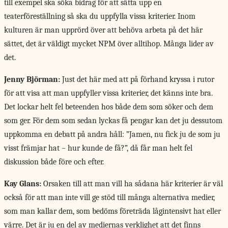
till exempel ska söka bidrag för att sätta upp en
teaterföreställning så ska du uppfylla vissa kriterier. Inom
kulturen är man upprörd över att behöva arbeta på det här
sättet, det är väldigt mycket NPM över alltihop. Många lider av
det.
Jenny Björman:
Just det här med att på förhand kryssa i rutor
för att visa att man uppfyller vissa kriterier, det känns inte bra.
Det lockar helt fel beteenden hos både dem som söker och dem
som ger. För dem som sedan lyckas få pengar kan det ju dessutom
uppkomma en debatt på andra håll: ”Jamen, nu fick ju de som ju
visst främjar hat – hur kunde de få?”, då får man helt fel
diskussion både före och efter.
Kay Glans:
Orsaken till att man vill ha sådana här kriterier är väl
också för att man inte vill ge stöd till många alternativa medier,
som man kallar dem, som bedöms företräda lågintensivt hat eller
värre. Det är ju en del av mediernas verklighet att det finns