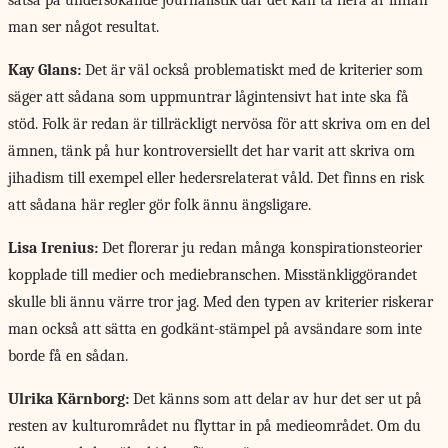
satsa på undersökande journalistik där det kan ta flera år innan
man ser något resultat.
Kay Glans:
Det är väl också problematiskt med de kriterier som
säger att sådana som uppmuntrar lågintensivt hat inte ska få
stöd. Folk är redan är tillräckligt nervösa för att skriva om en del
ämnen, tänk på hur kontroversiellt det har varit att skriva om
jihadism till exempel eller hedersrelaterat våld. Det finns en risk
att sådana här regler gör folk ännu ängsligare.
Lisa Irenius:
Det florerar ju redan många konspirationsteorier
kopplade till medier och mediebranschen. Misstänkliggörandet
skulle bli ännu värre tror jag. Med den typen av kriterier riskerar
man också att sätta en godkänt-stämpel på avsändare som inte
borde få en sådan.
Ulrika Kärnborg:
Det känns som att delar av hur det ser ut på
resten av kulturområdet nu flyttar in på medieområdet. Om du