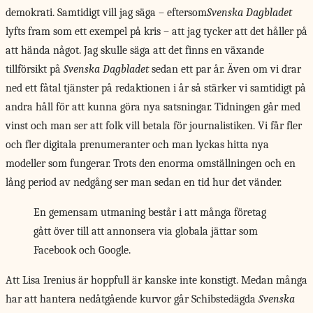
demokrati. Samtidigt vill jag säga – eftersom
Svenska Dagbladet
lyfts fram som ett exempel på kris – att jag tycker att det håller på
att hända något. Jag skulle säga att det finns en växande
tillförsikt på
Svenska Dagbladet
sedan ett par år. Även om vi drar
ned ett fåtal tjänster på redaktionen i år så stärker vi samtidigt på
andra håll för att kunna göra nya satsningar. Tidningen går med
vinst och man ser att folk vill betala för journalistiken. Vi får fler
och fler digitala prenumeranter och man lyckas hitta nya
modeller som fungerar. Trots den enorma omställningen och en
lång period av nedgång ser man sedan en tid hur det vänder.
En gemensam utmaning består i att många företag
gått över till att annonsera via globala jättar som
Facebook och Google.
Att Lisa Irenius
är hoppfull är kanske inte konstigt. Medan många
har att hantera nedåtgående kurvor går Schibstedägda
Svenska