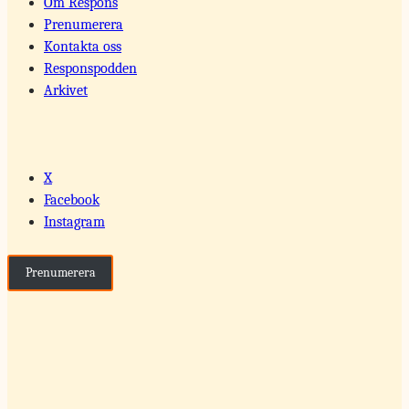
Om Respons
Prenumerera
Kontakta oss
Responspodden
Arkivet
X
Facebook
Instagram
Prenumerera