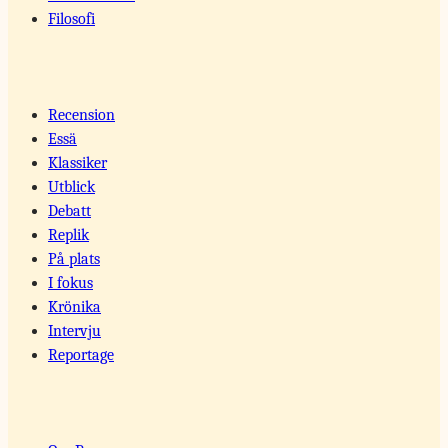
Filosofi
Recension
Essä
Klassiker
Utblick
Debatt
Replik
På plats
I fokus
Krönika
Intervju
Reportage