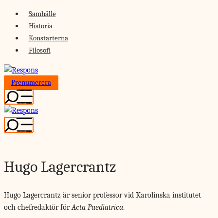
Skip
Samhälle
to
Historia
content
Konstarterna
Filosofi
Prenumerera
Hugo Lagercrantz
Hugo Lagercrantz är senior professor vid Karolinska institutet
och chefredaktör för
Acta Paediatrica
.