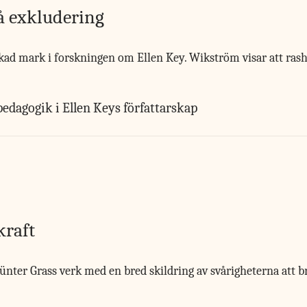
å exkludering
d mark i forskningen om Ellen Key. Wikström visar att rashyg
dagogik i Ellen Keys författarskap
raft
Günter Grass verk med en bred skildring av svårigheterna att b