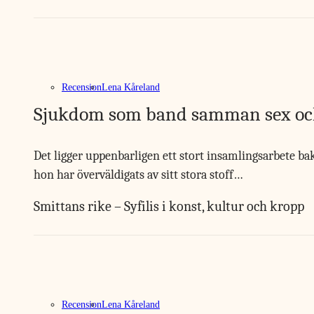
Recension
Lena Kåreland
Sjukdom som band samman sex oc
Det ligger uppenbarligen ett stort insamlingsarbete ba
hon har överväldigats av sitt stora stoff…
Smittans rike – Syfilis i konst, kultur och kropp
Recension
Lena Kåreland