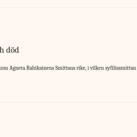
h död
kom Agneta Rahikainens Smittans rike, i vilken syfilissmittan