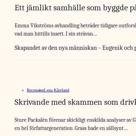
Ett jämlikt samhälle som byggde p
Emma Vikströms avhandling beträder tidigare outforska
vad man hittills insett. I sin strävan…
Skapandet av den nya människan – Eugenik och pe
Recension
Lena Kåreland
Skrivande med skammen som drivk
Sture Packalén förenar skickligt enskilda analyser av 
en hel författargeneration. Grass hade en sällsynt…