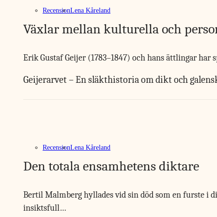
Recension
Lena Kåreland
Växlar mellan kulturella och perso
Erik Gustaf Geijer (1783–1847) och hans ättlingar har spe
Geijerarvet – En släkthistoria om dikt och galen
Recension
Lena Kåreland
Den totala ensamhetens diktare
Bertil Malmberg hyllades vid sin död som en furste i d
insiktsfull…