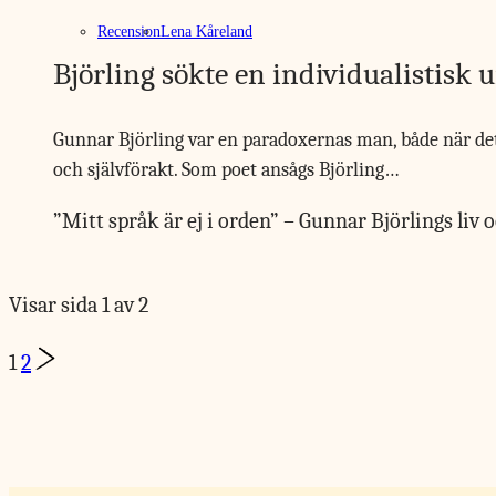
Recension
Lena Kåreland
Björling sökte en individualistisk 
Gunnar Björling var en paradoxernas man, både när det 
och självförakt. Som poet ansågs Björling…
”Mitt språk är ej i orden” – Gunnar Björlings liv 
Visar sida 1 av 2
Page
Next
1
2
Page
navigation