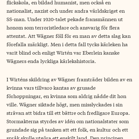
flickskola, en bildad humanist, men också en
nationalist, nazist och under andra världskriget en
SS-man. Under 1920-talet pekade fransmännen ut
honom som terroristledare och ansvarig för flera
attentat. Att Wägner föll för en man av detta slag kan
förefalla märkligt. Men i detta fall tycks kärleken ha
varit blind och enligt Wirtén var Eberlein kanske
Wägners enda lyckliga kärlekshistoria.
I Wirténs skildring av Wägner framträder bilden av en
kvinna vars tillvaro kantas av grusade
förhoppningar, en kvinna som aldrig nådde dit hon
ville. Wägner siktade högt, men misslyckades i sin
strävan att bidra till ett bättre och fredligare Europa.
Stormakterna styrdes av idén om nationalstater som
grundade sig på tanken att ett folk, en kultur och ett
språk skulle utgöra ett enskilt land. Den principen