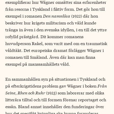
exemplifierar hur Wägner omsätter sina erfarenheter
från resorna i Tyskland i fiktiv form. Det gör hon till
exempel i romanen
Den namnlösa
(1922) där hon
beskriver hur krigets militarism och våld kunde
tränga in även i den svenska idyllen, i en till det yttre
rofylld prästgård. Dit kommer romanens
huvudperson Rakel, som varit med om en traumatisk
våldtäkt. Det europeiska dramat förlägger Wägner i
romanen till Småland. Även där kan man finna
exempel på manssamhällets våld.
En sammanhållen syn på situationen i Tyskland och
på efterkrigstidens problem gav Wägner i boken
Från
Seine, Rhen och Ruhr
(1923) som laborerar med olika
litterära tilltal och till formen förenar reportaget och
essän. Bland annat innehåller den funderingar över
hur det specifikt kvinnliga ska kunna formuleras.