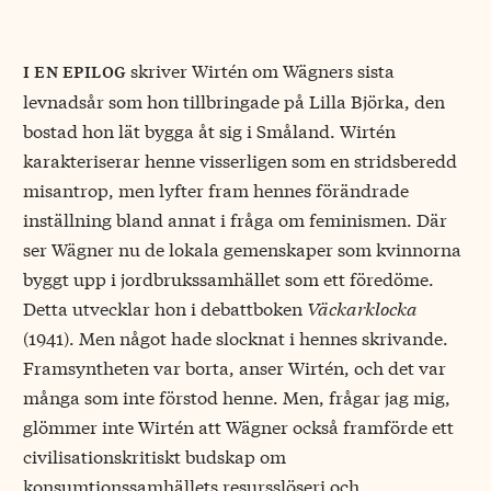
skriver Wirtén om Wägners sista
i en epilog
levnadsår som hon tillbringade på Lilla Björka, den
bostad hon lät bygga åt sig i Småland. Wirtén
karakteriserar henne visserligen som en stridsberedd
misantrop, men lyfter fram hennes förändrade
inställning bland annat i fråga om feminismen. Där
ser Wägner nu de lokala gemenskaper som kvinnorna
byggt upp i jordbrukssamhället som ett föredöme.
Detta utvecklar hon i debattboken
Väckarklocka
(1941). Men något hade slocknat i hennes skrivande.
Framsyntheten var borta, anser Wirtén, och det var
många som inte förstod henne. Men, frågar jag mig,
glömmer inte Wirtén att Wägner också framförde ett
civilisationskritiskt budskap om
konsumtionssamhällets resursslöseri och