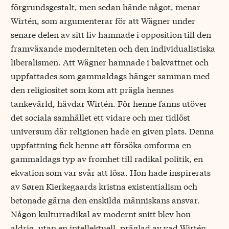
förgrundsgestalt, men sedan hände något, menar
Wirtén, som argumenterar för att Wägner under
senare delen av sitt liv hamnade i opposition till den
framväxande moderniteten och den individualistiska
liberalismen. Att Wägner hamnade i bakvattnet och
uppfattades som gammaldags hänger samman med
den religiositet som kom att prägla hennes
tankevärld, hävdar Wirtén. För henne fanns utöver
det sociala samhället ett vidare och mer tidlöst
universum där religionen hade en given plats. Denna
uppfattning fick henne att försöka omforma en
gammaldags typ av fromhet till radikal politik, en
ekvation som var svår att lösa. Hon hade inspirerats
av Søren Kierkegaards kristna existentialism och
betonade gärna den enskilda människans ansvar.
Någon kulturradikal av modernt snitt blev hon
aldrig, utan en intellektuell, präglad av vad Wirtén