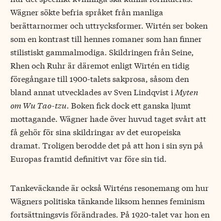
Wägner sökte befria språket från manliga
berättarnormer och uttrycksformer. Wirtén ser boken
som en kontrast till hennes romaner som han finner
stilistiskt gammalmodiga. Skildringen från Seine,
Rhen och Ruhr är däremot enligt Wirtén en tidig
föregångare till 1900-talets sakprosa, såsom den
bland annat utvecklades av Sven Lindqvist i
Myten
om Wu Tao-tzu
. Boken fick dock ett ganska ljumt
mottagande. Wägner hade över huvud taget svårt att
få gehör för sina skildringar av det europeiska
dramat. Troligen berodde det på att hon i sin syn på
Europas framtid definitivt var före sin tid.
Tankeväckande är också Wirténs resonemang om hur
Wägners politiska tänkande liksom hennes feminism
fortsättningsvis förändrades. På 1920-talet var hon en