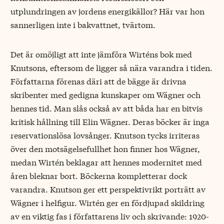
utplundringen av jordens energikällor? Här var hon
sannerligen inte i bakvattnet, tvärtom.
Det är omöjligt att inte jämföra Wirténs bok med
Knutsons, eftersom de ligger så nära varandra i tiden.
Författarna förenas däri att de bägge är drivna
skribenter med gedigna kunskaper om Wägner och
hennes tid. Man slås också av att båda har en bitvis
kritisk hållning till Elin Wägner. Deras böcker är inga
reservationslösa lovsånger. Knutson tycks irriteras
över den motsägelsefullhet hon finner hos Wägner,
medan Wirtén beklagar att hennes modernitet med
åren bleknar bort. Böckerna kompletterar dock
varandra. Knutson ger ett perspektivrikt porträtt av
Wägner i helfigur. Wirtén ger en fördjupad skildring
av en viktig fas i författarens liv och skrivande: 1920-