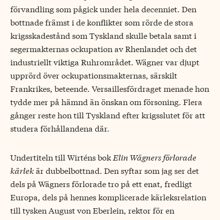
förvandling som pågick under hela decenniet. Den
bottnade främst i de konflikter som rörde de stora
krigsskadestånd som Tyskland skulle betala samt i
segermakternas ockupation av Rhenlandet och det
industriellt viktiga Ruhrområdet. Wägner var djupt
upprörd över ockupationsmakternas, särskilt
Frankrikes, beteende. Versaillesfördraget menade hon
tydde mer på hämnd än önskan om försoning. Flera
gånger reste hon till Tyskland efter krigsslutet för att
studera förhållandena där.
Undertiteln till Wirténs bok
Elin Wägners förlorade
kärlek
är dubbelbottnad. Den syftar som jag ser det
dels på Wägners förlorade tro på ett enat, fredligt
Europa, dels på hennes komplicerade kärleksrelation
till tysken August von Eberlein, rektor för en