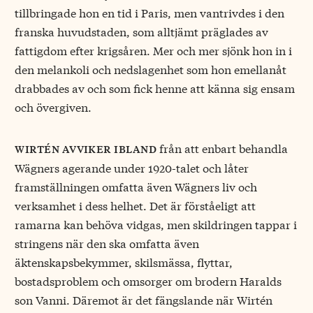
tillbringade hon en tid i Paris, men vantrivdes i den
franska huvudstaden, som alltjämt präglades av
fattigdom efter krigsåren. Mer och mer sjönk hon in i
den melankoli och nedslagenhet som hon emellanåt
drabbades av och som fick henne att känna sig ensam
och övergiven.
från att enbart behandla
wirtén avviker ibland
Wägners agerande under 1920-talet och låter
framställningen omfatta även Wägners liv och
verksamhet i dess helhet. Det är förståeligt att
ramarna kan behöva vidgas, men skildringen tappar i
stringens när den ska omfatta även
äktenskapsbekymmer, skilsmässa, flyttar,
bostadsproblem och omsorger om brodern Haralds
son Vanni. Däremot är det fängslande när Wirtén