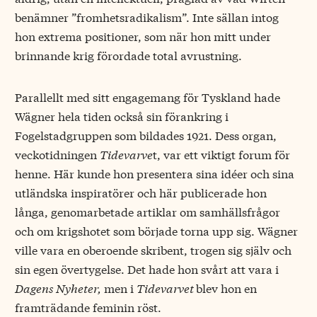
benämner ”fromhetsradikalism”. Inte sällan intog
hon extrema positioner, som när hon mitt under
brinnande krig förordade total avrustning.
Parallellt med sitt engagemang för Tyskland hade
Wägner hela tiden också sin förankring i
Fogelstadgruppen som bildades 1921. Dess organ,
veckotidningen
Tidevarve
t, var ett viktigt forum för
henne. Här kunde hon presentera sina idéer och sina
utländska inspiratörer och här publicerade hon
långa, genomarbetade artiklar om samhällsfrågor
och om krigshotet som började torna upp sig. Wägner
ville vara en oberoende skribent, trogen sig själv och
sin egen övertygelse. Det hade hon svårt att vara i
Dagens Nyheter,
men i
Tidevarvet
blev hon en
framträdande feminin röst.