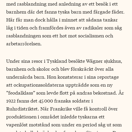
med rasblandning med anledning av ett besök i ett
barnhem där det fanns tyska barn med färgade fäder.
Här får man dock hålla i minnet att sådana tankar
låg i tiden och framfördes även av radikaler som såg
rasblandningen som ett hot mot socialismen och
arbetarrörelsen.
Under sina resor i Tyskland besökte Wägner sjukhus,
barnhem och skolor och blev förskräckt över alla
undernärda barn. Hon konstaterar i sina reportage
att ockupationssoldaterna uppträdde som en ny
”feodalklass” som levde flott på andras bekostnad. År
1922 fanns det 45 000 franska soldater i
Ruhrdistriktet. När Frankrike ville få kontroll över
produktionen i området inledde tyskarna ett
vapenlöst motstånd som under en period såg ut som