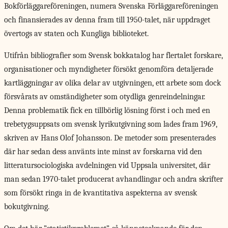
Bokförläggareföreningen, numera Svenska Förläggareföreningen
och finansierades av denna fram till 1950-talet, när uppdraget
övertogs av staten och Kungliga biblioteket.
Utifrån bibliografier som Svensk bokkatalog har flertalet forskare,
organisationer och myndigheter försökt genomföra detaljerade
kartläggningar av olika delar av utgivningen, ett arbete som dock
försvårats av omständigheter som otydliga genreindelningar.
Denna problematik fick en tillbörlig lösning först i och med en
trebetygsuppsats om svensk lyrikutgivning som lades fram 1969,
skriven av Hans Olof Johansson. De metoder som presenterades
där har sedan dess använts inte minst av forskarna vid den
litteratursociologiska avdelningen vid Uppsala universitet, där
man sedan 1970-talet producerat avhandlingar och andra skrifter
som försökt ringa in de kvantitativa aspekterna av svensk
bokutgivning.