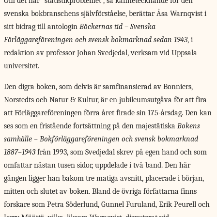
Om det här ”statistikproblemet”, så kännetecknande för den
svenska bokbranschens självförståelse, berättar Åsa Warnqvist i
sitt bidrag till antologin
Böckernas tid – Svenska
Förläggareföreningen och svensk bokmarknad sedan 1943
, i
redaktion av professor Johan Svedjedal, verksam vid Uppsala
universitet.
Den digra boken, som delvis är samfinansierad av Bonniers,
Norstedts och Natur & Kultur, är en jubileumsutgåva för att fira
att Förläggareföreningen förra året firade sin 175-årsdag. Den kan
ses som en fristående fortsättning på den majestätiska
Bokens
samhälle – Bokförläggareföreningen och svensk bokmarknad
1887–1943
från 1993, som Svedjedal skrev på egen hand och som
omfattar nästan tusen sidor, uppdelade i två band. Den här
gången ligger han bakom tre matiga avsnitt, placerade i början,
mitten och slutet av boken. Bland de övriga författarna finns
forskare som Petra Söderlund, Gunnel Furuland, Erik Peurell och