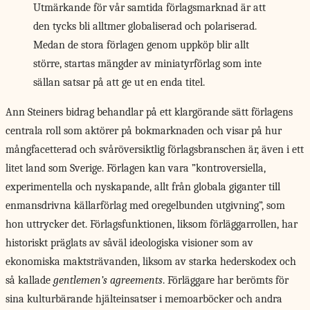
Utmärkande för vår samtida förlagsmarknad är att
den tycks bli alltmer globaliserad och polariserad.
Medan de stora förlagen genom uppköp blir allt
större, startas mängder av miniatyrförlag som inte
sällan satsar på att ge ut en enda titel.
Ann Steiners bidrag
behandlar på ett klargörande sätt förlagens
centrala roll som aktörer på bokmarknaden och visar på hur
mångfacetterad och svåröversiktlig förlagsbranschen är, även i ett
litet land som Sverige. Förlagen kan vara ”kontroversiella,
experimentella och nyskapande, allt från globala giganter till
enmansdrivna källarförlag med oregelbunden utgivning”, som
hon uttrycker det. Förlagsfunktionen, liksom förläggarrollen, har
historiskt präglats av såväl ideologiska visioner som av
ekonomiska maktsträvanden, liksom av starka hederskodex och
så kallade
gentlemen’s agreements
. Förläggare har berömts för
sina kulturbärande hjälteinsatser i memoarböcker och andra