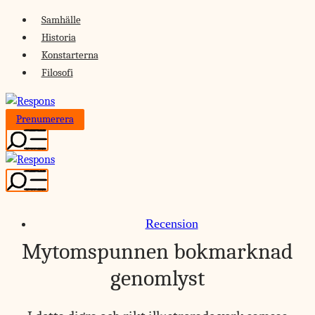
Skip
Samhälle
to
Historia
content
Konstarterna
Filosofi
Prenumerera
Recension
Mytomspunnen bokmarknad
genomlyst