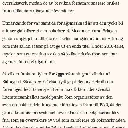
översiktsverk, medan de av besvikna författare snarare brukat
framställas som utsugande översittare.
Utmärkande för vår samtida förlagsmarknad är att den tycks bli
alltmer globaliserad och polariserad. Medan de stora förlagen
genom uppköp blir allt större, startas mängder av miniatyrförlag
som inte sällan satsar på att ge ut en enda titel. Under 2000-talet,
mycket som ett resultat av den så kallade deckarboomen, har
agenter fått en viktigare roll.
Så vilken funktion fyller Förläggareföreningen i allt detta?
Bidragen i
Böckernas tid
visar tydligt på den nyckelroll som
föreningen hela tiden spelat som maktfaktor i det svenska
litteratursamhällets medelpunkt. Som organisatörer av den
svenska bokhandeln fungerade föreningen fram till 1970, då det
gamla kommissionssystemet avvecklades och bokpriserna blev
fria, som en övervakare av vad som salufördes på bokmarknaden.