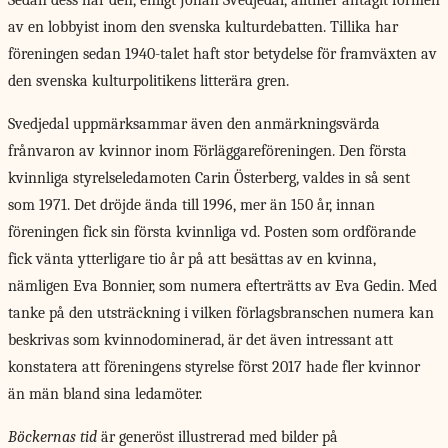
Sedan dess har den, enligt Johan Svedjedal, alltmer antagit formen
av en lobbyist inom den svenska kulturdebatten. Tillika har
föreningen sedan 1940-talet haft stor betydelse för framväxten av
den svenska kulturpolitikens litterära gren.
Svedjedal uppmärksammar även den anmärkningsvärda
frånvaron av kvinnor inom Förläggareföreningen. Den första
kvinnliga styrelseledamoten Carin Österberg, valdes in så sent
som 1971. Det dröjde ända till 1996, mer än 150 år, innan
föreningen fick sin första kvinnliga vd. Posten som ordförande
fick vänta ytterligare tio år på att besättas av en kvinna,
nämligen Eva Bonnier, som numera efterträtts av Eva Gedin. Med
tanke på den utsträckning i vilken förlagsbranschen numera kan
beskrivas som kvinnodominerad, är det även intressant att
konstatera att föreningens styrelse först 2017 hade fler kvinnor
än män bland sina ledamöter.
Böckernas tid
är generöst illustrerad med bilder på