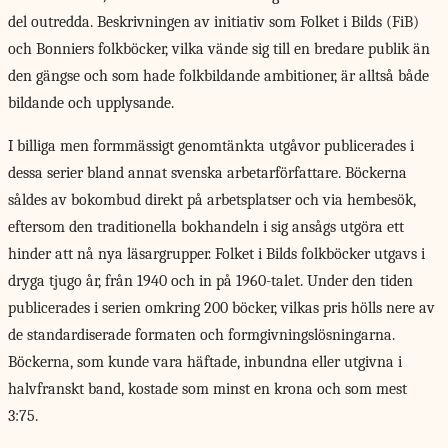
del outredda. Beskrivningen av initiativ som Folket i Bilds (FiB)
och Bonniers folkböcker, vilka vände sig till en bredare publik än
den gängse och som hade folkbildande ambitioner, är alltså både
bildande och upplysande.
I billiga men formmässigt genomtänkta utgåvor publicerades i
dessa serier bland annat svenska arbetarförfattare. Böckerna
såldes av bokombud direkt på arbetsplatser och via hembesök,
eftersom den traditionella bokhandeln i sig ansågs utgöra ett
hinder att nå nya läsargrupper. Folket i Bilds folkböcker utgavs i
dryga tjugo år, från 1940 och in på 1960-talet. Under den tiden
publicerades i serien omkring 200 böcker, vilkas pris hölls nere av
de standardiserade formaten och formgivningslösningarna.
Böckerna, som kunde vara häftade, inbundna eller utgivna i
halvfranskt band, kostade som minst en krona och som mest
3:75.