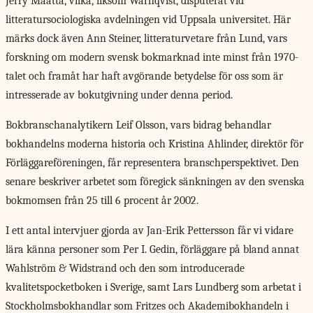
Jerry Määttä, vilka, liksom Warnqvist, disputerat vid
litteratursociologiska avdelningen vid Uppsala universitet. Här
märks dock även Ann Steiner, litteraturvetare från Lund, vars
forskning om modern svensk bokmarknad inte minst från 1970-
talet och framåt har haft avgörande betydelse för oss som är
intresserade av bokutgivning under denna period.
Bokbranschanalytikern Leif Olsson, vars bidrag behandlar
bokhandelns moderna historia och Kristina Ahlinder, direktör för
Förläggareföreningen, får representera branschperspektivet. Den
senare beskriver arbetet som föregick sänkningen av den svenska
bokmomsen från 25 till 6 procent år 2002.
I ett antal intervjuer gjorda av Jan-Erik Pettersson får vi vidare
lära känna personer som Per I. Gedin, förläggare på bland annat
Wahlström & Widstrand och den som introducerade
kvalitetspocketboken i Sverige, samt Lars Lundberg som arbetat i
Stockholmsbokhandlar som Fritzes och Akademibokhandeln i