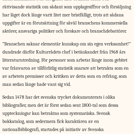
rättvisande statistik om sådant som upplagesiffror och försäljning
har läget dock länge varit litet mer bristfälligt, trots att sådana
uppgifter är en förutsättning för såväl branschens kommersiella
aktörer, ansvariga politiker och forskare och branschdebattörer.
”Branschen saknar elementär kunskap om sin egen verksamhet!”
dundrade därför Kulturrådets chef i betänkandet från 1968 års
litteraturutredning. För personer som arbetat länge inom gebitet
var frånvaron av tillförlitlig statistik snarare att betrakta som en
av arbetets premisser och kritiken av detta som en refräng, som
man sedan länge hade vant sig vid.
Sedan 1478 har det svenska trycket dokumenterats i olika
bibliografier, men det är först sedan sent 1800-tal som dessa
uppteckningar kan betraktas som systematiska. Svensk
bokkatalog, som sedermera fick karaktären av en
nationalbibliografi, startades på initiativ av Svenska