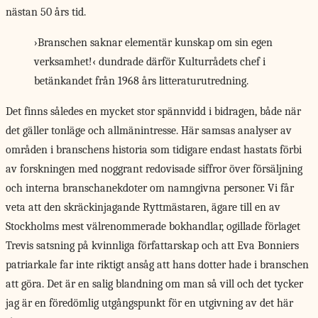
nästan 50 års tid.
›Branschen saknar elementär kunskap om sin egen
verksamhet!‹ dundrade därför Kulturrådets chef i
betänkandet från 1968 års litteraturutredning.
Det finns således
en mycket stor spännvidd i bidragen, både när
det gäller tonläge och allmänintresse. Här samsas analyser av
områden i branschens historia som tidigare endast hastats förbi
av forskningen med noggrant redovisade siffror över försäljning
och interna branschanekdoter om namngivna personer. Vi får
veta att den skräckinjagande Ryttmästaren, ägare till en av
Stockholms mest välrenommerade bokhandlar, ogillade förlaget
Trevis satsning på kvinnliga författarskap och att Eva Bonniers
patriarkale far inte riktigt ansåg att hans dotter hade i branschen
att göra. Det är en salig blandning om man så vill och det tycker
jag är en föredömlig utgångspunkt för en utgivning av det här