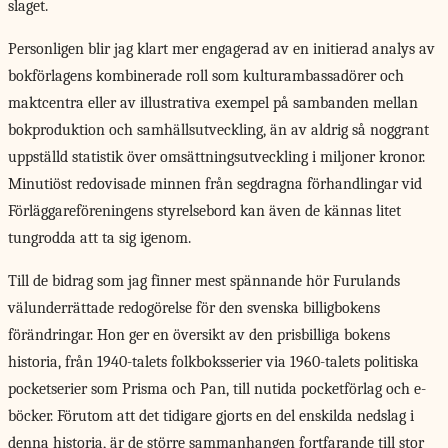
slaget.
Personligen blir jag klart mer engagerad av en initierad analys av
bokförlagens kombinerade roll som kulturambassadörer och
maktcentra eller av illustrativa exempel på sambanden mellan
bokproduktion och samhällsutveckling, än av aldrig så noggrant
uppställd statistik över omsättningsutveckling i miljoner kronor.
Minutiöst redovisade minnen från segdragna förhandlingar vid
Förläggareföreningens styrelsebord kan även de kännas litet
tungrodda att ta sig igenom.
Till de bidrag som jag finner mest spännande hör Furulands
välunderrättade redogörelse för den svenska billigbokens
förändringar. Hon ger en översikt av den prisbilliga bokens
historia, från 1940-talets folkboksserier via 1960-talets politiska
pocketserier som Prisma och Pan, till nutida pocketförlag och e-
böcker. Förutom att det tidigare gjorts en del enskilda nedslag i
denna historia, är de större sammanhangen fortfarande till stor