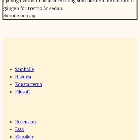
själsliga vällust hos läsaren i dag som när den utkom första
gången för trettio år sedan.
Simone och jag
Samhälle
Historia
Konstarterna
Filosofi
Recension
Essä
Klassiker