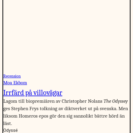
Recension
Moa Ekbom
Irrfärd på villovägar
Lagom till biopremiären av Christopher Nolans
The Odyssey
ges Stephen Frys tolkning av diktverket ut på svenska. Men
liksom Homeros epos gör den sig sannolikt bättre hörd än
läst.
Odyssé