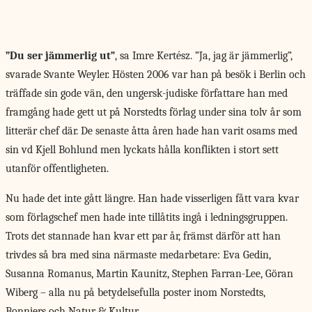
”Du ser jämmerlig ut”
, sa Imre Kertész. ”Ja, jag är jämmerlig”,
svarade Svante Weyler. Hösten 2006 var han på besök i Berlin och
träffade sin gode vän, den ungersk-judiske författare han med
framgång hade gett ut på Norstedts förlag under sina tolv år som
litterär chef där. De senaste åtta åren hade han varit osams med
sin vd Kjell Bohlund men lyckats hålla konflikten i stort sett
utanför offentligheten.
Nu hade det inte gått längre. Han hade visserligen fått vara kvar
som förlagschef men hade inte tillåtits ingå i ledningsgruppen.
Trots det stannade han kvar ett par år, främst därför att han
trivdes så bra med sina närmaste medarbetare: Eva Gedin,
Susanna Romanus, Martin Kaunitz, Stephen Farran-Lee, Göran
Wiberg – alla nu på betydelsefulla poster inom Norstedts,
Bonniers och Natur & Kultur.