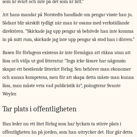
som är svårt och inte på det som är lätt.”
Att hans mandat på Norstedts handlade om pengar visste han ju.
Sådant blir särskilt tydligt när man är osams med verkställande
direktören. ”Skickade jag upp pengar så behövde han inte komma
in på mitt rum, skickade jag inte upp pengar så stod han i dörren.”
Basen för förlagens existens är inte förmågan att räkna utan att
läsa och välja ut god litteratur. ”Inga icke-läsare har någonsin
skapat ett bestående litterärt förlag. Sen behöver man ekonomer
och annan kompetens, men för att skapa detta måste man kunna
läsa, man måste veta vad publicistik är”, poängterar Svante
Weyler.
Tar plats i offentligheten
Han leder nu ett litet förlag som har lyckats ta större plats i
offentligheten än på jorden, som han uttrycker det. Hur går detta