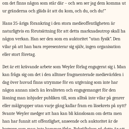
om det finns någon som står där – och sen ser jag dem komma ut
ur gränderna och gläds åt att du kom, och du, och du!”
Hans 25-åriga förankring i den stora medieoffentligheten är
naturligtvis en förutsättning för att detta marknadsutrop skall ha
någon verkan. Han ser den som en auktoritet ”utan fysik”. Den
vilar på att han bara representerar sig själv, ingen organisation
eller stort företag.
Det är ett krävande arbete som Weyler förlag engagerat sig i. Man
kan fråga sig om det i den alltmer fragmenterade medievärlden i
dag över huvud finns utrymme för en utgivning som inte har
någon annan nisch än kvaliteten och engagemanget för den
läsning man inbjuder publiken till, som alltså inte vilar på genrer
eller målgrupper utan varje gång kallar fram en läsekrets på nytt?
Svante Weyler medger att han kan bli känslosam om detta men
han har funnit att offentlighet, anseende och auktoritet är de
begrepp som man inte kommer ifrån. Bekräftelsen på detta är att