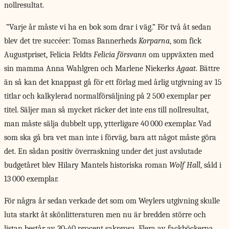
nollresultat.
”Varje år måste vi ha en bok som drar i väg.” För två åt sedan
blev det tre succéer: Tomas Bannerheds
Korparna
, som fick
Augustpriset, Felicia Feldts
Felicia försvann
om uppväxten med
sin mamma Anna Wahlgren och Marlene Niekerks
Agaat
. Bättre
än så kan det knappast gå för ett förlag med årlig utgivning av 15
titlar och kalkylerad normalförsäljning på 2 500 exemplar per
titel. Säljer man så mycket räcker det inte ens till nollresultat,
man måste sälja dubbelt upp, ytterligare 40 000 exemplar. Vad
som ska gå bra vet man inte i förväg, bara att något måste göra
det. En sådan positiv överraskning under det just avslutade
budgetåret blev Hilary Mantels historiska roman
Wolf Hall
, såld i
13 000 exemplar.
För några år sedan verkade det som om Weylers utgivning skulle
luta starkt åt skönlitteraturen men nu är bredden större och
listan består av 30-40 procent sakprosa. Flera av fackböckerna