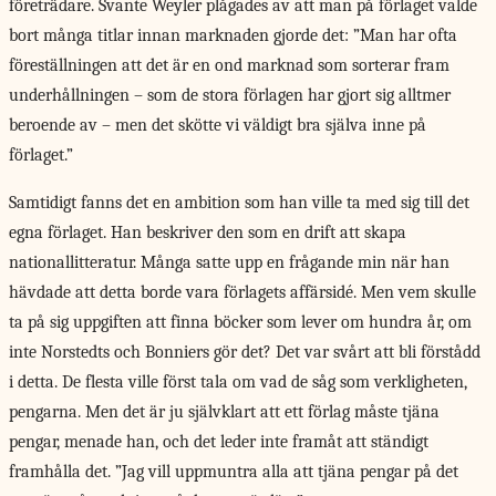
företrädare. Svante Weyler plågades av att man på förlaget valde
bort många titlar innan marknaden gjorde det: ”Man har ofta
föreställningen att det är en ond marknad som sorterar fram
underhållningen – som de stora förlagen har gjort sig alltmer
beroende av – men det skötte vi väldigt bra själva inne på
förlaget.”
Samtidigt fanns det en ambition som han ville ta med sig till det
egna förlaget. Han beskriver den som en drift att skapa
nationallitteratur. Många satte upp en frågande min när han
hävdade att detta borde vara förlagets affärsidé. Men vem skulle
ta på sig uppgiften att finna böcker som lever om hundra år, om
inte Norstedts och Bonniers gör det? Det var svårt att bli förstådd
i detta. De flesta ville först tala om vad de såg som verkligheten,
pengarna. Men det är ju självklart att ett förlag måste tjäna
pengar, menade han, och det leder inte framåt att ständigt
framhålla det. ”Jag vill uppmuntra alla att tjäna pengar på det