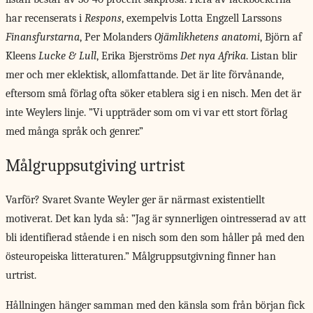
har recenserats i
Respons
, exempelvis Lotta Engzell Larssons
Finansfurstarna
, Per Molanders
Ojämlikhetens anatomi
, Björn af
Kleens
Lucke & Lull
, Erika Bjerströms
Det nya Afrika
. Listan blir
mer och mer eklektisk, allomfattande. Det är lite förvånande,
eftersom små förlag ofta söker etablera sig i en nisch. Men det är
inte Weylers linje. ”Vi uppträder som om vi var ett stort förlag
med många språk och genrer.”
Målgruppsutgiving urtrist
Varför? Svaret Svante Weyler ger är närmast existentiellt
motiverat. Det kan lyda så: ”Jag är synnerligen ointresserad av att
bli identifierad stående i en nisch som den som håller på med den
östeuropeiska litteraturen.” Målgruppsutgivning finner han
urtrist.
Hållningen hänger samman med den känsla som från början fick