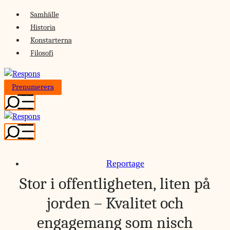
Skip
Samhälle
to
Historia
content
Konstarterna
Filosofi
Prenumerera
Reportage
Stor i offentligheten, liten på
jorden – Kvalitet och
engagemang som nisch