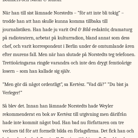
När han till sist lämnade Norstedts – ”för att inte bli tokig” –
trodde han att han skulle kunna komma tillbaka till
journalistiken. Han hade ju varit
Ord & Bild
-redaktör, dramaturg
på radioteatern, arbetat på kulturradion, bland annat som dess
chef, och varit korrespondent i Berlin under de omtumlande åren
efter murens fall. Men när han slutade på Norstedts teg telefonen.
Trettioåringarna ringde varandra och inte den drygt femtioårige
losern – som han kallade sig själv.
”Men gör då något ordentligt”, sa Kertész. ”Vad då?” ”Du bist ja
Verleger!”
Så blev det. Innan han lämnade Norstedts hade Weyler
rekommenderat en bok av Kertész till utgivning men därifrån
hade inte kommit något bud. Han bad nu författaren om tre
veckors tid för att formellt bilda en förlagsfirma. Det fick han och