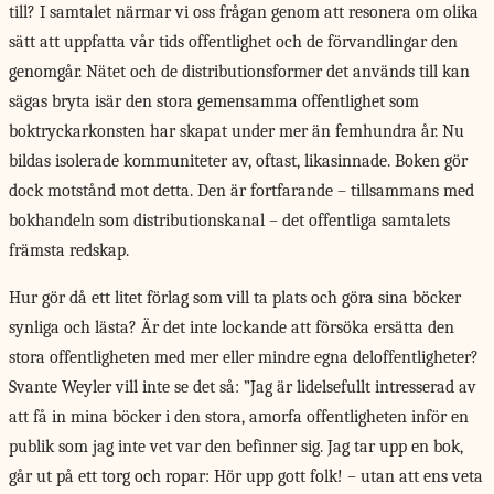
till? I samtalet närmar vi oss frågan genom att resonera om olika
sätt att uppfatta vår tids offentlighet och de förvandlingar den
genomgår. Nätet och de distributionsformer det används till kan
sägas bryta isär den stora gemensamma offentlighet som
boktryckarkonsten har skapat under mer än femhundra år. Nu
bildas isolerade kommuniteter av, oftast, likasinnade. Boken gör
dock motstånd mot detta. Den är fortfarande – tillsammans med
bokhandeln som distributionskanal – det offentliga samtalets
främsta redskap.
Hur gör då ett litet förlag som vill ta plats och göra sina böcker
synliga och lästa? Är det inte lockande att försöka ersätta den
stora offentligheten med mer eller mindre egna deloffentligheter?
Svante Weyler vill inte se det så: ”Jag är lidelsefullt intresserad av
att få in mina böcker i den stora, amorfa offentligheten inför en
publik som jag inte vet var den befinner sig. Jag tar upp en bok,
går ut på ett torg och ropar: Hör upp gott folk! – utan att ens veta