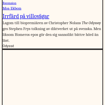
Recension
Moa Ekbom
Irrfärd på villovägar
Lagom till biopremiären av Christopher Nolans
The Odyssey
ges Stephen Frys tolkning av diktverket ut på svenska. Men
liksom Homeros epos gör den sig sannolikt bättre hörd än
läst.
Odyssé