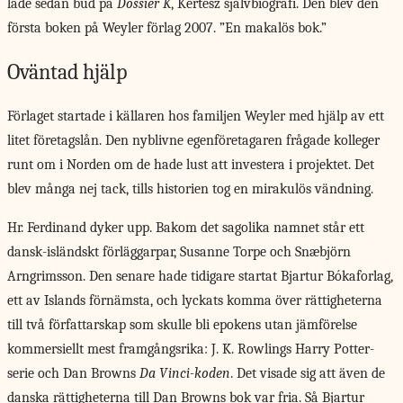
lade sedan bud på
Dossier K
, Kertész självbiografi. Den blev den
första boken på Weyler förlag 2007. ”En makalös bok.”
Oväntad hjälp
Förlaget startade i källaren hos familjen Weyler med hjälp av ett
litet företagslån. Den nyblivne egenföretagaren frågade kolleger
runt om i Norden om de hade lust att investera i projektet. Det
blev många nej tack, tills historien tog en mirakulös vändning.
Hr. Ferdinand dyker upp. Bakom det sagolika namnet står ett
dansk-isländskt förläggarpar, Susanne Torpe och Snæbjörn
Arngrimsson. Den senare hade tidigare startat Bjartur Bókaforlag,
ett av Islands förnämsta, och lyckats komma över rättigheterna
till två författarskap som skulle bli epokens utan jämförelse
kommersiellt mest framgångsrika: J. K. Rowlings Harry Potter-
serie och Dan Browns
Da Vinci-koden
. Det visade sig att även de
danska rättigheterna till Dan Browns bok var fria. Så Bjartur