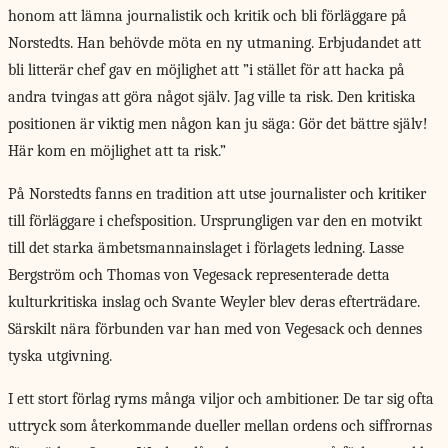
honom att lämna journalistik och kritik och bli förläggare på
Norstedts. Han behövde möta en ny utmaning. Erbjudandet att
bli litterär chef gav en möjlighet att ”i stället för att hacka på
andra tvingas att göra något själv. Jag ville ta risk. Den kritiska
positionen är viktig men någon kan ju säga: Gör det bättre själv!
Här kom en möjlighet att ta risk.”
På Norstedts fanns en tradition att utse journalister och kritiker
till förläggare i chefsposition. Ursprungligen var den en motvikt
till det starka ämbetsmannainslaget i förlagets ledning. Lasse
Bergström och Thomas von Vegesack representerade detta
kulturkritiska inslag och Svante Weyler blev deras efterträdare.
Särskilt nära förbunden var han med von Vegesack och dennes
tyska utgivning.
I ett stort förlag ryms många viljor och ambitioner. De tar sig ofta
uttryck som återkommande dueller mellan ordens och siffrornas