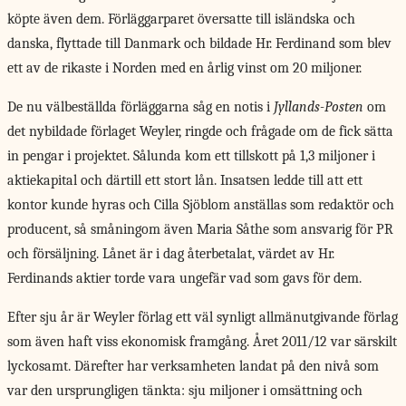
köpte även dem. Förläggarparet översatte till isländska och
danska, flyttade till Danmark och bildade Hr. Ferdinand som blev
ett av de rikaste i Norden med en årlig vinst om 20 miljoner.
De nu välbeställda förläggarna såg en notis i
Jyllands-Posten
om
det nybildade förlaget Weyler, ringde och frågade om de fick sätta
in pengar i projektet. Sålunda kom ett tillskott på 1,3 miljoner i
aktiekapital och därtill ett stort lån. Insatsen ledde till att ett
kontor kunde hyras och Cilla Sjöblom anställas som redaktör och
producent, så småningom även Maria Såthe som ansvarig för PR
och försäljning. Lånet är i dag återbetalat, värdet av Hr.
Ferdinands aktier torde vara ungefär vad som gavs för dem.
Efter sju år är Weyler förlag ett väl synligt allmänutgivande förlag
som även haft viss ekonomisk framgång. Året 2011/12 var särskilt
lyckosamt. Därefter har verksamheten landat på den nivå som
var den ursprungligen tänkta: sju miljoner i omsättning och