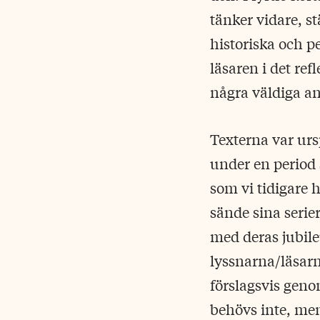
tänker vidare, st
historiska och p
läsaren i det re
några väldiga a
Texterna var urs
under en period
som vi tidigare 
sände sina serie
med deras jubileu
lyssnarna/läsarn
förslagsvis genom
behövs inte, men