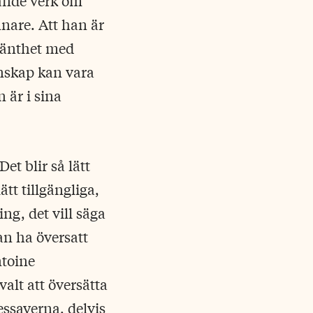
tande verk om
nare. Att han är
yhänthet med
nskap kan vara
 är i sina
t blir så lätt
ätt tillgängliga,
ng, det vill säga
an ha översatt
ntoine
valt att översätta
essayerna, delvis