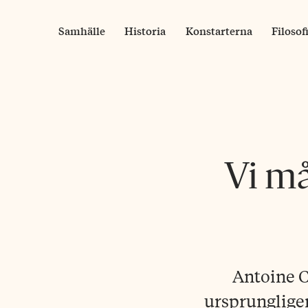
Skip
to
Samhälle
Historia
Konstarterna
Filosof
content
Vi må
Antoine C
ursprungligen