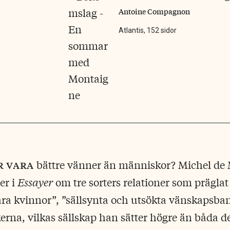
Antoine Compagnon
Atlantis, 152 sidor
r vara
bättre vänner än människor? Michel de
er i
Essayer
om tre sorters relationer som präglat 
ra kvinnor”, ”sällsynta och utsökta vänskapsba
kerna, vilkas sällskap han sätter högre än båda d