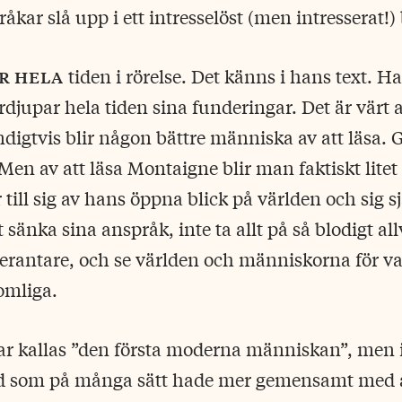
åkar slå upp i ett intresselöst (men intresserat!
r hela
tiden i rörelse. Det känns i hans text. H
rdjupar hela tiden sina funderingar. Det är värt 
igtvis blir någon bättre människa av att läsa. 
 Men av att läsa Montaigne blir man faktiskt litet b
till sig av hans öppna blick på världen och sig 
 sänka sina anspråk, inte ta allt på så blodigt allv
lerantare, och se världen och människorna för vad 
omliga.
r kallas ”den första moderna människan”, men i 
tid som på många sätt hade mer gemensamt med 