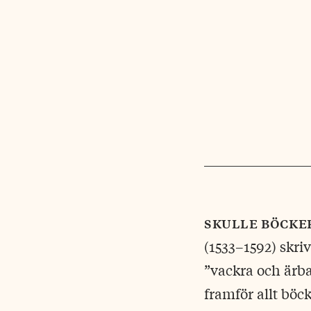
skulle böcke
(1533–1592) skriv
”vackra och ärba
framför allt böc