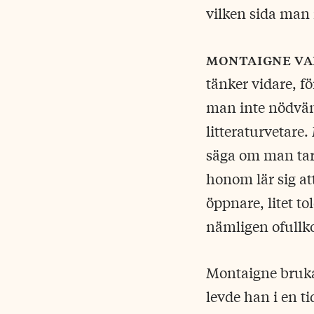
vilken sida man r
montaigne va
tänker vidare, fö
man inte nödvänd
litteraturvetare.
säga om man tar 
honom lär sig att
öppnare, litet to
nämligen ofullk
Montaigne bruka
levde han i en 