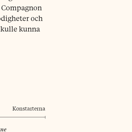
en Compagnon
odigheter och
 skulle kunna
Konstarterna
gne