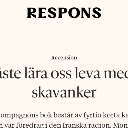
i
Recension
ste lära oss leva me
skavanker
ompagnons bok består av fyrtio korta k
 var föredrag i den franska radion. Mo