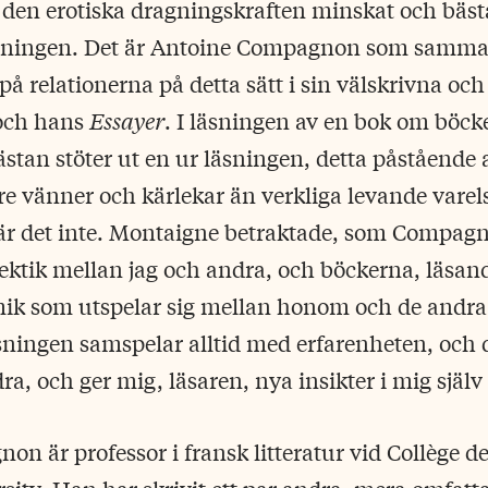
den erotiska dragningskraften minskat och bäst
äsningen. Det är Antoine Compagnon som samma
å relationerna på detta sätt i sin välskrivna och
och hans
Essayer
. I läsningen av en bok om böc
stan stöter ut en ur läsningen, detta påstående 
tre vänner och kärlekar än verkliga levande varel
 är det inte. Montaigne betraktade, som Compag
lektik mellan jag och andra, och böckerna, läsand
ik som utspelar sig mellan honom och de andr
sningen samspelar alltid med erfarenheten, och 
a, och ger mig, läsaren, nya insikter i mig själv
n är professor i fransk litteratur vid Collège d