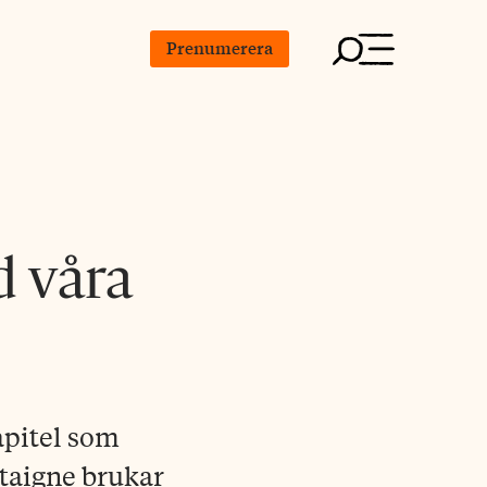
Prenumerera
d våra
apitel som
ntaigne brukar