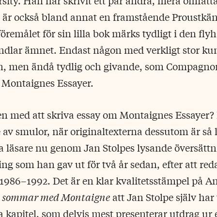
ity. Han har skrivit ett par andra, mera omfat
är också bland annat en framstående Proustkän
öremålet för sin lilla bok märks tydligt i den fl
ndlar ämnet. Endast någon med verkligt stor ku
en, men ändå tydlig och givande, som Compagnon
r Montaignes Essayer.
n med att skriva essay om Montaignes Essayer? De
e av smulor, när originaltexterna dessutom är så l
a läsare nu genom Jan Stolpes lysande översättni
ng som han gav ut för två år sedan, efter att red
1986–1992. Det är en klar kvalitetsstämpel på A
 sommar med Montaigne
att Jan Stolpe själv har 
ta kapitel, som delvis mest presenterar utdrag ur 