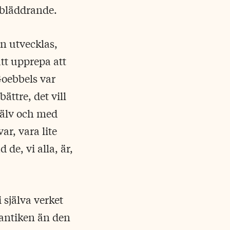
) bläddrande.
an utvecklas,
att upprepa att
Goebbels var
ättre, det vill
själv och med
ar, vara lite
de, vi alla, är,
själva verket
antiken än den