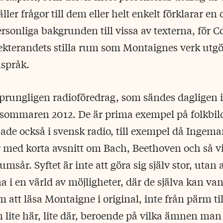
äller frågor till dem eller helt enkelt förklarar en
ersonliga bakgrunden till vissa av texterna, för
flekterandets stilla rum som Montaignes verk utgö
nspråk.
prungligen radioföredrag, som sändes dagligen i
 sommaren 2012. De är prima exempel på folkbild
hade också i svensk radio, till exempel då Ingema
r med korta avsnitt om Bach, Beethoven och så 
msår. Syftet är inte att göra sig själv stor, utan a
a i en värld av möjligheter, där de själva kan va
 att läsa Montaigne i original, inte från pärm ti
 lite här, lite där, beroende på vilka ämnen man 