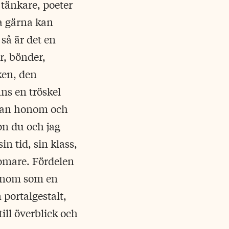
 tänkare, poeter
a gärna kan
 så är det en
, bönder,
iken, den
ns en tröskel
llan honom och
on du och jag
n tid, sin klass,
domare. Fördelen
 honom som en
 portalgestalt,
ill överblick och