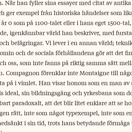
 När han fyller sina essayer med citat av antika
h ger exempel från historiska händelser som lik
 år 0 som på 1100-talet eller i hans eget 1500-tal,
 igenkännbar värld han beskriver, med furstar
 och belägringar. Vi lever i en annan värld; tekn
min och de sociala förhållandena gör att det fin
h oss, som inte fanns på riktig samma sätt me
n. Compagnon förenklar inte Montaigne till någ
ta på i vimlet. Han visar honom som en man av si
ds ideal, sin bildningsgång och yrkesbana som 
art paradoxalt, att det blir litet enklare att se
gen rätt, inte som något typexempel, inte som en
edsänkt i sin tid, trots hans betydande förmåga t