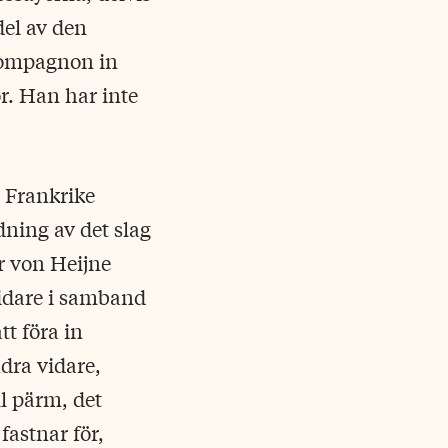
 del av den
 Compagnon in
r. Han har inte
 Frankrike
ning av det slag
r von Heijne
vidare i samband
tt föra in
ndra vidare,
ll pärm, det
fastnar för,