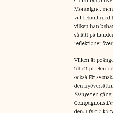
Columbia Univers
Montaigne, men 
väl bekant med f
vilken han beha
så lätt på hand
reflektioner öve
Vilken är poänge
till ett plockand
också för svensk
den nyöversättni
Essayer
en gång 
Compagnons
En
den. I fyrtio kor