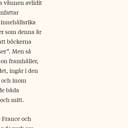
a vännen avlidit
nfattar
 innehållsrika
ker som denna är
att böckerna
ser”. Men så
non framhåller,
et, ingår i den
a och inom
de båda
 och mitt.
e France och