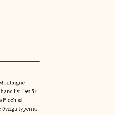
 Montaigne
hans liv. Det är
nd” och så
e övriga typerna