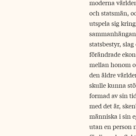
moderna världen.
och statsmän, oc
utspela sig kring
sammanhängande,
statsbestyr, slag
förändrade ekono
mellan honom oc
den äldre världe
skulle kunna stö
formad av sin ti
med det är, skenb
människa i sin e
utan en person n