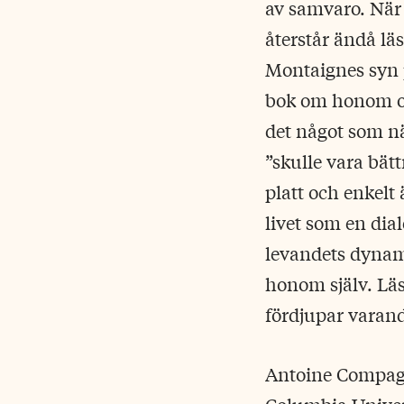
av samvaro. När 
återstår ändå l
Montaignes syn p
bok om honom 
det något som nä
”skulle vara bät
platt och enkelt
livet som en dia
levandets dynam
honom själv. Lä
fördjupar varandr
Antoine Compagno