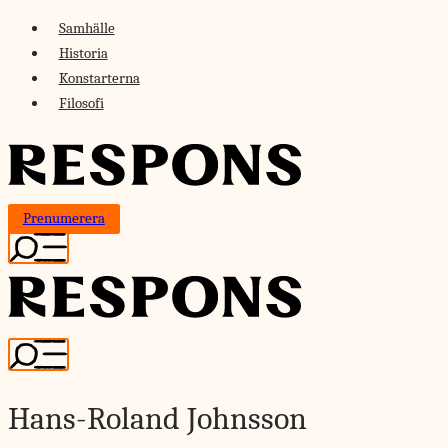
Skip
Samhälle
to
Historia
content
Konstarterna
Filosofi
Prenumerera
Hans-Roland Johnsson