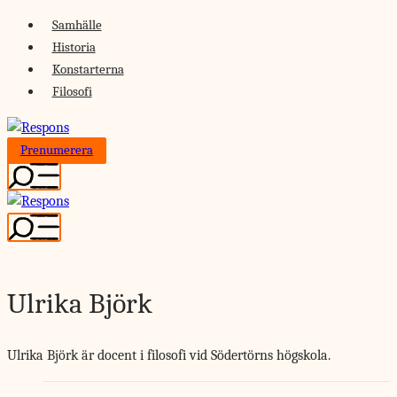
Skip
Samhälle
to
Historia
content
Konstarterna
Filosofi
Prenumerera
Ulrika Björk
Ulrika Björk är docent i filosofi vid Södertörns högskola.