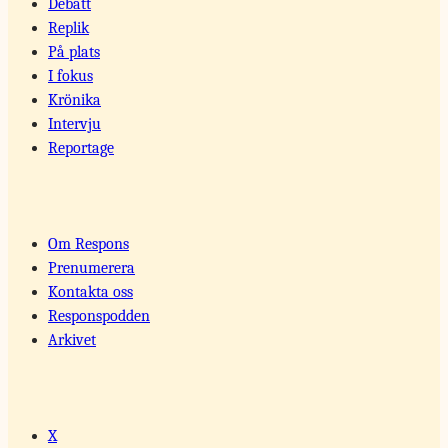
Debatt
Replik
På plats
I fokus
Krönika
Intervju
Reportage
Om Respons
Prenumerera
Kontakta oss
Responspodden
Arkivet
X