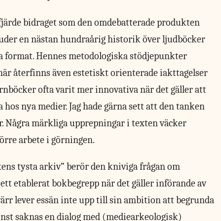
h fjärde bidraget som den omdebatterade produkten
juder en nästan hundraårig historik över ljudböcker
tala format. Hennes metodologiska stödjepunkter
här återfinns även estetiskt orienterade iakttagelser
nböcker ofta varit mer innovativa när det gäller att
 hos nya medier. Jag hade gärna sett att den tanken
r. Några märkliga upprepningar i texten väcker
örre arbete i görningen.
ens tysta arkiv” berör den kniviga frågan om
tt etablerat bokbegrepp när det gäller införande av
värr lever essän inte upp till sin ambition att begrunda
inst saknas en dialog med (mediearkeologisk)