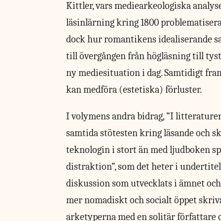
Kittler, vars mediearkeologiska analys
läsinlärning kring 1800 problematisera
dock hur romantikens idealiserande s
till övergången från högläsning till ty
ny mediesituation i dag. Samtidigt fra
kan medföra (estetiska) förluster.
I volymens andra bidrag, ”I litteratu
samtida stötesten kring läsande och s
teknologin i stort än med ljudboken spec
distraktion”, som det heter i undertit
diskussion som utvecklats i ämnet och t
mer nomadiskt och socialt öppet skriva
arketyperna med en solitär författare o