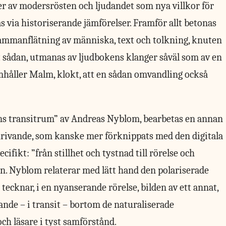
er av modersrösten och ljudandet som nya villkor för
s via historiserande jämförelser. Framför allt betonas
ammanflätning av människa, text och tolkning, knuten
st sådan, utmanas av ljudbokens klanger såväl som av en
mhåller Malm, klokt, att en sådan omvandling också
rens transitrum” av Andreas Nyblom, bearbetas en annan
krivande, som kanske mer förknippats med den digitala
ifikt: ”från stillhet och tystnad till rörelse och
eln. Nyblom relaterar med lätt hand den polariserade
ecknar, i en nyanserande rörelse, bilden av ett annat,
nde – i transit – bortom de naturaliserade
ch läsare i tyst samförstånd.