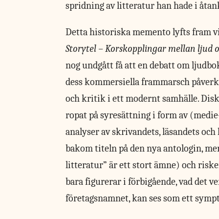
spridning av litteratur han hade i åtan
Detta historiska memento lyfts fram vid
Storytel – Korskopplingar mellan ljud o
nog undgått få att en debatt om ljudbo
dess kommersiella frammarsch påverka
och kritik i ett modernt samhälle. Dis
ropat på syresättning i form av (medi
analyser av skrivandets, läsandets och
bakom titeln på den nya antologin, men
litteratur” är ett stort ämne) och riske
bara figurerar i förbigående, vad det v
företagsnamnet, kan ses som ett symp