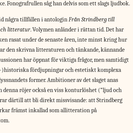
ke. Fonografrullen såg han delvis som ett slags ljudbok.
 några tillfällen i antologin
Från Strindberg till
ch litteratur
. Volymen anländer i rättan tid. Det har
ken rasat under de senaste åren, inte minst kring hur
r den skrivna litteraturen och tänkande, kännande
kussionen har öppnat för viktiga frågor, men samtidigt
e-)historiska fördjupningar och estetiskt komplexa
 lyssnandets former. Ambitioner av det slaget anas
 denna röjer också en viss konturlöshet (”ljud och
rar därtill att bli direkt missvisande: att Strindberg
erkar främst inkallad som allitteration på
tom.