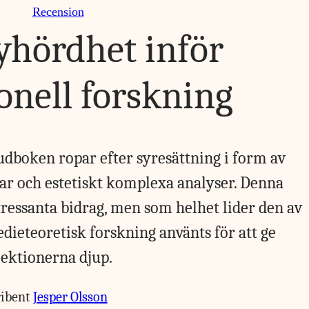
Recension
yhördhet inför
onell forskning
udboken ropar efter syresättning i form av
ar och estetiskt komplexa analyser. Denna
tressanta bidrag, men som helhet lider den av
medieteoretisk forskning använts för att ge
lektionerna djup.
ribent
Jesper Olsson