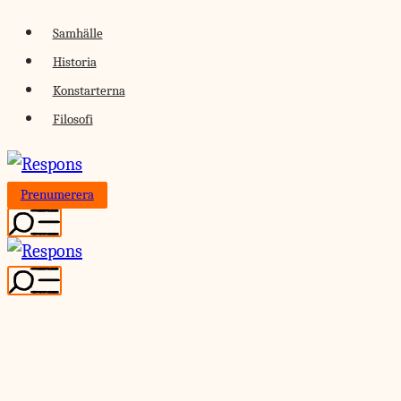
Skip
Samhälle
to
Historia
content
Konstarterna
Filosofi
Prenumerera