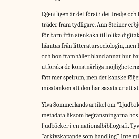
Egentligen är det
först i det tredje oc
träder fram tydligare. Ann Steiner erb
för barn från stenkaka till olika digi
hämtas från litteratursociologin, men 
och hon framhåller bland annat hur bar
utforska de konstnärliga möjligheterna
fått mer spelrum, men det kanske följe
misstanken att den har saxats ur ett st
Ylva Sommerlands artikel om ”Ljudbok
metadata liksom begränsningarna hos e
ljudböcker i en nationalbibliografi. Ty
”arkivskapande som handling”. Inte m