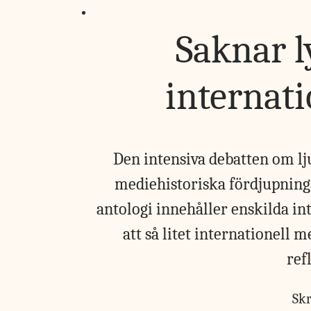
Saknar l
internati
Den intensiva debatten om lj
mediehistoriska fördjupning
antologi innehåller enskilda in
att så litet internationell 
ref
Sk