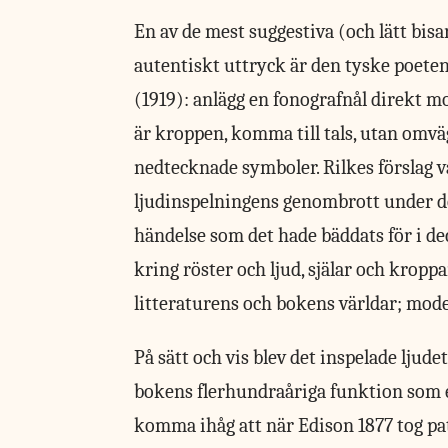
En av de
mest suggestiva (och lätt bisa
autentiskt uttryck är den tyske poeten
(1919): anlägg en fonografnål direkt mo
är kroppen, komma till tals, utan omvä
nedtecknade symboler. Rilkes förslag v
ljudinspelningens genombrott under d
händelse som det hade bäddats för i de
kring röster och ljud, själar och kropp
litteraturens och bokens världar; mode
På sätt och vis blev det inspelade ljud
bokens flerhundraåriga funktion som e
komma ihåg att när Edison 1877 tog pat