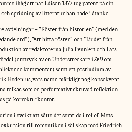
komma ihåg att när Edison 1877 tog patent på sin
g och spridning av litteratur han hade i åtanke.
tre avdelningar – ”Röster från historien” (med den
dande ord”), ”Att hitta rösten” och ”Ljudet från
roduktion av redaktörerna Julia Pennlert och Lars
djedal (omtryck av en Understreckare i
SvD
om
erblickande kommentar) samt ett postludium av
trik Hadenius, vars namn märkligt nog konsekvent
nna tolkas som en performativt skruvad reflektion
gas på korrekturkontot.
torien i avsikt att sätta det samtida i relief. Mats
 exkursion till romantiken i sällskap med Friedrich