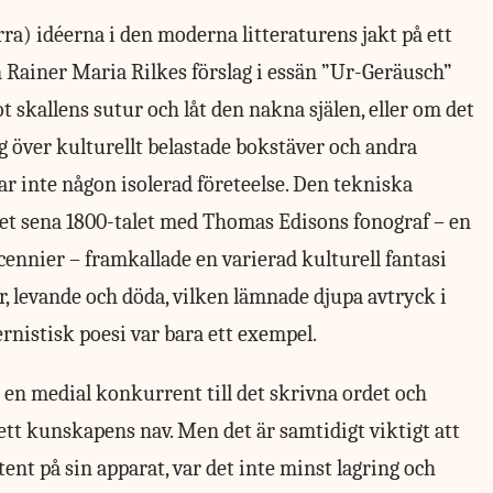
rra) idéerna i den moderna litteraturens jakt på ett
 Rainer Maria Rilkes förslag i essän ”Ur-Geräusch”
t skallens sutur och låt den nakna själen, eller om det
g över kulturellt belastade bokstäver och andra
ar inte någon isolerad företeelse. Den tekniska
et sena 1800-talet med Thomas Edisons fonograf – en
cennier – framkallade en varierad kulturell fantasi
ar, levande och döda, vilken lämnade djupa avtryck i
rnistisk poesi var bara ett exempel.
et en medial konkurrent till det skrivna ordet och
tt kunskapens nav. Men det är samtidigt viktigt att
ent på sin apparat, var det inte minst lagring och