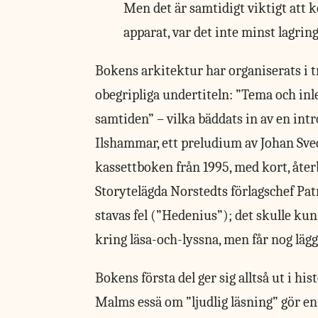
Men det är samtidigt viktigt att 
apparat, var det inte minst lagrin
Bokens arkitektur har
organiserats i 
obegripliga undertiteln: ”Tema och inle
samtiden” – vilka bäddats in av en int
Ilshammar, ett preludium av Johan Sve
kassettboken från 1995, med kort, åt
Storytelägda Norstedts förlagschef Pa
stavas fel (”Hedenius”); det skulle ku
kring läsa-och-lyssna, men får nog läg
Bokens första del ger sig alltså ut i his
Malms essä om ”ljudlig läsning” gör en