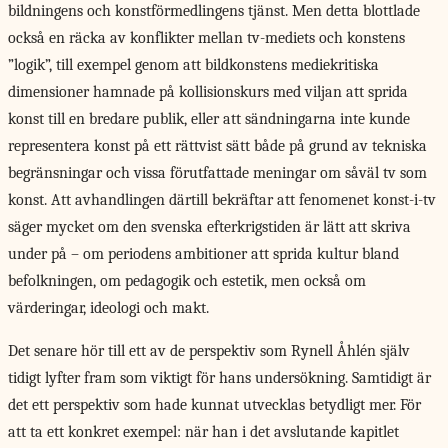
bildningens och konstförmedlingens tjänst. Men detta blottlade
också en räcka av konflikter mellan tv-mediets och konstens
”logik”, till exempel genom att bildkonstens mediekritiska
dimensioner hamnade på kollisionskurs med viljan att sprida
konst till en bredare publik, eller att sändningarna inte kunde
representera konst på ett rättvist sätt både på grund av tekniska
begränsningar och vissa förutfattade meningar om såväl tv som
konst. Att avhandlingen därtill bekräftar att fenomenet konst-i-tv
säger mycket om den svenska efterkrigstiden är lätt att skriva
under på – om periodens ambitioner att sprida kultur bland
befolkningen, om pedagogik och estetik, men också om
värderingar, ideologi och makt.
Det senare hör
till ett av de perspektiv som Rynell Åhlén själv
tidigt lyfter fram som viktigt för hans undersökning. Samtidigt är
det ett perspektiv som hade kunnat utvecklas betydligt mer. För
att ta ett konkret exempel: när han i det avslutande kapitlet