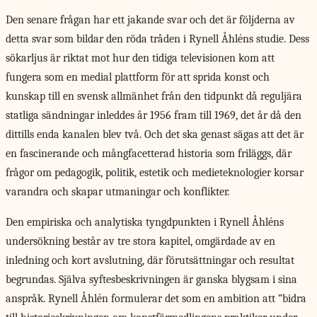
Den senare frågan har ett jakande svar och det är följderna av
detta svar som bildar den röda tråden i Rynell Åhléns studie. Dess
sökarljus är riktat mot hur den tidiga televisionen kom att
fungera som en medial plattform för att sprida konst och
kunskap till en svensk allmänhet från den tidpunkt då reguljära
statliga sändningar inleddes år 1956 fram till 1969, det år då den
dittills enda kanalen blev två. Och det ska genast sägas att det är
en fascinerande och mångfacetterad historia som friläggs, där
frågor om pedagogik, politik, estetik och medieteknologier korsar
varandra och skapar utmaningar och konflikter.
Den empiriska och analytiska tyngdpunkten i Rynell Åhléns
undersökning består av tre stora kapitel, omgärdade av en
inledning och kort avslutning, där förutsättningar och resultat
begrundas. Själva syftesbeskrivningen är ganska blygsam i sina
anspråk. Rynell Åhlén formulerar det som en ambition att ”bidra