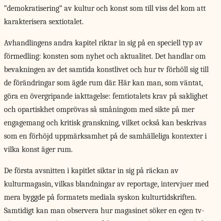
”demokratisering” av kultur och konst som till viss del kom att
karakterisera sextiotalet.
Avhandlingens andra kapitel riktar in sig på en speciell typ av
förmedling: konsten som nyhet och aktualitet. Det handlar om
bevakningen av det samtida konstlivet och hur tv förhöll sig till
de förändringar som ägde rum där. Här kan man, som väntat,
göra en övergripande iakttagelse: femtiotalets krav på saklighet
och opartiskhet omprövas så småningom med sikte på mer
engagemang och kritisk granskning, vilket också kan beskrivas
som en förhöjd uppmärksamhet på de samhälleliga kontexter i
vilka konst äger rum.
De första avsnitten i kapitlet siktar in sig på räckan av
kulturmagasin, vilkas blandningar av reportage, intervjuer med
mera byggde på formatets mediala syskon kulturtidskriften.
Samtidigt kan man observera hur magasinet söker en egen tv-