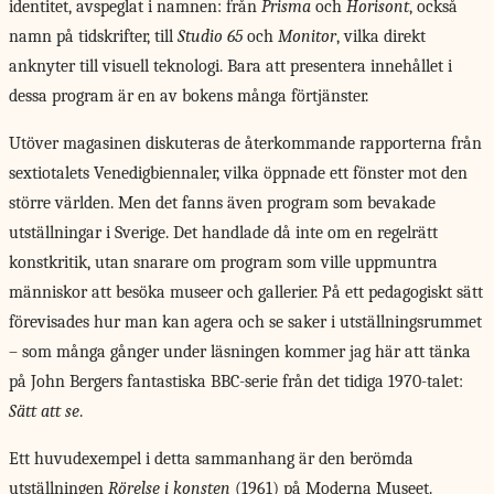
identitet, avspeglat i namnen: från
Prisma
och
Horisont
, också
namn på tidskrifter, till
Studio 65
och
Monitor
, vilka direkt
anknyter till visuell teknologi. Bara att presentera innehållet i
dessa program är en av bokens många förtjänster.
Utöver magasinen diskuteras de återkommande rapporterna från
sextiotalets Venedigbiennaler, vilka öppnade ett fönster mot den
större världen. Men det fanns även program som bevakade
utställningar i Sverige. Det handlade då inte om en regelrätt
konstkritik, utan snarare om program som ville uppmuntra
människor att besöka museer och gallerier. På ett pedagogiskt sätt
förevisades hur man kan agera och se saker i utställningsrummet
– som många gånger under läsningen kommer jag här att tänka
på John Bergers fantastiska BBC-serie från det tidiga 1970-talet:
Sätt att se
.
Ett huvudexempel i detta sammanhang är den berömda
utställningen
Rörelse i konsten
(1961) på Moderna Museet.