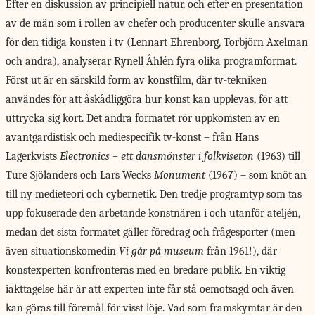
Efter en diskussion av principiell natur, och efter en presentation
av de män som i rollen av chefer och producenter skulle ansvara
för den tidiga konsten i tv (Lennart Ehrenborg, Torbjörn Axelman
och andra), analyserar Rynell Åhlén fyra olika programformat.
Först ut är en särskild form av konstfilm, där tv-tekniken
användes för att åskådliggöra hur konst kan upplevas, för att
uttrycka sig kort. Det andra formatet rör uppkomsten av en
avantgardistisk och mediespecifik tv-konst – från Hans
Lagerkvists
Electronics – ett dansmönster i folkviseton
(1963) till
Ture Sjölanders och Lars Wecks
Monument
(1967) – som knöt an
till ny medieteori och cybernetik. Den tredje programtyp som tas
upp fokuserade den arbetande konstnären i och utanför ateljén,
medan det sista formatet gäller föredrag och frågesporter (men
även situationskomedin
Vi går på museum
från 1961!), där
konstexperten konfronteras med en bredare publik. En viktig
iakttagelse här är att experten inte får stå oemotsagd och även
kan göras till föremål för visst löje. Vad som framskymtar är den