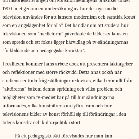
till historieskrivningen om konstförmedlingens praktiker under
1900-talet genom en undersökning av hur det nya mediet
television användes för att lansera modernism och samtida konst
som en angelägenhet för alla”. Det handlar om att studera hur
televisionen som ”medieform” påverkade de bilder av konsten
som spreds och ett fokus ligger härvidlag på tv-sändningarnas
”folkbildande och pedagogiska karaktär”.
I realiteten kommer hans arbete dock att presentera iakttagelser
och reflektioner med större räckvidd. Detta anas också när
studiens centrala frågeställningar redovisas, vilka berör allt från
”aktörerna” bakom denna spridning och vilka problem och
möjligheter som tv-mediet bar på till hur sändningarna
utformades, vilka konstnärer som lyftes fram och hur
televisionens bilder av konst förhöll sig till förändringar i den
tidens konstliv och kulturpolitik i stort.
På ett pedagogiskt sätt förevisades hur man kan