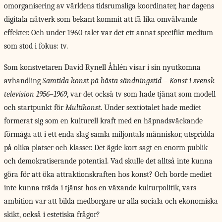
omorganisering av världens tidsrumsliga koordinater, har dagens
digitala nätverk som bekant kommit att få lika omvälvande
effekter. Och under 1960-talet var det ett annat specifikt medium
som stod i fokus: tv.
Som konstvetaren David Rynell Åhlén visar i sin nyutkomna
avhandling
Samtida konst på bästa sändningstid – Konst i svensk
television 1956–1969
, var det också tv som hade tjänat som modell
och startpunkt för
Multikonst
. Under sextiotalet hade mediet
formerat sig som en kulturell kraft med en häpnadsväckande
förmåga att i ett enda slag samla miljontals människor, utspridda
på olika platser och klasser. Det ägde kort sagt en enorm publik
och demokratiserande potential. Vad skulle det alltså inte kunna
göra för att öka attraktionskraften hos konst? Och borde mediet
inte kunna träda i tjänst hos en växande kulturpolitik, vars
ambition var att bilda medborgare ur alla sociala och ekonomiska
skikt, också i estetiska frågor?