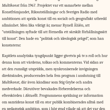
Multikonst
från 1967. Projektet var ett samarbete mellan
Konstfrämjandet, Riksutställningar och Sveriges Radio med
ambitionen att sprida konst till en socialt och geografiskt utbredd
allmänhet. Men lika viktigt är, menar Rynell Åhlén, att
”utställningen syftade till att förmedla ett särskilt förhållningssätt
till konst”. Den hade en ”politisk och ideologisk prägel”, som han
konstaterar.
Kapitlets analytiska tyngdpunkt ligger givetvis på tv:s roll och hur
denna kom att värderas, tolkas och kommenteras. Vid sidan av
att den rumsligt utspridda, men synkroniserade invigningen
direktsändes, producerades hela fem program i anslutning till
Multikonst
, där även kändisar som Stig Grybe och andra
medverkade. Därutöver bevakades förberedelserna och
efterskörden i
Aktuellt
. Programmens spridning av information
om samtidens konst till en stor publik kombinerades alltså med
en pedagogisk ambition, som i hög grad vilade på att det var den