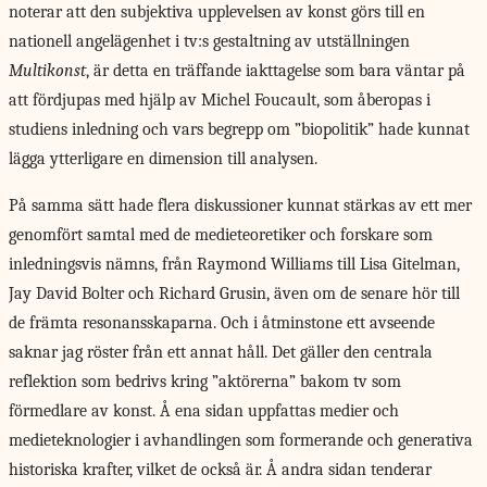
noterar att den subjektiva upplevelsen av konst görs till en
nationell angelägenhet i tv:s gestaltning av utställningen
Multikonst
, är detta en träffande iakttagelse som bara väntar på
att fördjupas med hjälp av Michel Foucault, som åberopas i
studiens inledning och vars begrepp om ”biopolitik” hade kunnat
lägga ytterligare en dimension till analysen.
På samma sätt hade flera diskussioner kunnat stärkas av ett mer
genomfört samtal med de medieteoretiker och forskare som
inledningsvis nämns, från Raymond Williams till Lisa Gitelman,
Jay David Bolter och Richard Grusin, även om de senare hör till
de främta resonansskaparna. Och i åtminstone ett avseende
saknar jag röster från ett annat håll. Det gäller den centrala
reflektion som bedrivs kring ”aktörerna” bakom tv som
förmedlare av konst. Å ena sidan uppfattas medier och
medieteknologier i avhandlingen som formerande och generativa
historiska krafter, vilket de också är. Å andra sidan tenderar