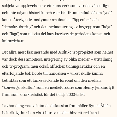
subjektiva upplevelsen av ett konstverk som var det väsentliga
och inte någon historiskt och estetiskt frammejslad idé om ”god”
konst. Återigen framskymtar sextiotalets ”öppenhet” och
”demokratisering” och den nedmontering av begrepp som ”högt”
och ”lågt”, som till viss del karakteriserade periodens konst- och
kulturdebatt.
Det allra mest fascinerande med
Multikonst
-projektet som helhet
var dock dess ambitiösa integrering av olika medier – utställning
och tv-program, men också affischer, tidningsartiklar och en
efterföljande bok hörde till händelsen – vilket skulle kunna
betraktas som ett tankeväckande förebud om den mediala
”konvergenskultur” som en medieforskare som Henry Jenkins lyft
fram som karakteristisk för det tidiga 2000-talet.
I avhandlingens avslutande diskussion framhåller Rynell Åhlén
helt riktigt hur han visat hur tv-mediet blev ett redskap i