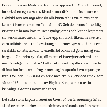
Bevakningen av Moderna, från dess öppnande 1958 och framåt,
får också ett eget avsnitt. Bland annat diskuteras hur museets
självbild som avantgardistiskt allaktivitetshus via televisionen
kom att lanseras som en ”allmän bild”. Och det fanns ömsesidiga
vinster att hämta här: museet synliggjordes och kunde legitimera
sin verksamhet medan tv fyllde upp sin tablå, liksom kravet att
vara folkbildande. Om bevakningen härmed gav stöd åt museets
särskilda konstsyn, kom tv emellertid också att göra inslag som
borgade för andra synsätt, till exempel intervjuer och enkäter
med ”vanliga människor”. Detta pekar mot kapitlets avslutande
diskussion kring smakfrågor med utgångspunkt i två reportage
från 1962 och 1968 samt en serie med titeln
Tycke och smak
, som
sändes 1965 under ledning av Birgitta Bergmark, en av få
kvinnliga aktörer i sammanhanget.
Det sista stora
kapitlet i
Samtida konst på bästa sändningstid
är
alltså orienterat kring den inledningsvis nämnda utställningen