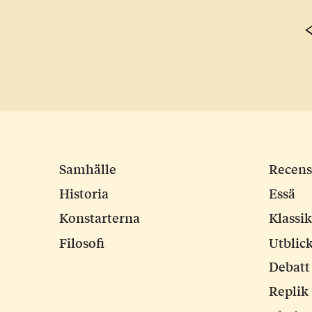
Page
navigation
Samhälle
Recens
Historia
Essä
Konstarterna
Klassi
Filosofi
Utblic
Debatt
Replik