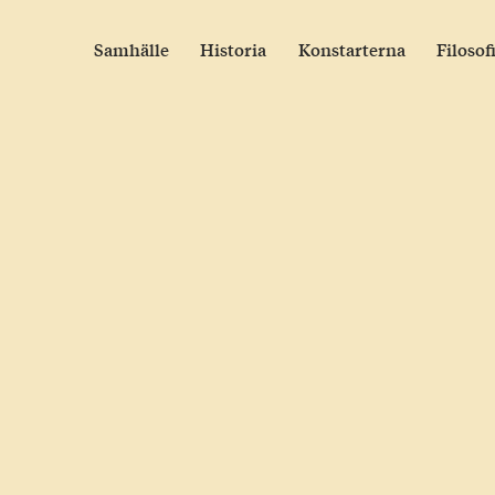
Skip
to
Samhälle
Historia
Konstarterna
Filosof
content