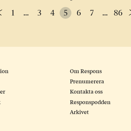
Previous
1
…
3
4
5
6
7
…
86
Page
ion
Om Respons
Prenumerera
ker
Kontakta oss
k
Responspodden
Arkivet