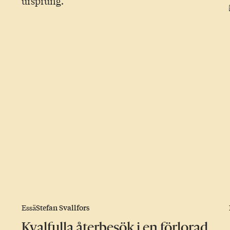
ursprung.
Stefan Svallfors
Essä
Kvalfulla återbesök i en förlorad