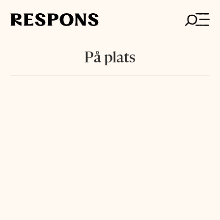
Skip
to
content
På plats