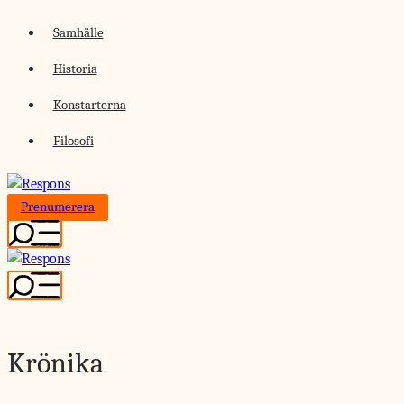
Skip
Samhälle
to
Historia
content
Konstarterna
Filosofi
Prenumerera
Krönika