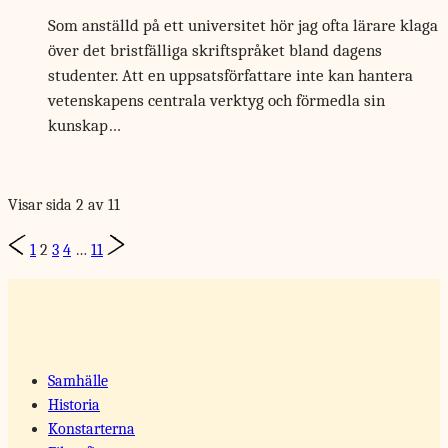
Som anställd på ett universitet hör jag ofta lärare klaga
över det bristfälliga skriftspråket bland dagens
studenter. Att en uppsatsförfattare inte kan hantera
vetenskapens centrala verktyg och förmedla sin
kunskap…
Visar sida 2 av 11
Page
Previous
Next
1
2
3
4
…
11
Page
Page
navigation
Samhälle
Historia
Konstarterna